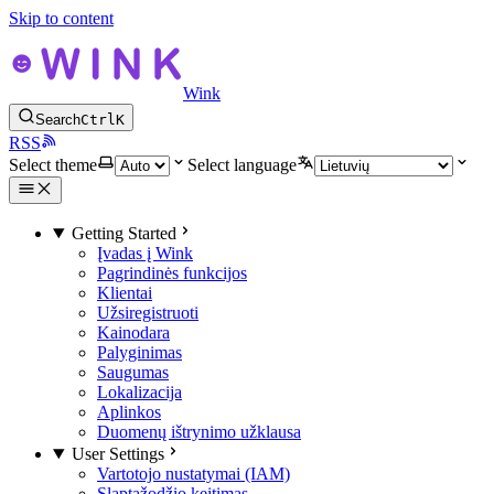
Skip to content
Wink
Search
Ctrl
K
RSS
Select theme
Select language
Getting Started
Įvadas į Wink
Pagrindinės funkcijos
Klientai
Užsiregistruoti
Kainodara
Palyginimas
Saugumas
Lokalizacija
Aplinkos
Duomenų ištrynimo užklausa
User Settings
Vartotojo nustatymai (IAM)
Slaptažodžio keitimas