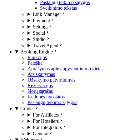
Paslaugų teikimo sąlygos
Sveikinimo tekstas
Link Manager
Payment
Settings
Social
Studio
Travel Agent
Booking Engine
Funkcijos
Paieška
Aprašymas apie apgyvendinimo vietą
Atsiskaitymas
Užsakymo patvirtinimas
Rezervacijos
Norų sąrašas
Kelionės nuostatos
Paslaugų teikimo sąlygos
Guides
For Affiliates
For Hoteliers
For Integrators
General
Webinars