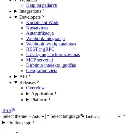
Kaip tai padaryti
Integrations
Developers
Kurkite ant Wink
Nustatymas
Autentifikacija
Webhook integracija
Webhook įvykių katalogas
REST ir gRPC
Užsakymų sinchronizavimas
MCP serveriai
Dirbtinio intelekto įgūdžiai
Geografinė vieta
API
Releases
Overview
Application
Platform
RSS
Select theme
Select language
On this page