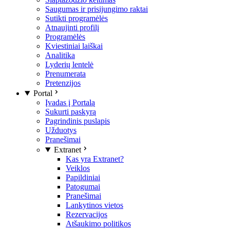
Saugumas ir prisijungimo raktai
Sutikti programėlės
Atnaujinti profilį
Programėlės
Kviestiniai laiškai
Analitika
Lyderių lentelė
Prenumerata
Pretenzijos
Portal
Įvadas į Portalą
Sukurti paskyrą
Pagrindinis puslapis
Užduotys
Pranešimai
Extranet
Kas yra Extranet?
Veiklos
Papildiniai
Patogumai
Pranešimai
Lankytinos vietos
Rezervacijos
Atšaukimo politikos