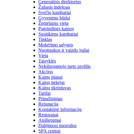
Generalinis direktorius
Žaliasis indeksas
Svečių kambariai
Gyvenimo būdai
Žemėlapio vieta
Pagrindinės kainos
Susitikimų kambariai
Tinklas
Mokėjimo sąlygos
Nuotraukos ir vaizdo įrašai
Vieta
Taisyklės
Nekilnojamojo turto profilis
Akcijos
Kainų planai
Kainų tiekėjai
Kainų tikrintuvas
Tarifai
Pripažinimas
Reputacija
Kontaktinė informacija
Restoranai
Atsiliepimai
Dalijimosi nuorodos
SPA centrai