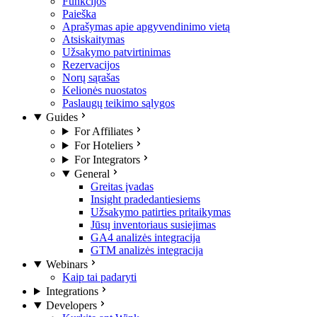
Funkcijos
Paieška
Aprašymas apie apgyvendinimo vietą
Atsiskaitymas
Užsakymo patvirtinimas
Rezervacijos
Norų sąrašas
Kelionės nuostatos
Paslaugų teikimo sąlygos
Guides
For Affiliates
For Hoteliers
For Integrators
General
Greitas įvadas
Insight pradedantiesiems
Užsakymo patirties pritaikymas
Jūsų inventoriaus susiejimas
GA4 analizės integracija
GTM analizės integracija
Webinars
Kaip tai padaryti
Integrations
Developers