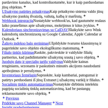
pardavimo kanalus, kad kontroliuotumėte, kur ir kaip parduodamas
jūsų objektas.
Užsakymo patirties pritaikymas
Kaip pritaikymo sistema valdo jūsų
užsakymo įrankių išvaizdą, valiutą, kalbą ir maršrutą.
Webhook integracija
Nustatykite webhook'us, kad gautumėte realaus
laiko pranešimus apie užsakymus, mokėjimus ir kitus įvykius.
Kalendoriaus sinchronizavimas su CalDAV
Išlaikykite savo Wink
kalendorių sinchronizuotą su Google Calendar, Apple Calendar ar
Outlook.
Žaliojo indekso balo gerinimas
Užpildykite tvarumo klausimyną ir
pagerinkite savo objekto ekologiškumo matomumą.
Filialų tinklo kūrimas
Raskite, pakvieskite ir valdykite filialų
partnerius, kad padidintumėte užsakymų srautą į savo objektą.
Juodųjų datų ir specialių tarifų valdymas
Valdykite kainas
renginiams, sezonams ir paskutinės minutės akcijoms naudodami
apribojimus ir perrašymus.
Inventoriaus žemėlapis
Supraskite, kaip kambariai, patogumai ir
patirtys perduodami iš jūsų Extranet į užsakymų variklį ir filialus.
Socialinių tinklų automatizavimas
Nustatykite dirbtiniu intelektu
pagrįstą socialinių tinklų automatizavimą, kad be pastangų
reklamuotumėte savo objektą.
Previous
Pridėkite savo Channel Manager
Next
Insight pradedantiesiems