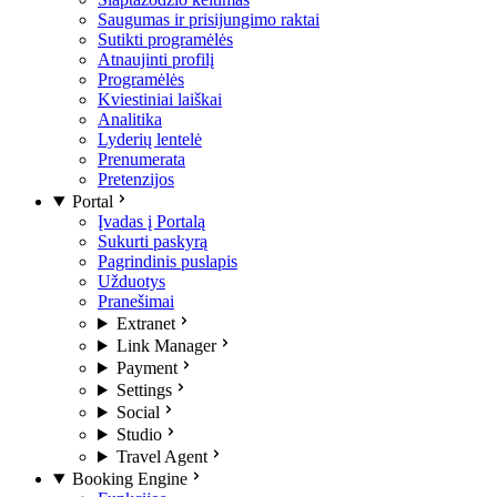
Saugumas ir prisijungimo raktai
Sutikti programėlės
Atnaujinti profilį
Programėlės
Kviestiniai laiškai
Analitika
Lyderių lentelė
Prenumerata
Pretenzijos
Portal
Įvadas į Portalą
Sukurti paskyrą
Pagrindinis puslapis
Užduotys
Pranešimai
Extranet
Link Manager
Payment
Settings
Social
Studio
Travel Agent
Booking Engine