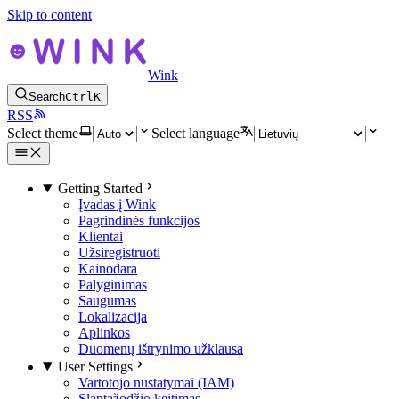
Skip to content
Wink
Search
Ctrl
K
RSS
Select theme
Select language
Getting Started
Įvadas į Wink
Pagrindinės funkcijos
Klientai
Užsiregistruoti
Kainodara
Palyginimas
Saugumas
Lokalizacija
Aplinkos
Duomenų ištrynimo užklausa
User Settings
Vartotojo nustatymai (IAM)
Slaptažodžio keitimas