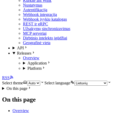
Kurkite ant Wink
Nustatymas
Autentifikacija
Webhook integracija
Webhook įvykių katalogas
REST ir gRPC
Užsakymų sinchronizavimas
MCP serveriai
Dirbtinio intelekto įgūdžiai
Geografinė vieta
API
Releases
Overview
Application
Platform
RSS
Select theme
Select language
On this page
On this page
Overview