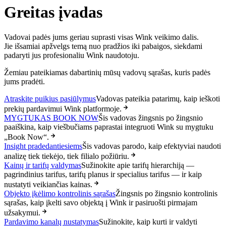
Greitas įvadas
Vadovai padės jums geriau suprasti visas Wink veikimo dalis.
Jie išsamiai apžvelgs temą nuo pradžios iki pabaigos, siekdami
padaryti jus profesionaliu Wink naudotoju.
Žemiau pateikiamas dabartinių mūsų vadovų sąrašas, kuris padės
jums pradėti.
Atraskite puikius pasiūlymus
Vadovas pateikia patarimų, kaip ieškoti
prekių pardavimui Wink platformoje.
MYGTUKAS BOOK NOW
Šis vadovas žingsnis po žingsnio
paaiškina, kaip viešbučiams paprastai integruoti Wink su mygtuku
„Book Now“.
Insight pradedantiesiems
Šis vadovas parodo, kaip efektyviai naudoti
analizę tiek tiekėjo, tiek filialo požiūriu.
Kainų ir tarifų valdymas
Sužinokite apie tarifų hierarchiją —
pagrindinius tarifus, tarifų planus ir specialius tarifus — ir kaip
nustatyti veikiančias kainas.
Objekto įkėlimo kontrolinis sąrašas
Žingsnis po žingsnio kontrolinis
sąrašas, kaip įkelti savo objektą į Wink ir pasiruošti pirmajam
užsakymui.
Pardavimo kanalų nustatymas
Sužinokite, kaip kurti ir valdyti