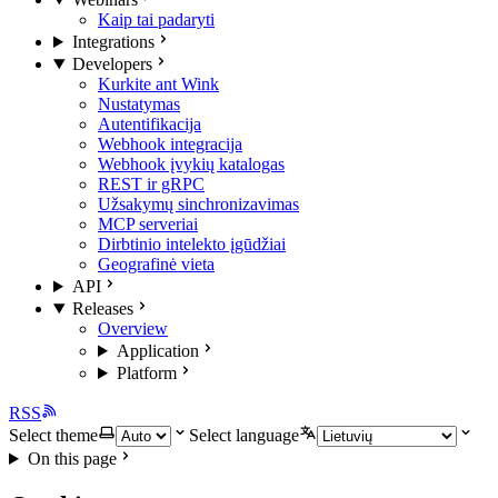
Kaip tai padaryti
Integrations
Developers
Kurkite ant Wink
Nustatymas
Autentifikacija
Webhook integracija
Webhook įvykių katalogas
REST ir gRPC
Užsakymų sinchronizavimas
MCP serveriai
Dirbtinio intelekto įgūdžiai
Geografinė vieta
API
Releases
Overview
Application
Platform
RSS
Select theme
Select language
On this page