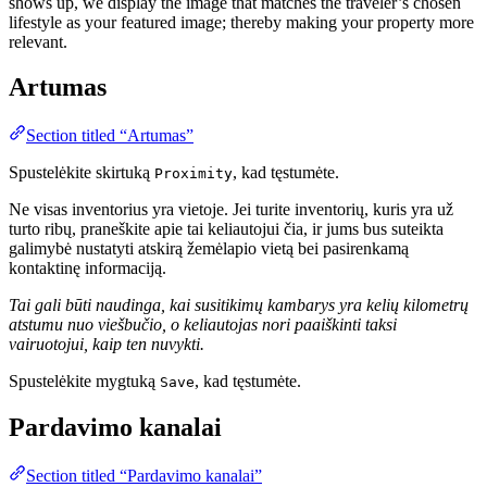
shows up, we display the image that matches the traveler’s chosen
lifestyle as your featured image; thereby making your property more
relevant.
Artumas
Section titled “Artumas”
Spustelėkite skirtuką
, kad tęstumėte.
Proximity
Ne visas inventorius yra vietoje. Jei turite inventorių, kuris yra už
turto ribų, praneškite apie tai keliautojui čia, ir jums bus suteikta
galimybė nustatyti atskirą žemėlapio vietą bei pasirenkamą
kontaktinę informaciją.
Tai gali būti naudinga, kai susitikimų kambarys yra kelių kilometrų
atstumu nuo viešbučio, o keliautojas nori paaiškinti taksi
vairuotojui, kaip ten nuvykti.
Spustelėkite mygtuką
, kad tęstumėte.
Save
Pardavimo kanalai
Section titled “Pardavimo kanalai”