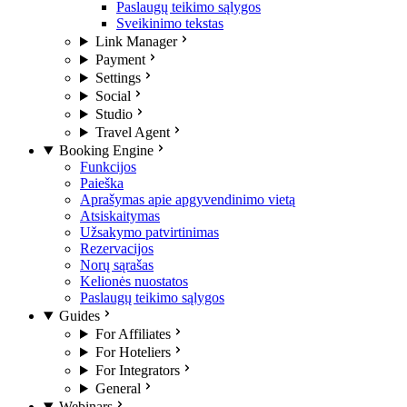
Paslaugų teikimo sąlygos
Sveikinimo tekstas
Link Manager
Payment
Settings
Social
Studio
Travel Agent
Booking Engine
Funkcijos
Paieška
Aprašymas apie apgyvendinimo vietą
Atsiskaitymas
Užsakymo patvirtinimas
Rezervacijos
Norų sąrašas
Kelionės nuostatos
Paslaugų teikimo sąlygos
Guides
For Affiliates
For Hoteliers
For Integrators
General
Webinars