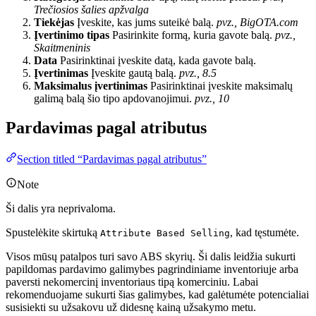
Trečiosios šalies apžvalga
Tiekėjas
Įveskite, kas jums suteikė balą.
pvz., BigOTA.com
Įvertinimo tipas
Pasirinkite formą, kuria gavote balą.
pvz.,
Skaitmeninis
Data
Pasirinktinai įveskite datą, kada gavote balą.
Įvertinimas
Įveskite gautą balą.
pvz., 8.5
Maksimalus įvertinimas
Pasirinktinai įveskite maksimalų
galimą balą šio tipo apdovanojimui.
pvz., 10
Pardavimas pagal atributus
Section titled “Pardavimas pagal atributus”
Note
Ši dalis yra neprivaloma.
Spustelėkite skirtuką
, kad tęstumėte.
Attribute Based Selling
Visos mūsų patalpos turi savo ABS skyrių. Ši dalis leidžia sukurti
papildomas pardavimo galimybes pagrindiniame inventoriuje arba
paversti nekomercinį inventoriaus tipą komerciniu. Labai
rekomenduojame sukurti šias galimybes, kad galėtumėte potencialiai
susisiekti su užsakovu už didesnę kainą užsakymo metu.