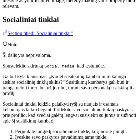
lifestyle as your featured image; thereby making your property more
relevant.
Socialiniai tinklai
Section titled “Socialiniai tinklai”
Note
Ši dalis yra neprivaloma.
Spustelėkite skirtuką
, kad tęstumėte.
Social media
Galbūt kyla klausimas: „Kodėl susitikimų kambariui reikalinga
atskira socialinių tinklų skiltis?“ Susitikimų kambarys gali būti ir
įranga netoli turto, bet už jo ribų, turinti savo personalą ir atskirą IG
profilį.
Socialiniai tinklai leidžia palaikyti ryšį su naujais ir esamais
keliautojais laikui bėgant. Pridėkite savo socialinių tinklų paskyras
prie profilio, kad svečiai galėtų lengvai susisiekti su jumis ir sužinoti
apie šį susitikimų kambarį.
Perjunkite jungiklį socialiniame tinkle, kurį norite įjungti.
Įveskite savo paskyros pavadinimą tame tinkle.