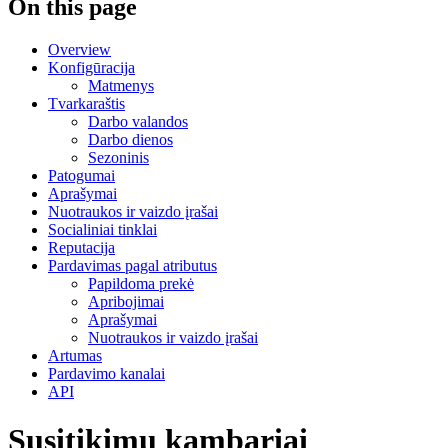
On this page
Overview
Konfigūracija
Matmenys
Tvarkaraštis
Darbo valandos
Darbo dienos
Sezoninis
Patogumai
Aprašymai
Nuotraukos ir vaizdo įrašai
Socialiniai tinklai
Reputacija
Pardavimas pagal atributus
Papildoma prekė
Apribojimai
Aprašymai
Nuotraukos ir vaizdo įrašai
Artumas
Pardavimo kanalai
API
Susitikimų kambariai