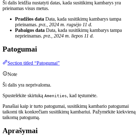
Ši dalis leidžia nustatyti datas, kada susitikimų kambarys yra
prieinamas visus metus.
Pradžios data
Data, kada susitikimų kambarys tampa
prieinamas.
pvz., 2024 m. rugsėjo 11 d.
Pabaigos data
Data, kada susitikimų kambarys tampa
neprieinamas.
pvz., 2024 m. liepos 11 d.
Patogumai
Section titled “Patogumai”
Note
Ši dalis yra neprivaloma.
Spustelėkite skirtuką
, kad tęstumėte.
Amenities
Panašiai kaip ir turto patogumai, susitikimų kambario patogumai
taikomi tik konkrečiam susitikimų kambariui. Pažymėkite kiekvieną
taikomą patogumą.
Aprašymai