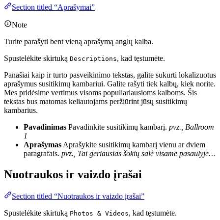
Section titled “Aprašymai”
Note
Turite parašyti bent vieną aprašymą anglų kalba.
Spustelėkite skirtuką
, kad tęstumėte.
Descriptions
Panašiai kaip ir turto pasveikinimo tekstas, galite sukurti lokalizuotus
aprašymus susitikimų kambariui. Galite rašyti tiek kalbų, kiek norite.
Mes pridėsime vertimus visoms populiariausioms kalboms. Šis
tekstas bus matomas keliautojams peržiūrint jūsų susitikimų
kambarius.
Pavadinimas
Pavadinkite susitikimų kambarį.
pvz., Ballroom
1
Aprašymas
Aprašykite susitikimų kambarį vienu ar dviem
paragrafais.
pvz., Tai geriausias šokių salė visame pasaulyje…
Nuotraukos ir vaizdo įrašai
Section titled “Nuotraukos ir vaizdo įrašai”
Spustelėkite skirtuką
, kad tęstumėte.
Photos & Videos