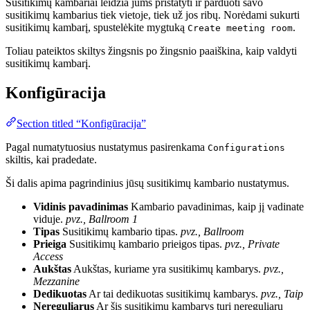
Susitikimų kambariai leidžia jums pristatyti ir parduoti savo
susitikimų kambarius tiek vietoje, tiek už jos ribų. Norėdami sukurti
susitikimų kambarį, spustelėkite mygtuką
.
Create meeting room
Toliau pateiktos skiltys žingsnis po žingsnio paaiškina, kaip valdyti
susitikimų kambarį.
Konfigūracija
Section titled “Konfigūracija”
Pagal numatytuosius nustatymus pasirenkama
Configurations
skiltis, kai pradedate.
Ši dalis apima pagrindinius jūsų susitikimų kambario nustatymus.
Vidinis pavadinimas
Kambario pavadinimas, kaip jį vadinate
viduje.
pvz., Ballroom 1
Tipas
Susitikimų kambario tipas.
pvz., Ballroom
Prieiga
Susitikimų kambario prieigos tipas.
pvz., Private
Access
Aukštas
Aukštas, kuriame yra susitikimų kambarys.
pvz.,
Mezzanine
Dedikuotas
Ar tai dedikuotas susitikimų kambarys.
pvz., Taip
Nereguliarus
Ar šis susitikimų kambarys turi nereguliarų