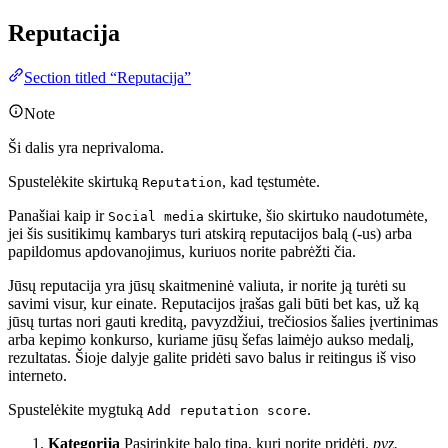
Reputacija
Section titled “Reputacija”
Note
Ši dalis yra neprivaloma.
Spustelėkite skirtuką
, kad tęstumėte.
Reputation
Panašiai kaip ir
skirtuke, šio skirtuko naudotumėte,
Social media
jei šis susitikimų kambarys turi atskirą reputacijos balą (-us) arba
papildomus apdovanojimus, kuriuos norite pabrėžti čia.
Jūsų reputacija yra jūsų skaitmeninė valiuta, ir norite ją turėti su
savimi visur, kur einate. Reputacijos įrašas gali būti bet kas, už ką
jūsų turtas nori gauti kreditą, pavyzdžiui, trečiosios šalies įvertinimas
arba kepimo konkurso, kuriame jūsų šefas laimėjo aukso medalį,
rezultatas. Šioje dalyje galite pridėti savo balus ir reitingus iš viso
interneto.
Spustelėkite mygtuką
.
Add reputation score
Kategorija
Pasirinkite balo tipą, kurį norite pridėti.
pvz.,