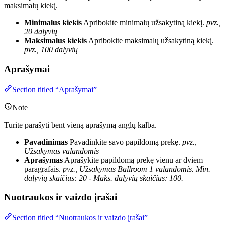
maksimalų kiekį.
Minimalus kiekis
Apribokite minimalų užsakytiną kiekį.
pvz.,
20 dalyvių
Maksimalus kiekis
Apribokite maksimalų užsakytiną kiekį.
pvz., 100 dalyvių
Aprašymai
Section titled “Aprašymai”
Note
Turite parašyti bent vieną aprašymą anglų kalba.
Pavadinimas
Pavadinkite savo papildomą prekę.
pvz.,
Užsakymas valandomis
Aprašymas
Aprašykite papildomą prekę vienu ar dviem
paragrafais.
pvz., Užsakymas Ballroom 1 valandomis. Min.
dalyvių skaičius: 20 - Maks. dalyvių skaičius: 100.
Nuotraukos ir vaizdo įrašai
Section titled “Nuotraukos ir vaizdo įrašai”