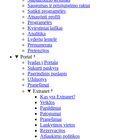
Saugumas ir prisijungimo raktai
Sutikti programėlės
Atnaujinti profilį
Programėlės
Kviestiniai laiškai
Analitika
Lyderių lentelė
Prenumerata
Pretenzijos
Portal
Įvadas į Portalą
Sukurti paskyrą
Pagrindinis puslapis
Užduotys
Pranešimai
Extranet
Kas yra Extranet?
Veiklos
Papildiniai
Patogumai
Pranešimai
Lankytinos vietos
Rezervacijos
Atšaukimo politikos