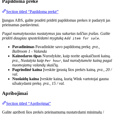
Papildoma prekė
Section titled “Papildoma prekė”
Įjungus ABS, galite pradėti pridėti papildomas prekes ir padaryti jas
prieinamas pardavimui.
Pagal numatytuosius nustatymus jau sukurtas tuščias įrašas. Galite
pridėti daugiau spustelėdami mygtuką
.
Add item for sale
Pavadinimas
Pavadinkite savo papildomą prekę.
pvz.,
Ballroom 1 - Valanda
Kainodaros tipas
Nurodykite, kaip norite apskaičiuoti kainą.
pvz., Nustatyta kaip
, kad nurodytumėte kainą pagal
Per hour
nuomojamų valandų skaičių.
Pagrindinė kaina
Įveskite įprastą šios prekės kainą.
pvz., 20 /
val.
Nuolaidų kaina
Įveskite kainą, kurią Wink vartotojai gauna
užsakydami prekę.
pvz., 15 / val.
Apribojimai
Section titled “Apribojimai”
Galite apriboti šios prekės prieinamumą nustatydami minimalų /