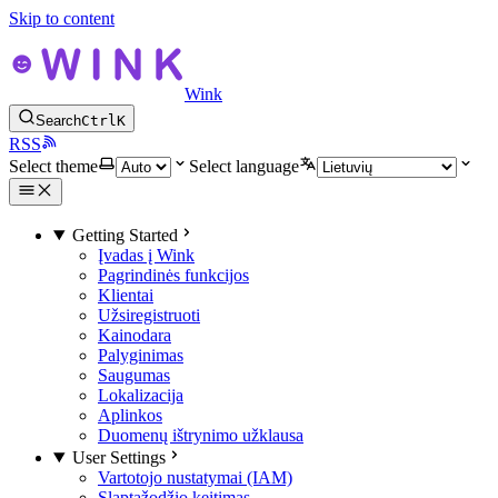
Skip to content
Wink
Search
Ctrl
K
RSS
Select theme
Select language
Getting Started
Įvadas į Wink
Pagrindinės funkcijos
Klientai
Užsiregistruoti
Kainodara
Palyginimas
Saugumas
Lokalizacija
Aplinkos
Duomenų ištrynimo užklausa
User Settings
Vartotojo nustatymai (IAM)
Slaptažodžio keitimas