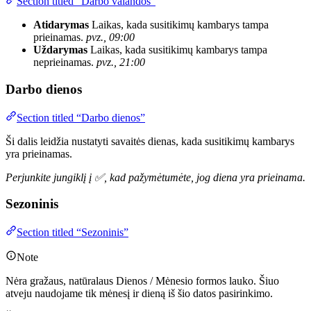
Section titled “Darbo valandos”
Atidarymas
Laikas, kada susitikimų kambarys tampa
prieinamas.
pvz., 09:00
Uždarymas
Laikas, kada susitikimų kambarys tampa
neprieinamas.
pvz., 21:00
Darbo dienos
Section titled “Darbo dienos”
Ši dalis leidžia nustatyti savaitės dienas, kada susitikimų kambarys
yra prieinamas.
Perjunkite jungiklį į ✅, kad pažymėtumėte, jog diena yra prieinama.
Sezoninis
Section titled “Sezoninis”
Note
Nėra gražaus, natūralaus Dienos / Mėnesio formos lauko. Šiuo
atveju naudojame tik mėnesį ir dieną iš šio datos pasirinkimo.