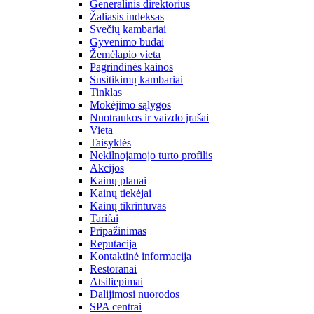
Generalinis direktorius
Žaliasis indeksas
Svečių kambariai
Gyvenimo būdai
Žemėlapio vieta
Pagrindinės kainos
Susitikimų kambariai
Tinklas
Mokėjimo sąlygos
Nuotraukos ir vaizdo įrašai
Vieta
Taisyklės
Nekilnojamojo turto profilis
Akcijos
Kainų planai
Kainų tiekėjai
Kainų tikrintuvas
Tarifai
Pripažinimas
Reputacija
Kontaktinė informacija
Restoranai
Atsiliepimai
Dalijimosi nuorodos
SPA centrai