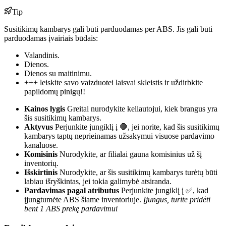
Tip
Susitikimų kambarys gali būti parduodamas per ABS. Jis gali būti
parduodamas įvairiais būdais:
Valandinis.
Dienos.
Dienos su maitinimu.
+++ leiskite savo vaizduotei laisvai skleistis ir uždirbkite
papildomų pinigų!!
Kainos lygis
Greitai nurodykite keliautojui, kiek brangus yra
šis susitikimų kambarys.
Aktyvus
Perjunkite jungiklį į 🛑, jei norite, kad šis susitikimų
kambarys taptų neprieinamas užsakymui visuose pardavimo
kanaluose.
Komisinis
Nurodykite, ar filialai gauna komisinius už šį
inventorių.
Išskirtinis
Nurodykite, ar šis susitikimų kambarys turėtų būti
labiau išryškintas, jei tokia galimybė atsiranda.
Pardavimas pagal atributus
Perjunkite jungiklį į ✅, kad
įjungtumėte ABS šiame inventoriuje.
Įjungus, turite pridėti
bent 1 ABS prekę pardavimui