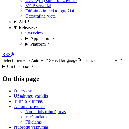
Užsakymų sinchronizavimas
MCP serveriai
Dirbtinio intelekto įgūdžiai
Geografinė vieta
API
Releases
Overview
Application
Platform
RSS
Select theme
Select language
On this page
On this page
Overview
Užsakymų variklis
Turinio kūrimas
Automatizavimas
Nuolatinis tobulėjimas
Viešbučiams
Filialams
Nuorodų valdymas