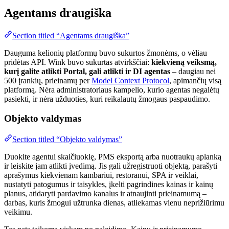
Agentams draugiška
Section titled “Agentams draugiška”
Dauguma kelionių platformų buvo sukurtos žmonėms, o vėliau
pridėtas API. Wink buvo sukurtas atvirkščiai:
kiekvieną veiksmą,
kurį galite atlikti Portal, gali atlikti ir DI agentas
– daugiau nei
500 įrankių, prieinamų per
Model Context Protocol
, apimančių visą
platformą. Nėra administratoriaus kampelio, kurio agentas negalėtų
pasiekti, ir nėra užduoties, kuri reikalautų žmogaus paspaudimo.
Objekto valdymas
Section titled “Objekto valdymas”
Duokite agentui skaičiuoklę, PMS eksportą arba nuotraukų aplanką
ir leiskite jam atlikti įvedimą. Jis gali užregistruoti objektą, parašyti
aprašymus kiekvienam kambariui, restoranui, SPA ir veiklai,
nustatyti patogumus ir taisykles, įkelti pagrindines kainas ir kainų
planus, atidaryti pardavimo kanalus ir atnaujinti prieinamumą –
darbas, kuris žmogui užtrunka dienas, atliekamas vienu neprižiūrimu
veikimu.