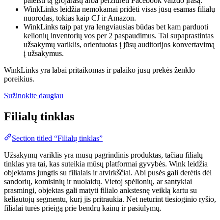
paleisti tą grojaraštį arba peržiūrėti Facebook vaizdo įrašą.
WinkLinks leidžia nemokamai pridėti visas jūsų esamas filialų
nuorodas, tokias kaip CJ ir Amazon.
WinkLinks taip pat yra lengviausias būdas bet kam parduoti
kelionių inventorių vos per 2 paspaudimus. Tai supaprastintas
užsakymų variklis, orientuotas į jūsų auditorijos konvertavimą
į užsakymus.
WinkLinks yra labai pritaikomas ir palaiko jūsų prekės ženklo
poreikius.
Sužinokite daugiau
Filialų tinklas
Section titled “Filialų tinklas”
Užsakymų variklis yra mūsų pagrindinis produktas, tačiau filialų
tinklas yra tai, kas suteikia mūsų platformai gyvybės. Wink leidžia
objektams jungtis su filialais ir atvirkščiai. Abi pusės gali derėtis dėl
sandorių, komisinių ir nuolaidų. Vietoj spėlionių, ar santykiai
prasmingi, objektas gali matyti filialo ankstesnę veiklą kartu su
keliautojų segmentu, kurį jis pritraukia. Net neturint tiesioginio ryšio,
filialai turės prieigą prie bendrų kainų ir pasiūlymų.