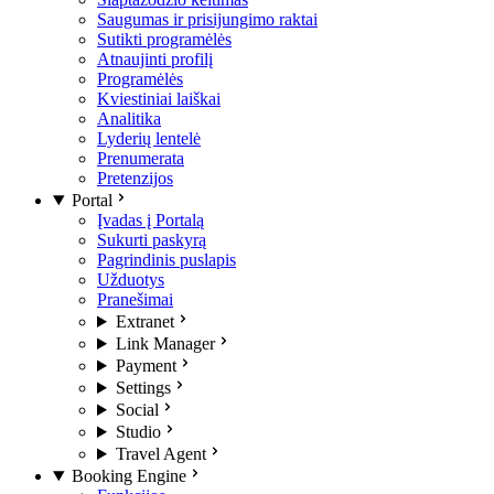
Saugumas ir prisijungimo raktai
Sutikti programėlės
Atnaujinti profilį
Programėlės
Kviestiniai laiškai
Analitika
Lyderių lentelė
Prenumerata
Pretenzijos
Portal
Įvadas į Portalą
Sukurti paskyrą
Pagrindinis puslapis
Užduotys
Pranešimai
Extranet
Link Manager
Payment
Settings
Social
Studio
Travel Agent
Booking Engine