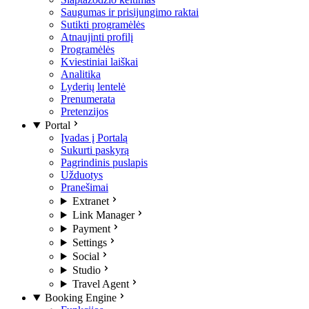
Saugumas ir prisijungimo raktai
Sutikti programėlės
Atnaujinti profilį
Programėlės
Kviestiniai laiškai
Analitika
Lyderių lentelė
Prenumerata
Pretenzijos
Portal
Įvadas į Portalą
Sukurti paskyrą
Pagrindinis puslapis
Užduotys
Pranešimai
Extranet
Link Manager
Payment
Settings
Social
Studio
Travel Agent
Booking Engine