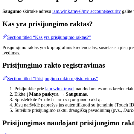
Saugumo
skirtuke adresu
iam.wink.travel/my-account/security
galite
Kas yra prisijungimo raktas?
Section titled “Kas yra prisijungimo raktas?”
Prisijungimo raktas yra kriptografinis kredencialas, susietas su jūsų įr
įvedimas.
Prisijungimo rakto registravimas
Section titled “Prisijungimo rakto registravimas”
Prisijunkite prie
iam.wink.travel
naudodami esamus kredencialu
Eikite į
Mano paskyra → Saugumas
.
Spustelėkite
.
Pridėti prisijungimo raktą
Jūsų naršyklė paprašys jus autentifikuoti su įrenginiu (Touch I
Suteikite prisijungimo raktui draugišką pavadinimą (pvz.,
Darb
Prisijungimas naudojant prisijungimo rak