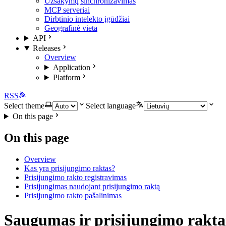
Užsakymų sinchronizavimas
MCP serveriai
Dirbtinio intelekto įgūdžiai
Geografinė vieta
API
Releases
Overview
Application
Platform
RSS
Select theme
Select language
On this page
On this page
Overview
Kas yra prisijungimo raktas?
Prisijungimo rakto registravimas
Prisijungimas naudojant prisijungimo raktą
Prisijungimo rakto pašalinimas
Saugumas ir prisijungimo rakta