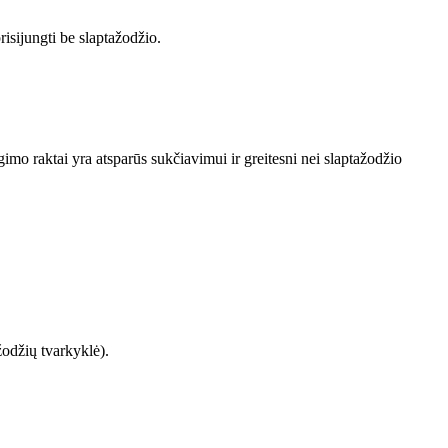
sijungti be slaptažodžio.
ngimo raktai yra atsparūs sukčiavimui ir greitesni nei slaptažodžio
žodžių tvarkyklė).