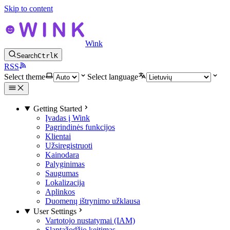
Skip to content
Wink
Search
Ctrl
K
RSS
Select theme
Select language
Getting Started
Įvadas į Wink
Pagrindinės funkcijos
Klientai
Užsiregistruoti
Kainodara
Palyginimas
Saugumas
Lokalizacija
Aplinkos
Duomenų ištrynimo užklausa
User Settings
Vartotojo nustatymai (IAM)
Slaptažodžio keitimas