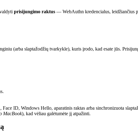
 valdyti
prisijungimo raktus
— WebAuthn kredencialus, leidžiančius pri
enginiu (arba slaptažodžių tvarkykle), kuris įrodo, kad esate jūs. Prisiju
s.
D, Face ID, Windows Hello, aparatinis raktas arba sinchronizuota slapta
o MacBook
), kad vėliau galėtumėte jį atpažinti.
tą