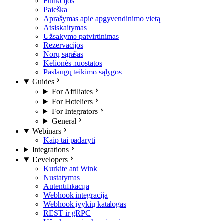
Funkcijos
Paieška
Aprašymas apie apgyvendinimo vietą
Atsiskaitymas
Užsakymo patvirtinimas
Rezervacijos
Norų sąrašas
Kelionės nuostatos
Paslaugų teikimo sąlygos
Guides
For Affiliates
For Hoteliers
For Integrators
General
Webinars
Kaip tai padaryti
Integrations
Developers
Kurkite ant Wink
Nustatymas
Autentifikacija
Webhook integracija
Webhook įvykių katalogas
REST ir gRPC