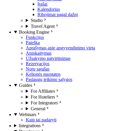
Įrašai
Kalendorius
Ribojimai pagal dažnį
Studio
Travel Agent
Booking Engine
Funkcijos
Paieška
Aprašymas apie apgyvendinimo vietą
Atsiskaitymas
Užsakymo patvirtinimas
Rezervacijos
Norų sąrašas
Kelionės nuostatos
Paslaugų teikimo sąlygos
Guides
For Affiliates
For Hoteliers
For Integrators
General
Webinars
Kaip tai padaryti
Integrations