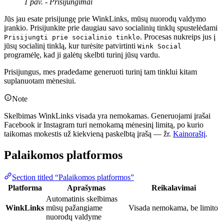
1 pav. - Prisijungimai
Jūs jau esate prisijungę prie WinkLinks, mūsų nuorodų valdymo
įrankio. Prisijunkite prie daugiau savo socialinių tinklų spustelėdami
. Procesas nukreips jus į
Prisijungti prie socialinio tinklo
jūsų socialinį tinklą, kur turėsite patvirtinti
Wink Social
programėlę, kad ji galėtų skelbti turinį jūsų vardu.
Prisijungus, mes pradedame generuoti turinį tam tinklui kitam
suplanuotam mėnesiui.
Note
Skelbimas WinkLinks visada yra nemokamas. Generuojami įrašai
Facebook ir Instagram turi nemokamą mėnesinį limitą, po kurio
taikomas mokestis už kiekvieną paskelbtą įrašą — žr.
Kainoraštį
.
Palaikomos platformos
Section titled “Palaikomos platformos”
Platforma
Aprašymas
Reikalavimai
Automatinis skelbimas
WinkLinks
mūsų pažangiame
Visada nemokama, be limito
nuorodų valdyme