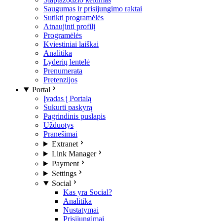
Saugumas ir prisijungimo raktai
Sutikti programėlės
Atnaujinti profilį
Programėlės
Kviestiniai laiškai
Analitika
Lyderių lentelė
Prenumerata
Pretenzijos
Portal
Įvadas į Portalą
Sukurti paskyrą
Pagrindinis puslapis
Užduotys
Pranešimai
Extranet
Link Manager
Payment
Settings
Social
Kas yra Social?
Analitika
Nustatymai
Prisijungimai