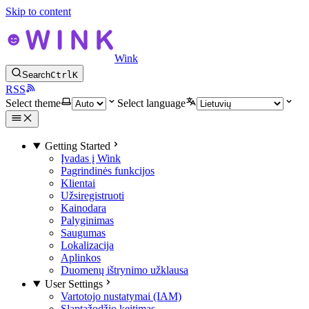
Skip to content
Wink
Search
Ctrl
K
RSS
Select theme
Select language
Getting Started
Įvadas į Wink
Pagrindinės funkcijos
Klientai
Užsiregistruoti
Kainodara
Palyginimas
Saugumas
Lokalizacija
Aplinkos
Duomenų ištrynimo užklausa
User Settings
Vartotojo nustatymai (IAM)
Slaptažodžio keitimas