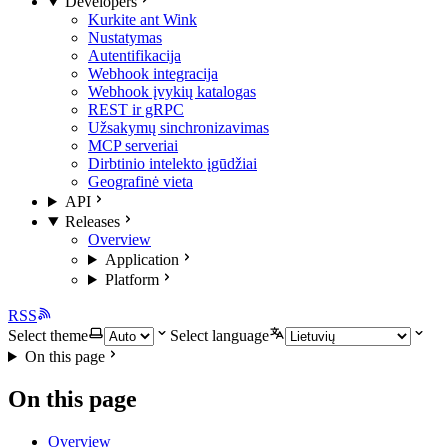
Developers
Kurkite ant Wink
Nustatymas
Autentifikacija
Webhook integracija
Webhook įvykių katalogas
REST ir gRPC
Užsakymų sinchronizavimas
MCP serveriai
Dirbtinio intelekto įgūdžiai
Geografinė vieta
API
Releases
Overview
Application
Platform
RSS
Select theme
Select language
On this page
On this page
Overview