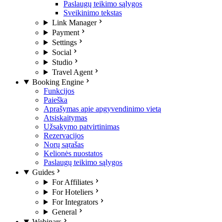
Paslaugų teikimo sąlygos
Sveikinimo tekstas
Link Manager
Payment
Settings
Social
Studio
Travel Agent
Booking Engine
Funkcijos
Paieška
Aprašymas apie apgyvendinimo vietą
Atsiskaitymas
Užsakymo patvirtinimas
Rezervacijos
Norų sąrašas
Kelionės nuostatos
Paslaugų teikimo sąlygos
Guides
For Affiliates
For Hoteliers
For Integrators
General
Webinars