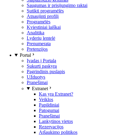
Saugumas ir prisijungimo raktai
Sutikti programėlės
Atnaujinti profilį
Programėlės
Kviestiniai laiškai
Analitika
Lyderių lentelė
Prenumerata
Pretenzijos
Portal
Įvadas į Portalą
Sukurti paskyrą
Pagrindinis puslapis
Užduotys
Pranešimai
Extranet
Kas yra Extranet?
Veiklos
Papildiniai
Patogumai
Pranešimai
Lankytinos vietos
Rezervacijos
Atšaukimo politikos