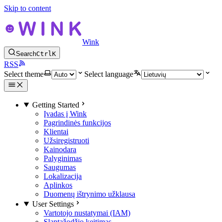
Skip to content
Wink
Search
Ctrl
K
RSS
Select theme
Select language
Getting Started
Įvadas į Wink
Pagrindinės funkcijos
Klientai
Užsiregistruoti
Kainodara
Palyginimas
Saugumas
Lokalizacija
Aplinkos
Duomenų ištrynimo užklausa
User Settings
Vartotojo nustatymai (IAM)
Slaptažodžio keitimas