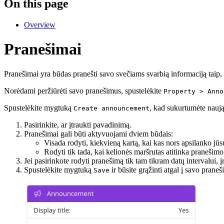
On this page
Overview
Pranešimai
Pranešimai yra būdas pranešti savo svečiams svarbią informaciją taip, 
Norėdami peržiūrėti savo pranešimus, spustelėkite
Property > Anno
Spustelėkite mygtuką
, kad sukurtumėte naują
Create announcement
Pasirinkite, ar įtraukti pavadinimą.
Pranešimai gali būti aktyvuojami dviem būdais:
Visada rodyti, kiekvieną kartą, kai kas nors apsilanko jūs
Rodyti tik tada, kai kelionės maršrutas atitinka pranešimo
Jei pasirinkote rodyti pranešimą tik tam tikram datų intervalui,
Spustelėkite mygtuką
ir būsite grąžinti atgal į savo praneš
Save