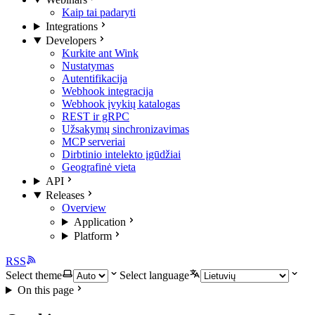
Kaip tai padaryti
Integrations
Developers
Kurkite ant Wink
Nustatymas
Autentifikacija
Webhook integracija
Webhook įvykių katalogas
REST ir gRPC
Užsakymų sinchronizavimas
MCP serveriai
Dirbtinio intelekto įgūdžiai
Geografinė vieta
API
Releases
Overview
Application
Platform
RSS
Select theme
Select language
On this page