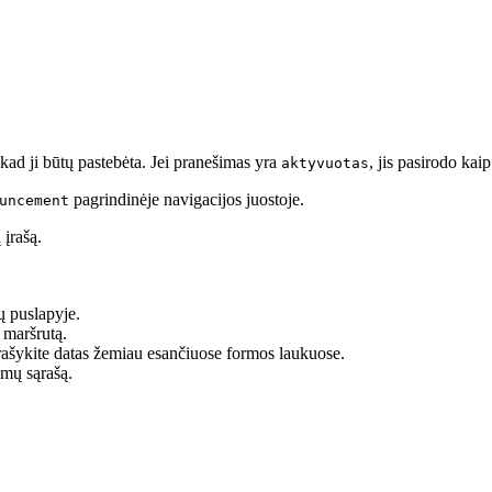
kad ji būtų pastebėta. Jei pranešimas yra
, jis pasirodo kai
aktyvuotas
pagrindinėje navigacijos juostoje.
uncement
 įrašą.
ų puslapyje.
 maršrutą.
 įrašykite datas žemiau esančiuose formos laukuose.
imų sąrašą.