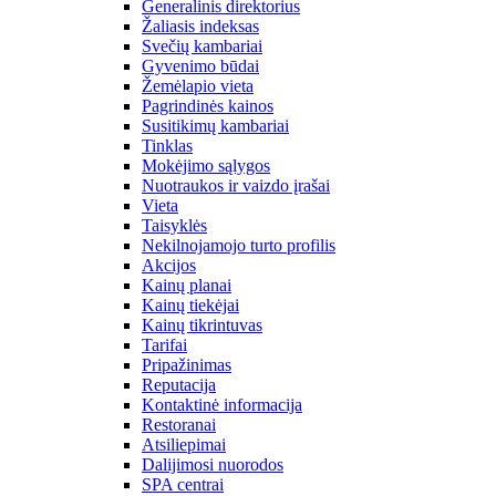
Generalinis direktorius
Žaliasis indeksas
Svečių kambariai
Gyvenimo būdai
Žemėlapio vieta
Pagrindinės kainos
Susitikimų kambariai
Tinklas
Mokėjimo sąlygos
Nuotraukos ir vaizdo įrašai
Vieta
Taisyklės
Nekilnojamojo turto profilis
Akcijos
Kainų planai
Kainų tiekėjai
Kainų tikrintuvas
Tarifai
Pripažinimas
Reputacija
Kontaktinė informacija
Restoranai
Atsiliepimai
Dalijimosi nuorodos
SPA centrai