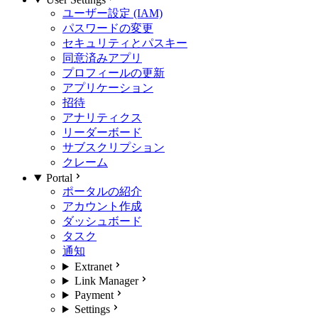
ユーザー設定 (IAM)
パスワードの変更
セキュリティとパスキー
同意済みアプリ
プロフィールの更新
アプリケーション
招待
アナリティクス
リーダーボード
サブスクリプション
クレーム
Portal
ポータルの紹介
アカウント作成
ダッシュボード
タスク
通知
Extranet
Link Manager
Payment
Settings