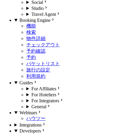
Social
Studio
Travel Agent
Booking Engine
機能
検索
物件詳細
チェックアウト
予約確認
予約
バケットリスト
旅行の設定
利用規約
Guides
For Affiliates
For Hoteliers
For Integrators
General
Webinars
ハウツー
Integrations
Developers