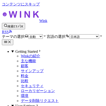
コンテンツにスキップ
Wink
検索
Ctrl
K
RSS
テーマの選択
言語の選択
Getting Started
Winkの紹介
主な機能
顧客
サインアップ
料金
比較
セキュリティ
ローカリゼーション
環境
データ削除リクエスト
User Settings