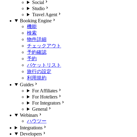
Social
Studio
Travel Agent
Booking Engine
機能
検索
物件詳細
チェックアウト
予約確認
予約
バケットリスト
旅行の設定
利用規約
Guides
For Affiliates
For Hoteliers
For Integrators
General
Webinars
ハウツー
Integrations
Developers