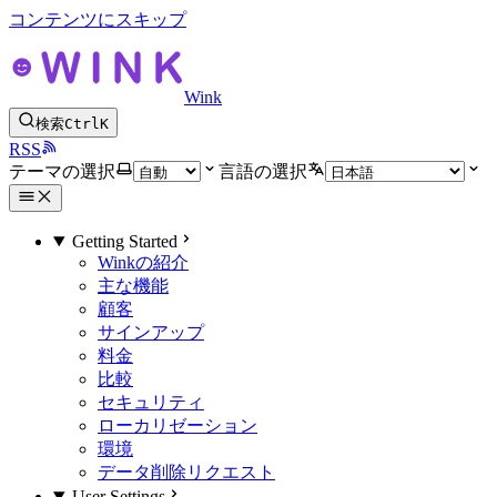
コンテンツにスキップ
Wink
検索
Ctrl
K
RSS
テーマの選択
言語の選択
Getting Started
Winkの紹介
主な機能
顧客
サインアップ
料金
比較
セキュリティ
ローカリゼーション
環境
データ削除リクエスト
User Settings