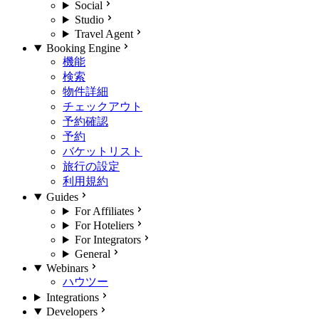
Social
Studio
Travel Agent
Booking Engine
機能
検索
物件詳細
チェックアウト
予約確認
予約
バケットリスト
旅行の設定
利用規約
Guides
For Affiliates
For Hoteliers
For Integrators
General
Webinars
ハウツー
Integrations
Developers