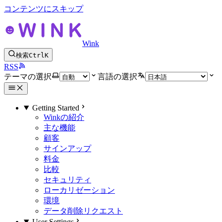
コンテンツにスキップ
Wink
検索
Ctrl
K
RSS
テーマの選択
言語の選択
Getting Started
Winkの紹介
主な機能
顧客
サインアップ
料金
比較
セキュリティ
ローカリゼーション
環境
データ削除リクエスト
User Settings