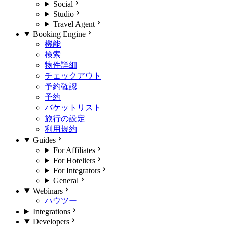
Social
Studio
Travel Agent
Booking Engine
機能
検索
物件詳細
チェックアウト
予約確認
予約
バケットリスト
旅行の設定
利用規約
Guides
For Affiliates
For Hoteliers
For Integrators
General
Webinars
ハウツー
Integrations
Developers