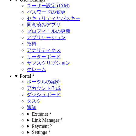
ユーザー設定 (IAM)
パスワードの変更
セキュリティとパスキー
同意済みアプリ
プロフィールの更新
アプリケーション
招待
アナリティクス
リーダーボード
サブスクリプション
クレーム
Portal
ポータルの紹介
アカウント作成
ダッシュボード
タスク
通知
Extranet
Link Manager
Payment
Settings