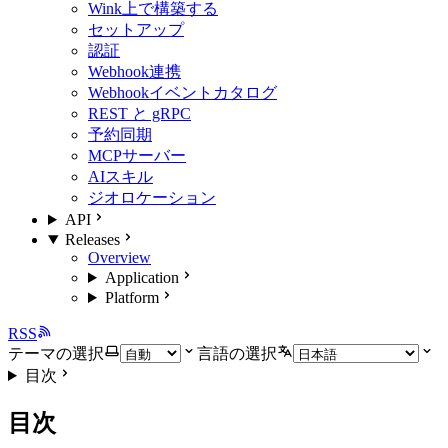
Wink上で構築する
セットアップ
認証
Webhook連携
Webhookイベントカタログ
REST と gRPC
予約同期
MCPサーバー
AIスキル
ジオロケーション
API
Releases
Overview
Application
Platform
RSS
テーマの選択
言語の選択
目次
目次