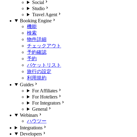
Social
Studio
Travel Agent
Booking Engine
機能
検索
物件詳細
チェックアウト
予約確認
予約
バケットリスト
旅行の設定
利用規約
Guides
For Affiliates
For Hoteliers
For Integrators
General
Webinars
ハウツー
Integrations
Developers