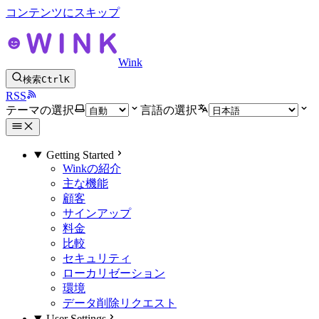
コンテンツにスキップ
Wink
検索
Ctrl
K
RSS
テーマの選択
言語の選択
Getting Started
Winkの紹介
主な機能
顧客
サインアップ
料金
比較
セキュリティ
ローカリゼーション
環境
データ削除リクエスト
User Settings