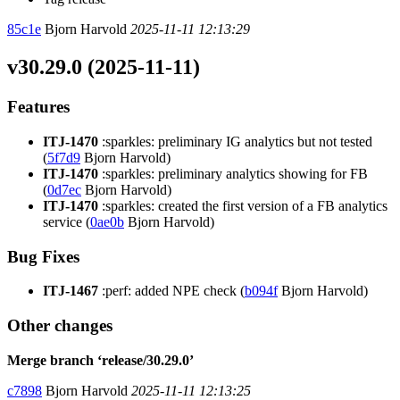
85c1e
Bjorn Harvold
2025-11-11 12:13:29
v30.29.0 (2025-11-11)
Features
ITJ-1470
:sparkles: preliminary IG analytics but not tested
(
5f7d9
Bjorn Harvold)
ITJ-1470
:sparkles: preliminary analytics showing for FB
(
0d7ec
Bjorn Harvold)
ITJ-1470
:sparkles: created the first version of a FB analytics
service (
0ae0b
Bjorn Harvold)
Bug Fixes
ITJ-1467
:perf: added NPE check (
b094f
Bjorn Harvold)
Other changes
Merge branch ‘release/30.29.0’
c7898
Bjorn Harvold
2025-11-11 12:13:25