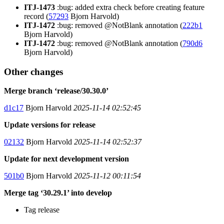
ITJ-1473
:bug: added extra check before creating feature
record (
57293
Bjorn Harvold)
ITJ-1472
:bug: removed @NotBlank annotation (
222b1
Bjorn Harvold)
ITJ-1472
:bug: removed @NotBlank annotation (
790d6
Bjorn Harvold)
Other changes
Merge branch ‘release/30.30.0’
d1c17
Bjorn Harvold
2025-11-14 02:52:45
Update versions for release
02132
Bjorn Harvold
2025-11-14 02:52:37
Update for next development version
501b0
Bjorn Harvold
2025-11-12 00:11:54
Merge tag ‘30.29.1’ into develop
Tag release