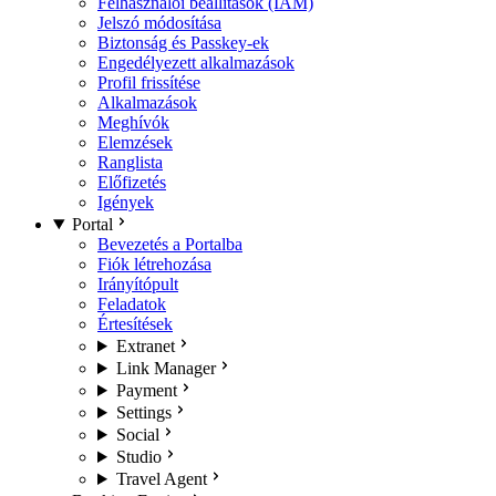
Felhasználói beállítások (IAM)
Jelszó módosítása
Biztonság és Passkey-ek
Engedélyezett alkalmazások
Profil frissítése
Alkalmazások
Meghívók
Elemzések
Ranglista
Előfizetés
Igények
Portal
Bevezetés a Portalba
Fiók létrehozása
Irányítópult
Feladatok
Értesítések
Extranet
Link Manager
Payment
Settings
Social
Studio
Travel Agent