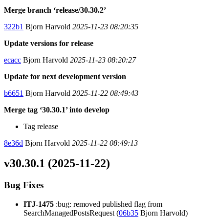
Merge branch ‘release/30.30.2’
322b1
Bjorn Harvold
2025-11-23 08:20:35
Update versions for release
ecacc
Bjorn Harvold
2025-11-23 08:20:27
Update for next development version
b6651
Bjorn Harvold
2025-11-22 08:49:43
Merge tag ‘30.30.1’ into develop
Tag release
8e36d
Bjorn Harvold
2025-11-22 08:49:13
v30.30.1 (2025-11-22)
Bug Fixes
ITJ-1475
:bug: removed published flag from
SearchManagedPostsRequest (
06b35
Bjorn Harvold)