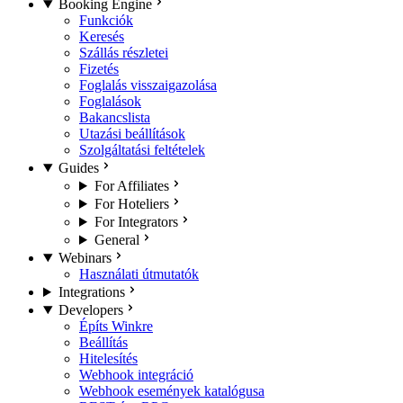
Booking Engine
Funkciók
Keresés
Szállás részletei
Fizetés
Foglalás visszaigazolása
Foglalások
Bakancslista
Utazási beállítások
Szolgáltatási feltételek
Guides
For Affiliates
For Hoteliers
For Integrators
General
Webinars
Használati útmutatók
Integrations
Developers
Építs Winkre
Beállítás
Hitelesítés
Webhook integráció
Webhook események katalógusa