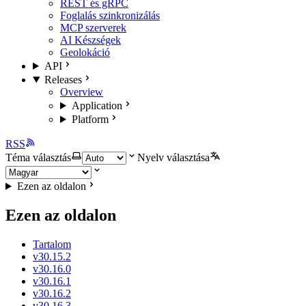
REST és gRPC
Foglalás szinkronizálás
MCP szerverek
AI Készségek
Geolokáció
API
Releases
Overview
Application
Platform
RSS
Téma választás
Nyelv választása
Ezen az oldalon
Ezen az oldalon
Tartalom
v30.15.2
v30.16.0
v30.16.1
v30.16.2
v30.16.3