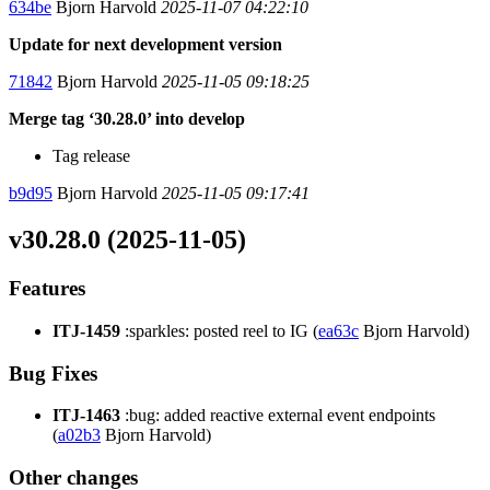
634be
Bjorn Harvold
2025-11-07 04:22:10
Update for next development version
71842
Bjorn Harvold
2025-11-05 09:18:25
Merge tag ‘30.28.0’ into develop
Tag release
b9d95
Bjorn Harvold
2025-11-05 09:17:41
v30.28.0 (2025-11-05)
Features
ITJ-1459
:sparkles: posted reel to IG (
ea63c
Bjorn Harvold)
Bug Fixes
ITJ-1463
:bug: added reactive external event endpoints
(
a02b3
Bjorn Harvold)
Other changes