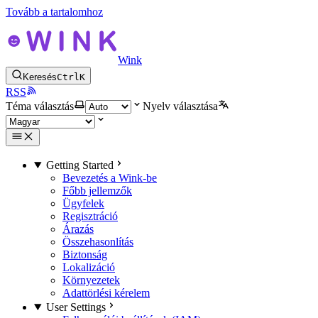
Tovább a tartalomhoz
Wink
Keresés
Ctrl
K
RSS
Téma választás
Nyelv választása
Getting Started
Bevezetés a Wink-be
Főbb jellemzők
Ügyfelek
Regisztráció
Árazás
Összehasonlítás
Biztonság
Lokalizáció
Környezetek
Adattörlési kérelem
User Settings