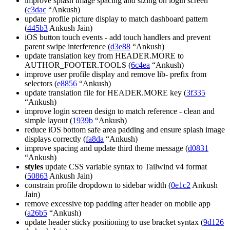
improve splash image spacing and sizing on login screen
(
c3dac
“Ankush)
update profile picture display to match dashboard pattern
(
445b3
Ankush Jain)
iOS button touch events - add touch handlers and prevent
parent swipe interference (
d3e88
“Ankush)
update translation key from HEADER.MORE to
AUTHOR_FOOTER.TOOLS (
6c4ea
“Ankush)
improve user profile display and remove lib- prefix from
selectors (
e8856
“Ankush)
update translation file for HEADER.MORE key (
3f335
“Ankush)
improve login screen design to match reference - clean and
simple layout (
1939b
“Ankush)
reduce iOS bottom safe area padding and ensure splash image
displays correctly (
fa8da
“Ankush)
improve spacing and update third theme message (
d0831
“Ankush)
styles
update CSS variable syntax to Tailwind v4 format
(
50863
Ankush Jain)
constrain profile dropdown to sidebar width (
0e1c2
Ankush
Jain)
remove excessive top padding after header on mobile app
(
a26b5
“Ankush)
update header sticky positioning to use bracket syntax (
9d126