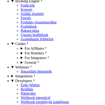
Booking Engine
Funkciók
Keresés
Szállás részletei
Fizetés
Foglalás visszaigazolása
Foglalások
Bakancslista
Utazási beállítások
Szolgáltatási feltételek
Guides
For Affiliates
For Hoteliers
For Integrators
General
Webinars
Használati útmutatók
Integrations
Developers
Építs Winkre
Beállítás
Hitelesítés
Webhook integráció
Webhook események katalógusa