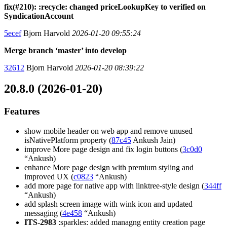
fix(#210): :recycle: changed priceLookupKey to verified on
SyndicationAccount
5ecef
Bjorn Harvold
2026-01-20 09:55:24
Merge branch ‘master’ into develop
32612
Bjorn Harvold
2026-01-20 08:39:22
20.8.0 (2026-01-20)
Features
show mobile header on web app and remove unused
isNativePlatform property (
87c45
Ankush Jain)
improve More page design and fix login buttons (
3c0d0
“Ankush)
enhance More page design with premium styling and
improved UX (
c0823
“Ankush)
add more page for native app with linktree-style design (
344ff
“Ankush)
add splash screen image with wink icon and updated
messaging (
4e458
“Ankush)
ITS-2983
:sparkles: added managng entity creation page