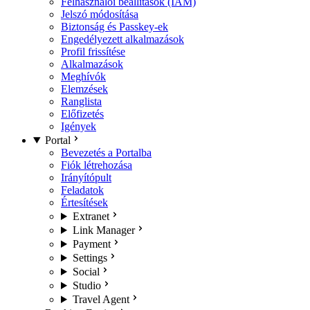
Felhasználói beállítások (IAM)
Jelszó módosítása
Biztonság és Passkey-ek
Engedélyezett alkalmazások
Profil frissítése
Alkalmazások
Meghívók
Elemzések
Ranglista
Előfizetés
Igények
Portal
Bevezetés a Portalba
Fiók létrehozása
Irányítópult
Feladatok
Értesítések
Extranet
Link Manager
Payment
Settings
Social
Studio
Travel Agent