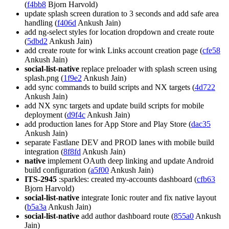
(
f4bb8
Bjorn Harvold)
update splash screen duration to 3 seconds and add safe area
handling (
f406d
Ankush Jain)
add ng-select styles for location dropdown and create route
(
5dbd2
Ankush Jain)
add create route for wink Links account creation page (
cfe58
Ankush Jain)
social-list-native
replace preloader with splash screen using
splash.png (
1f9e2
Ankush Jain)
add sync commands to build scripts and NX targets (
4d722
Ankush Jain)
add NX sync targets and update build scripts for mobile
deployment (
d9f4c
Ankush Jain)
add production lanes for App Store and Play Store (
dac35
Ankush Jain)
separate Fastlane DEV and PROD lanes with mobile build
integration (
8f8fd
Ankush Jain)
native
implement OAuth deep linking and update Android
build configuration (
a5f00
Ankush Jain)
ITS-2945
:sparkles: created my-accounts dashboard (
cfb63
Bjorn Harvold)
social-list-native
integrate Ionic router and fix native layout
(
b5a3a
Ankush Jain)
social-list-native
add author dashboard route (
855a0
Ankush
Jain)