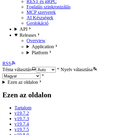
REST és gRPC
Foglalás szinkronizálás
MCP szerverek
AI Készségek
Geolokáció
API
Releases
Overview
Application
Platform
RSS
Téma választás
Nyelv választása
Ezen az oldalon
Ezen az oldalon
Tartalom
v19.7.2
v19.7.3
v19.7.4
v19.7.5
v19.8.0