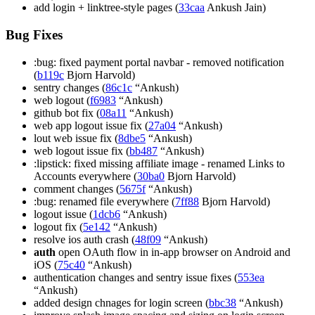
add login + linktree-style pages (
33caa
Ankush Jain)
Bug Fixes
:bug: fixed payment portal navbar - removed notification
(
b119c
Bjorn Harvold)
sentry changes (
86c1c
“Ankush)
web logout (
f6983
“Ankush)
github bot fix (
08a11
“Ankush)
web app logout issue fix (
27a04
“Ankush)
lout web issue fix (
8dbe5
“Ankush)
web logout issue fix (
bb487
“Ankush)
:lipstick: fixed missing affiliate image - renamed Links to
Accounts everywhere (
30ba0
Bjorn Harvold)
comment changes (
5675f
“Ankush)
:bug: renamed file everywhere (
7ff88
Bjorn Harvold)
logout issue (
1dcb6
“Ankush)
logout fix (
5e142
“Ankush)
resolve ios auth crash (
48f09
“Ankush)
auth
open OAuth flow in in-app browser on Android and
iOS (
75c40
“Ankush)
authentication changes and sentry issue fixes (
553ea
“Ankush)
added design chnages for login screen (
bbc38
“Ankush)