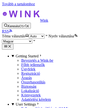
Tovább a tartalomhoz
Wink
Keresés
Ctrl
K
RSS
Téma választás
Nyelv választása
Getting Started
Bevezetés a Wink-be
Főbb jellemzők
Ügyfelek
Regisztráció
Árazás
Összehasonlítás
Biztonság
Lokalizáció
Környezetek
Adattörlési kérelem
User Settings