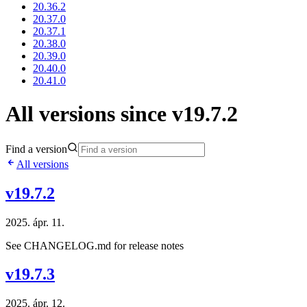
20.36.2
20.37.0
20.37.1
20.38.0
20.39.0
20.40.0
20.41.0
All versions since v19.7.2
Find a version
All versions
v19.7.2
2025. ápr. 11.
See CHANGELOG.md for release notes
v19.7.3
2025. ápr. 12.