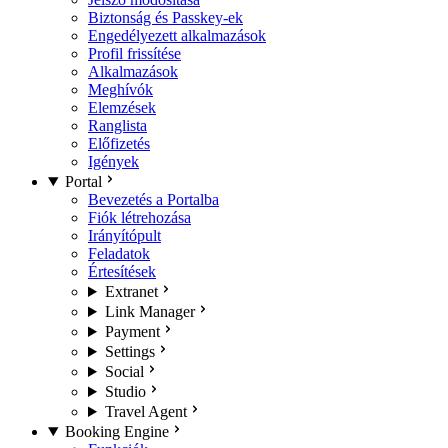
Biztonság és Passkey-ek
Engedélyezett alkalmazások
Profil frissítése
Alkalmazások
Meghívók
Elemzések
Ranglista
Előfizetés
Igények
Portal
Bevezetés a Portalba
Fiók létrehozása
Irányítópult
Feladatok
Értesítések
Extranet
Link Manager
Payment
Settings
Social
Studio
Travel Agent
Booking Engine