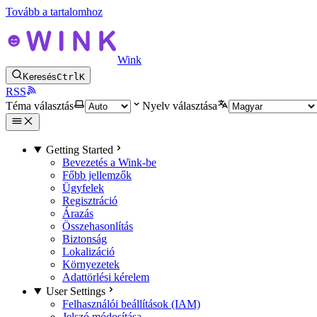
Tovább a tartalomhoz
Wink
Keresés
Ctrl
K
RSS
Téma választás
Nyelv választása
Getting Started
Bevezetés a Wink-be
Főbb jellemzők
Ügyfelek
Regisztráció
Árazás
Összehasonlítás
Biztonság
Lokalizáció
Környezetek
Adattörlési kérelem
User Settings
Felhasználói beállítások (IAM)
Jelszó módosítása