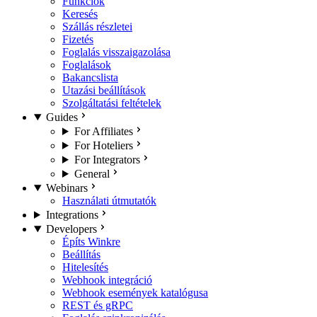
Funkciók
Keresés
Szállás részletei
Fizetés
Foglalás visszaigazolása
Foglalások
Bakancslista
Utazási beállítások
Szolgáltatási feltételek
Guides
For Affiliates
For Hoteliers
For Integrators
General
Webinars
Használati útmutatók
Integrations
Developers
Építs Winkre
Beállítás
Hitelesítés
Webhook integráció
Webhook események katalógusa
REST és gRPC