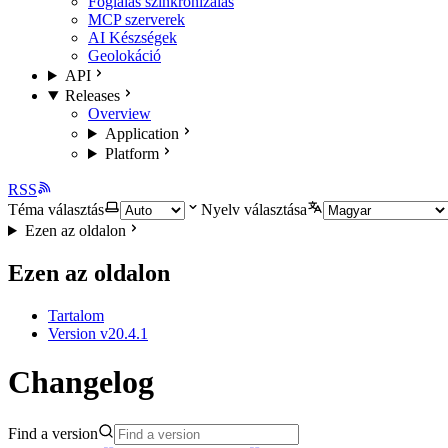
Foglalás szinkronizálás
MCP szerverek
AI Készségek
Geolokáció
API
Releases
Overview
Application
Platform
RSS
Téma választás
Nyelv választása
Ezen az oldalon
Ezen az oldalon
Tartalom
Version v20.4.1
Changelog
Find a version