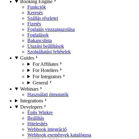
Booking Engine
Funkciók
Keresés
Szállás részletei
Fizetés
Foglalás visszaigazolása
Foglalások
Bakancslista
Utazási beállítások
Szolgáltatási feltételek
Guides
For Affiliates
For Hoteliers
For Integrators
General
Webinars
Használati útmutatók
Integrations
Developers
Építs Winkre
Beállítás
Hitelesítés
Webhook integráció
Webhook események katalógusa