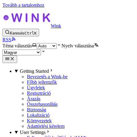
Tovább a tartalomhoz
Wink
Keresés
Ctrl
K
RSS
Téma választás
Nyelv választása
Getting Started
Bevezetés a Wink-be
Főbb jellemzők
Ügyfelek
Regisztráció
Árazás
Összehasonlítás
Biztonság
Lokalizáció
Környezetek
Adattörlési kérelem
User Settings