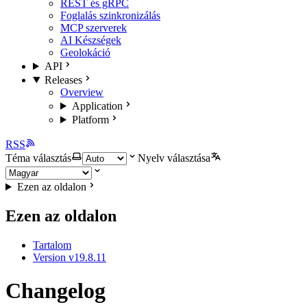
REST és gRPC
Foglalás szinkronizálás
MCP szerverek
AI Készségek
Geolokáció
API
Releases
Overview
Application
Platform
RSS
Téma választás
Nyelv választása
Ezen az oldalon
Ezen az oldalon
Tartalom
Version v19.8.11
Changelog