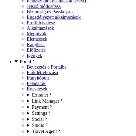
Felhasználói beállítások (IAM)
Jelszó módosítása
Biztonság és Passkey-ek
Engedélyezett alkalmazások
Profil frissítése
Alkalmazások
Meghívók
Elemzések
Ranglista
Előfizetés
Igények
Portal
Bevezetés a Portalba
Fiók létrehozása
Irányítópult
Feladatok
Értesítések
Extranet
Link Manager
Payment
Settings
Social
Studio
Travel Agent