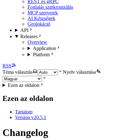
REST és gRPC
Foglalás szinkronizálás
MCP szerverek
AI Készségek
Geolokáció
API
Releases
Overview
Application
Platform
RSS
Téma választás
Nyelv választása
Ezen az oldalon
Ezen az oldalon
Tartalom
Version v20.5.1
Changelog