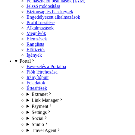
Felhasználói beállítások (IAM)
Jelszó módosítása
Biztonság és Passkey-ek
Engedélyezett alkalmazások
Profil frissítése
Alkalmazások
Meghívók
Elemzések
Ranglista
Előfizetés
Igények
Portal
Bevezetés a Portalba
Fiók létrehozása
Irányítópult
Feladatok
Értesítések
Extranet
Link Manager
Payment
Settings
Social
Studio
Travel Agent