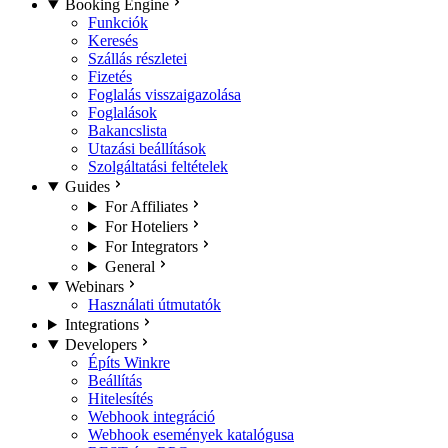
Booking Engine
Funkciók
Keresés
Szállás részletei
Fizetés
Foglalás visszaigazolása
Foglalások
Bakancslista
Utazási beállítások
Szolgáltatási feltételek
Guides
For Affiliates
For Hoteliers
For Integrators
General
Webinars
Használati útmutatók
Integrations
Developers
Építs Winkre
Beállítás
Hitelesítés
Webhook integráció
Webhook események katalógusa