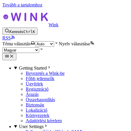
Tovább a tartalomhoz
Wink
Keresés
Ctrl
K
RSS
Téma választás
Nyelv választása
Getting Started
Bevezetés a Wink-be
Főbb jellemzők
Ügyfelek
Regisztráció
Árazás
Összehasonlítás
Biztonság
Lokalizáció
Környezetek
Adattörlési kérelem
User Settings