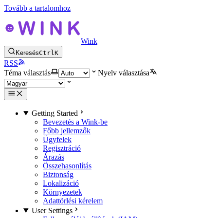
Tovább a tartalomhoz
Wink
Keresés
Ctrl
K
RSS
Téma választás
Nyelv választása
Getting Started
Bevezetés a Wink-be
Főbb jellemzők
Ügyfelek
Regisztráció
Árazás
Összehasonlítás
Biztonság
Lokalizáció
Környezetek
Adattörlési kérelem
User Settings