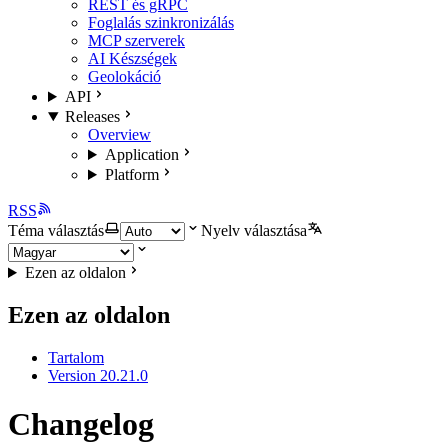
REST és gRPC
Foglalás szinkronizálás
MCP szerverek
AI Készségek
Geolokáció
API
Releases
Overview
Application
Platform
RSS
Téma választás
Nyelv választása
Ezen az oldalon
Ezen az oldalon
Tartalom
Version 20.21.0
Changelog