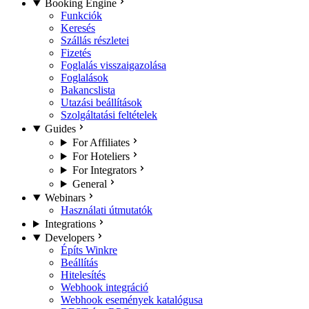
Booking Engine
Funkciók
Keresés
Szállás részletei
Fizetés
Foglalás visszaigazolása
Foglalások
Bakancslista
Utazási beállítások
Szolgáltatási feltételek
Guides
For Affiliates
For Hoteliers
For Integrators
General
Webinars
Használati útmutatók
Integrations
Developers
Építs Winkre
Beállítás
Hitelesítés
Webhook integráció
Webhook események katalógusa