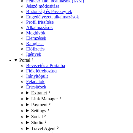
Felhasználói beállítások (IAM)
Jelszó módosítása
Biztonság és Passkey-ek
Engedélyezett alkalmazások
Profil frissítése
Alkalmazások
Meghívók
Elemzések
Ranglista
Előfizetés
Igények
Portal
Bevezetés a Portalba
Fiók létrehozása
Irányítópult
Feladatok
Értesítések
Extranet
Link Manager
Payment
Settings
Social
Studio
Travel Agent