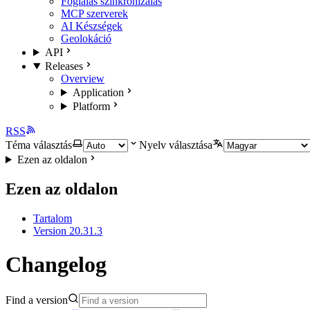
Foglalás szinkronizálás
MCP szerverek
AI Készségek
Geolokáció
API
Releases
Overview
Application
Platform
RSS
Téma választás
Nyelv választása
Ezen az oldalon
Ezen az oldalon
Tartalom
Version 20.31.3
Changelog
Find a version