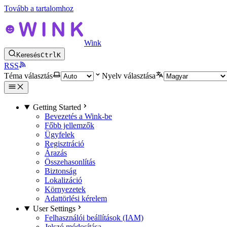
Tovább a tartalomhoz
Wink
Keresés
Ctrl
K
RSS
Téma választás
Nyelv választása
Getting Started
Bevezetés a Wink-be
Főbb jellemzők
Ügyfelek
Regisztráció
Árazás
Összehasonlítás
Biztonság
Lokalizáció
Környezetek
Adattörlési kérelem
User Settings
Felhasználói beállítások (IAM)
Jelszó módosítása