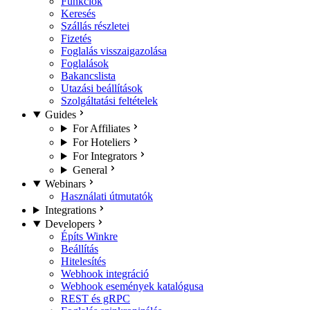
Funkciók
Keresés
Szállás részletei
Fizetés
Foglalás visszaigazolása
Foglalások
Bakancslista
Utazási beállítások
Szolgáltatási feltételek
Guides
For Affiliates
For Hoteliers
For Integrators
General
Webinars
Használati útmutatók
Integrations
Developers
Építs Winkre
Beállítás
Hitelesítés
Webhook integráció
Webhook események katalógusa
REST és gRPC