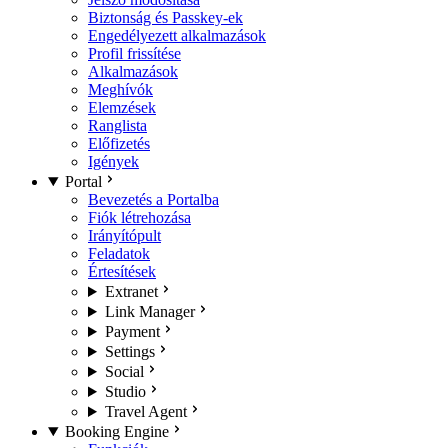
Biztonság és Passkey-ek
Engedélyezett alkalmazások
Profil frissítése
Alkalmazások
Meghívók
Elemzések
Ranglista
Előfizetés
Igények
Portal
Bevezetés a Portalba
Fiók létrehozása
Irányítópult
Feladatok
Értesítések
Extranet
Link Manager
Payment
Settings
Social
Studio
Travel Agent
Booking Engine