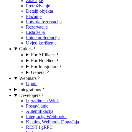
Značajke
Pretraživanje
Detalji objekta
Plaćanje
Potvrda rezervacije
Rezervacije
Lista želja
Putne preferencije
Uvjeti korištenja
Guides
For Affiliates
For Hoteliers
For Integrators
General
Webinars
Upute
Integrations
Developers
Izgradite na Wink
Postavljanje
Autentifikacija
Integracija Webhooka
Katalog Webhook Događaja
REST i gRPC