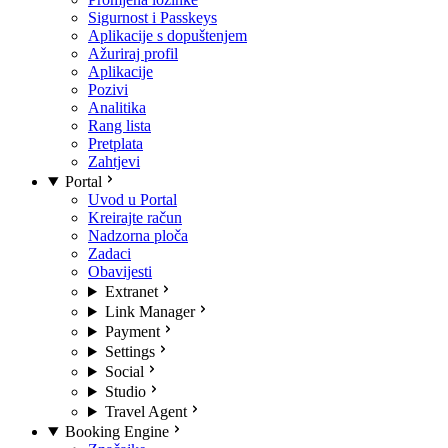
Sigurnost i Passkeys
Aplikacije s dopuštenjem
Ažuriraj profil
Aplikacije
Pozivi
Analitika
Rang lista
Pretplata
Zahtjevi
Portal
Uvod u Portal
Kreirajte račun
Nadzorna ploča
Zadaci
Obavijesti
Extranet
Link Manager
Payment
Settings
Social
Studio
Travel Agent
Booking Engine