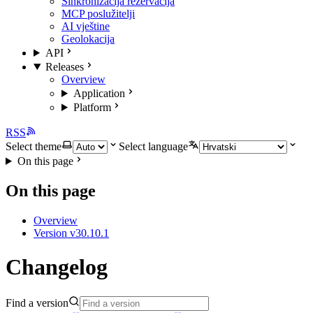
Sinkronizacija rezervacija
MCP poslužitelji
AI vještine
Geolokacija
API
Releases
Overview
Application
Platform
RSS
Select theme
Select language
On this page
On this page
Overview
Version v30.10.1
Changelog
Find a version