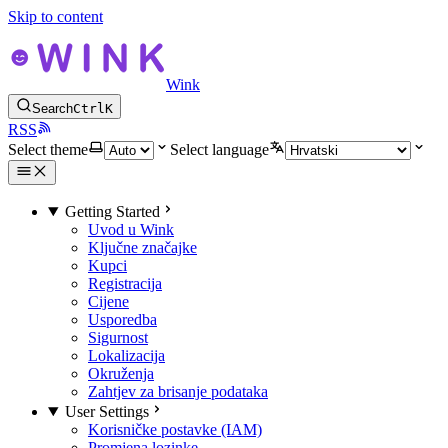
Skip to content
Wink
Search
Ctrl
K
RSS
Select theme
Select language
Getting Started
Uvod u Wink
Ključne značajke
Kupci
Registracija
Cijene
Usporedba
Sigurnost
Lokalizacija
Okruženja
Zahtjev za brisanje podataka
User Settings
Korisničke postavke (IAM)
Promjena lozinke