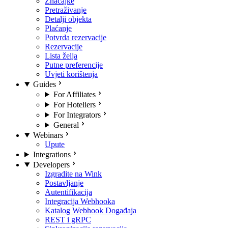
Značajke
Pretraživanje
Detalji objekta
Plaćanje
Potvrda rezervacije
Rezervacije
Lista želja
Putne preferencije
Uvjeti korištenja
Guides
For Affiliates
For Hoteliers
For Integrators
General
Webinars
Upute
Integrations
Developers
Izgradite na Wink
Postavljanje
Autentifikacija
Integracija Webhooka
Katalog Webhook Događaja
REST i gRPC