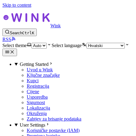
Skip to content
Wink
Search
Ctrl
K
RSS
Select theme
Select language
Getting Started
Uvod u Wink
Ključne značajke
Kupci
Registracija
Cijene
Usporedba
Sigurnost
Lokalizacija
Okruženja
Zahtjev za brisanje podataka
User Settings
Korisničke postavke (IAM)
Promjena lozinke