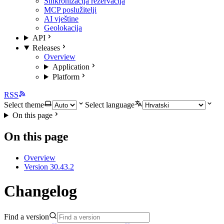
Sinkronizacija rezervacija
MCP poslužitelji
AI vještine
Geolokacija
API
Releases
Overview
Application
Platform
RSS
Select theme
Select language
On this page
On this page
Overview
Version 30.43.2
Changelog
Find a version