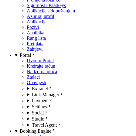
Sigurnost i Passkeys
Aplikacije s dopuštenjem
Ažuriraj profil
Aplikacije
Pozivi
Analitika
Rang lista
Pretplata
Zahtjevi
Portal
Uvod u Portal
Kreirajte račun
Nadzorna ploča
Zadaci
Obavijesti
Extranet
Link Manager
Payment
Settings
Social
Studio
Travel Agent
Booking Engine