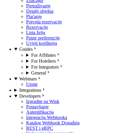
Značajke
Pretraživanje
Detalji objekta
Plaćanje
Potvrda rezervacije
Rezervacije
Lista želja
Putne preferencije
Uvjeti korištenja
Guides
For Affiliates
For Hoteliers
For Integrators
General
Webinars
Upute
Integrations
Developers
Izgradite na Wink
Postavljanje
Autentifikacija
Integracija Webhooka
Katalog Webhook Događaja
REST i gRPC