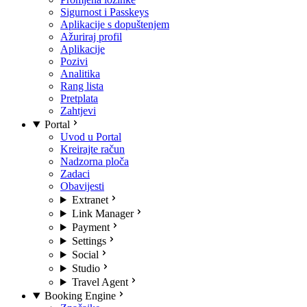
Sigurnost i Passkeys
Aplikacije s dopuštenjem
Ažuriraj profil
Aplikacije
Pozivi
Analitika
Rang lista
Pretplata
Zahtjevi
Portal
Uvod u Portal
Kreirajte račun
Nadzorna ploča
Zadaci
Obavijesti
Extranet
Link Manager
Payment
Settings
Social
Studio
Travel Agent
Booking Engine