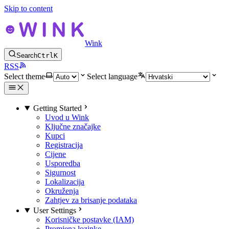
Skip to content
Wink
Search
Ctrl
K
RSS
Select theme
Select language
Getting Started
Uvod u Wink
Ključne značajke
Kupci
Registracija
Cijene
Usporedba
Sigurnost
Lokalizacija
Okruženja
Zahtjev za brisanje podataka
User Settings
Korisničke postavke (IAM)
Promjena lozinke