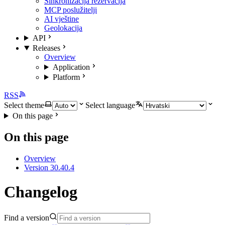
Sinkronizacija rezervacija
MCP poslužitelji
AI vještine
Geolokacija
API
Releases
Overview
Application
Platform
RSS
Select theme
Select language
On this page
On this page
Overview
Version 30.40.4
Changelog
Find a version