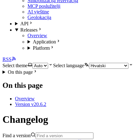
Sinkronizacija rezervacija
MCP poslužitelji
AI vještine
Geolokacija
API
Releases
Overview
Application
Platform
RSS
Select theme
Select language
On this page
On this page
Overview
Version v20.6.2
Changelog
Find a version