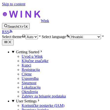
Skip to content
Wink
Search
Ctrl
K
RSS
Select theme
Select language
Getting Started
Uvod u Wink
Ključne značajke
Kupci
Registracija
Cijene
Usporedba
Sigurnost
Lokalizacija
Okruženja
Zahtjev za brisanje podataka
User Settings
Korisničke postavke (IAM)
Promjena lozinke