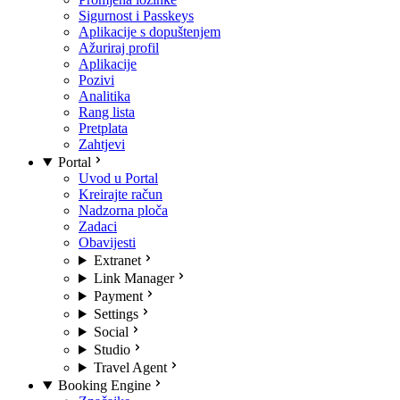
Sigurnost i Passkeys
Aplikacije s dopuštenjem
Ažuriraj profil
Aplikacije
Pozivi
Analitika
Rang lista
Pretplata
Zahtjevi
Portal
Uvod u Portal
Kreirajte račun
Nadzorna ploča
Zadaci
Obavijesti
Extranet
Link Manager
Payment
Settings
Social
Studio
Travel Agent
Booking Engine