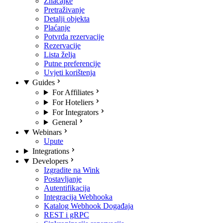
Značajke
Pretraživanje
Detalji objekta
Plaćanje
Potvrda rezervacije
Rezervacije
Lista želja
Putne preferencije
Uvjeti korištenja
Guides
For Affiliates
For Hoteliers
For Integrators
General
Webinars
Upute
Integrations
Developers
Izgradite na Wink
Postavljanje
Autentifikacija
Integracija Webhooka
Katalog Webhook Događaja
REST i gRPC