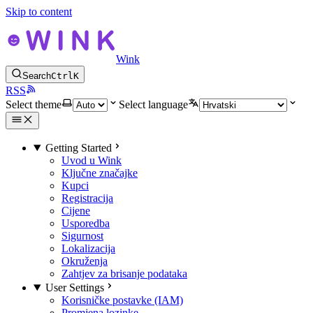
Skip to content
Wink
Search
Ctrl
K
RSS
Select theme
Select language
Getting Started
Uvod u Wink
Ključne značajke
Kupci
Registracija
Cijene
Usporedba
Sigurnost
Lokalizacija
Okruženja
Zahtjev za brisanje podataka
User Settings
Korisničke postavke (IAM)
Promjena lozinke