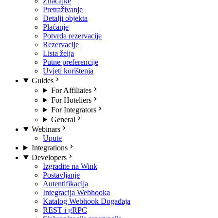
Značajke
Pretraživanje
Detalji objekta
Plaćanje
Potvrda rezervacije
Rezervacije
Lista želja
Putne preferencije
Uvjeti korištenja
Guides
For Affiliates
For Hoteliers
For Integrators
General
Webinars
Upute
Integrations
Developers
Izgradite na Wink
Postavljanje
Autentifikacija
Integracija Webhooka
Katalog Webhook Događaja
REST i gRPC