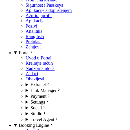
Sigurnost i Passkeys
Aplikacije s dopuštenjem
Ažuriraj profil
Aplikacije
Pozivi
Analitika
Rang lista
Pretplata
Zahtjevi
Portal
Uvod u Portal
Kreirajte račun
Nadzorna ploča
Zadaci
Obavijesti
Extranet
Link Manager
Payment
Settings
Social
Studio
Travel Agent
Booking Engine