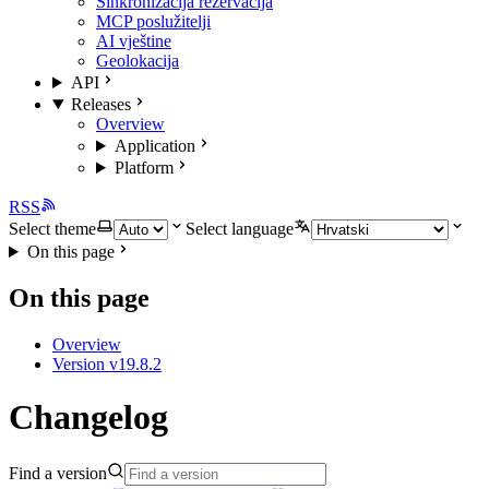
Sinkronizacija rezervacija
MCP poslužitelji
AI vještine
Geolokacija
API
Releases
Overview
Application
Platform
RSS
Select theme
Select language
On this page
On this page
Overview
Version v19.8.2
Changelog
Find a version