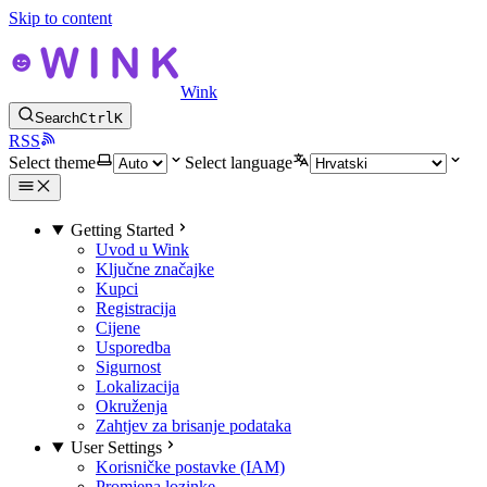
Skip to content
Wink
Search
Ctrl
K
RSS
Select theme
Select language
Getting Started
Uvod u Wink
Ključne značajke
Kupci
Registracija
Cijene
Usporedba
Sigurnost
Lokalizacija
Okruženja
Zahtjev za brisanje podataka
User Settings
Korisničke postavke (IAM)
Promjena lozinke