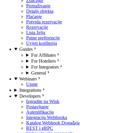
Značajke
Pretraživanje
Detalji objekta
Plaćanje
Potvrda rezervacije
Rezervacije
Lista želja
Putne preferencije
Uvjeti korištenja
Guides
For Affiliates
For Hoteliers
For Integrators
General
Webinars
Upute
Integrations
Developers
Izgradite na Wink
Postavljanje
Autentifikacija
Integracija Webhooka
Katalog Webhook Događaja
REST i gRPC