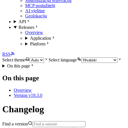
Sinkronizacija rezervacija
MCP poslužitelji
AI vještine
Geolokacija
API
Releases
Overview
Application
Platform
RSS
Select theme
Select language
On this page
On this page
Overview
Version v19.3.0
Changelog
Find a version