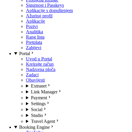
Sigurnost i Passkeys
Aplikacije s dopuštenjem
Ažuriraj profil
Aplikacije
Pozivi
Analitika
Rang lista
Pretplata
Zahtjevi
Portal
Uvod u Portal
Kreirajte račun
Nadzorna ploča
Zadaci
Obavijesti
Extranet
Link Manager
Payment
Settings
Social
Studio
Travel Agent
Booking Engine