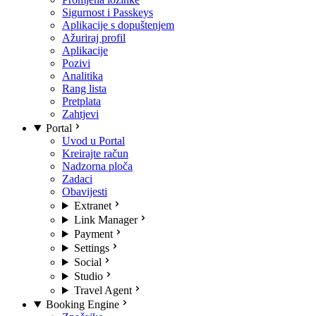
Sigurnost i Passkeys
Aplikacije s dopuštenjem
Ažuriraj profil
Aplikacije
Pozivi
Analitika
Rang lista
Pretplata
Zahtjevi
Portal
Uvod u Portal
Kreirajte račun
Nadzorna ploča
Zadaci
Obavijesti
Extranet
Link Manager
Payment
Settings
Social
Studio
Travel Agent
Booking Engine