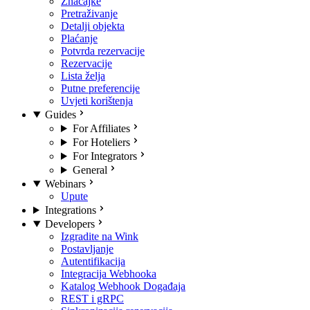
Značajke
Pretraživanje
Detalji objekta
Plaćanje
Potvrda rezervacije
Rezervacije
Lista želja
Putne preferencije
Uvjeti korištenja
Guides
For Affiliates
For Hoteliers
For Integrators
General
Webinars
Upute
Integrations
Developers
Izgradite na Wink
Postavljanje
Autentifikacija
Integracija Webhooka
Katalog Webhook Događaja
REST i gRPC