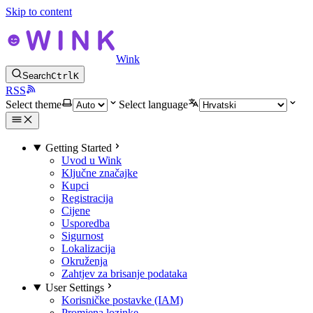
Skip to content
Wink
Search
Ctrl
K
RSS
Select theme
Select language
Getting Started
Uvod u Wink
Ključne značajke
Kupci
Registracija
Cijene
Usporedba
Sigurnost
Lokalizacija
Okruženja
Zahtjev za brisanje podataka
User Settings
Korisničke postavke (IAM)
Promjena lozinke