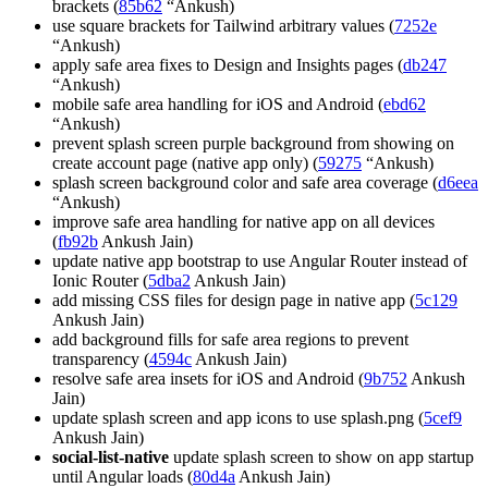
brackets (
85b62
“Ankush)
use square brackets for Tailwind arbitrary values (
7252e
“Ankush)
apply safe area fixes to Design and Insights pages (
db247
“Ankush)
mobile safe area handling for iOS and Android (
ebd62
“Ankush)
prevent splash screen purple background from showing on
create account page (native app only) (
59275
“Ankush)
splash screen background color and safe area coverage (
d6eea
“Ankush)
improve safe area handling for native app on all devices
(
fb92b
Ankush Jain)
update native app bootstrap to use Angular Router instead of
Ionic Router (
5dba2
Ankush Jain)
add missing CSS files for design page in native app (
5c129
Ankush Jain)
add background fills for safe area regions to prevent
transparency (
4594c
Ankush Jain)
resolve safe area insets for iOS and Android (
9b752
Ankush
Jain)
update splash screen and app icons to use splash.png (
5cef9
Ankush Jain)
social-list-native
update splash screen to show on app startup
until Angular loads (
80d4a
Ankush Jain)