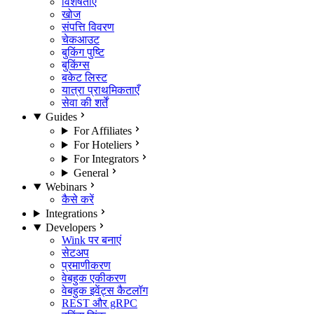
विशेषताएँ
खोज
संपत्ति विवरण
चेकआउट
बुकिंग पुष्टि
बुकिंग्स
बकेट लिस्ट
यात्रा प्राथमिकताएँ
सेवा की शर्तें
Guides
For Affiliates
For Hoteliers
For Integrators
General
Webinars
कैसे करें
Integrations
Developers
Wink पर बनाएं
सेटअप
प्रमाणीकरण
वेबहुक एकीकरण
वेबहुक इवेंट्स कैटलॉग
REST और gRPC