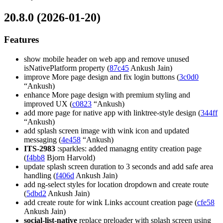
20.8.0 (2026-01-20)
Features
show mobile header on web app and remove unused
isNativePlatform property (
87c45
Ankush Jain)
improve More page design and fix login buttons (
3c0d0
“Ankush)
enhance More page design with premium styling and
improved UX (
c0823
“Ankush)
add more page for native app with linktree-style design (
344ff
“Ankush)
add splash screen image with wink icon and updated
messaging (
4e458
“Ankush)
ITS-2983
:sparkles: added managng entity creation page
(
f4bb8
Bjorn Harvold)
update splash screen duration to 3 seconds and add safe area
handling (
f406d
Ankush Jain)
add ng-select styles for location dropdown and create route
(
5dbd2
Ankush Jain)
add create route for wink Links account creation page (
cfe58
Ankush Jain)
social-list-native
replace preloader with splash screen using