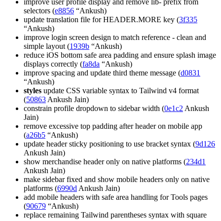
improve user profile display and remove lib- prefix from
selectors (
e8856
“Ankush)
update translation file for HEADER.MORE key (
3f335
“Ankush)
improve login screen design to match reference - clean and
simple layout (
1939b
“Ankush)
reduce iOS bottom safe area padding and ensure splash image
displays correctly (
fa8da
“Ankush)
improve spacing and update third theme message (
d0831
“Ankush)
styles
update CSS variable syntax to Tailwind v4 format
(
50863
Ankush Jain)
constrain profile dropdown to sidebar width (
0e1c2
Ankush
Jain)
remove excessive top padding after header on mobile app
(
a26b5
“Ankush)
update header sticky positioning to use bracket syntax (
9d126
Ankush Jain)
show merchandise header only on native platforms (
234d1
Ankush Jain)
make sidebar fixed and show mobile headers only on native
platforms (
6990d
Ankush Jain)
add mobile headers with safe area handling for Tools pages
(
90679
“Ankush)
replace remaining Tailwind parentheses syntax with square