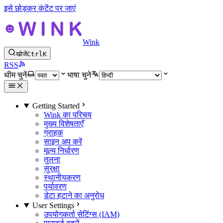
इसे छोड़कर कंटेंट पर जाएं
Wink
खोजें
Ctrl
K
RSS
थीम चुनें
भाषा चुने
Getting Started
Wink का परिचय
मुख्य विशेषताएँ
ग्राहक
साइन अप करें
मूल्य निर्धारण
तुलना
सुरक्षा
स्थानीयकरण
पर्यावरण
डेटा हटाने का अनुरोध
User Settings
उपयोगकर्ता सेटिंग्स (IAM)