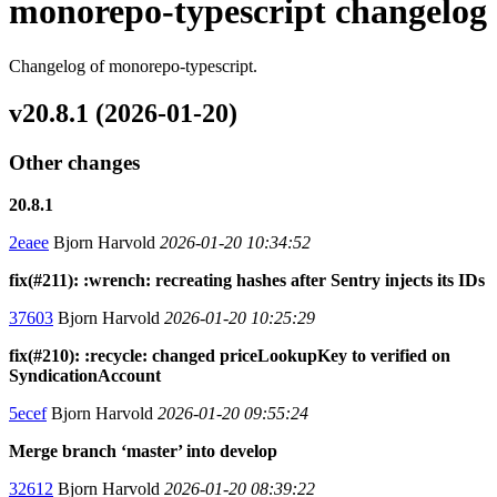
monorepo-typescript changelog
Changelog of monorepo-typescript.
v20.8.1 (2026-01-20)
Other changes
20.8.1
2eaee
Bjorn Harvold
2026-01-20 10:34:52
fix(#211): :wrench: recreating hashes after Sentry injects its IDs
37603
Bjorn Harvold
2026-01-20 10:25:29
fix(#210): :recycle: changed priceLookupKey to verified on
SyndicationAccount
5ecef
Bjorn Harvold
2026-01-20 09:55:24
Merge branch ‘master’ into develop
32612
Bjorn Harvold
2026-01-20 08:39:22