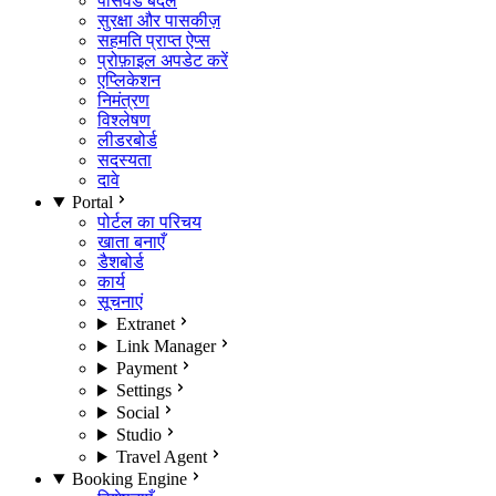
पासवर्ड बदलें
सुरक्षा और पासकीज़
सहमति प्राप्त ऐप्स
प्रोफ़ाइल अपडेट करें
एप्लिकेशन
निमंत्रण
विश्लेषण
लीडरबोर्ड
सदस्यता
दावे
Portal
पोर्टल का परिचय
खाता बनाएँ
डैशबोर्ड
कार्य
सूचनाएं
Extranet
Link Manager
Payment
Settings
Social
Studio
Travel Agent
Booking Engine