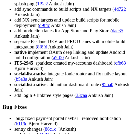
splash.png (
1f9e2
Ankush Jain)
add sync commands to build scripts and NX targets (
4d722
Ankush Jain)
add NX sync targets and update build scripts for mobile
deployment (
d9f4c
Ankush Jain)
add production lanes for App Store and Play Store (
dac35
Ankush Jain)
separate Fastlane DEV and PROD lanes with mobile build
integration (
8f8fd
Ankush Jain)
native
implement OAuth deep linking and update Android
build configuration (
a5f00
Ankush Jain)
ITS-2945
:sparkles: created my-accounts dashboard (
cfb63
Bjorn Harvold)
social-list-native
integrate Ionic router and fix native layout
(
b5a3a
Ankush Jain)
social-list-native
add author dashboard route (
855a0
Ankush
Jain)
add login + linktree-style pages (
33caa
Ankush Jain)
Bug Fixes
:bug: fixed payment portal navbar - removed notification
(
b119c
Bjorn Harvold)
sentry changes (
86c1c
“Ankush)