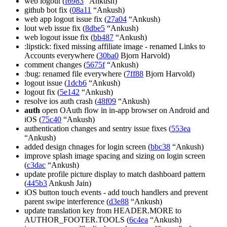
web logout (
f6983
“Ankush)
github bot fix (
08a11
“Ankush)
web app logout issue fix (
27a04
“Ankush)
lout web issue fix (
8dbe5
“Ankush)
web logout issue fix (
bb487
“Ankush)
:lipstick: fixed missing affiliate image - renamed Links to
Accounts everywhere (
30ba0
Bjorn Harvold)
comment changes (
5675f
“Ankush)
:bug: renamed file everywhere (
7ff88
Bjorn Harvold)
logout issue (
1dcb6
“Ankush)
logout fix (
5e142
“Ankush)
resolve ios auth crash (
48f09
“Ankush)
auth
open OAuth flow in in-app browser on Android and
iOS (
75c40
“Ankush)
authentication changes and sentry issue fixes (
553ea
“Ankush)
added design chnages for login screen (
bbc38
“Ankush)
improve splash image spacing and sizing on login screen
(
c3dac
“Ankush)
update profile picture display to match dashboard pattern
(
445b3
Ankush Jain)
iOS button touch events - add touch handlers and prevent
parent swipe interference (
d3e88
“Ankush)
update translation key from HEADER.MORE to
AUTHOR_FOOTER.TOOLS (
6c4ea
“Ankush)