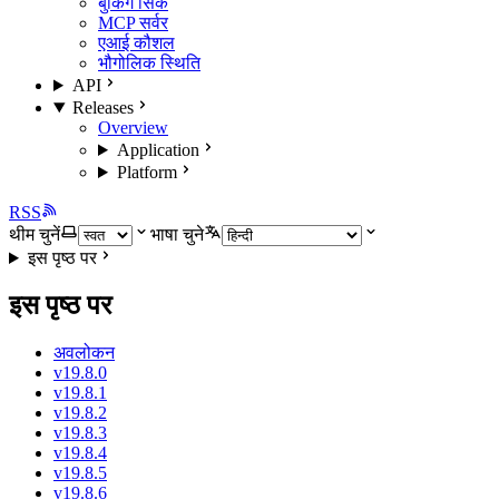
बुकिंग सिंक
MCP सर्वर
एआई कौशल
भौगोलिक स्थिति
API
Releases
Overview
Application
Platform
RSS
थीम चुनें
भाषा चुने
इस पृष्ठ पर
इस पृष्ठ पर
अवलोकन
v19.8.0
v19.8.1
v19.8.2
v19.8.3
v19.8.4
v19.8.5
v19.8.6