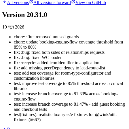
All versions
All versions forward
View on GitHub
Version 20.31.0
19 जून 2026
chore: :fire: removed unused guards
chore: update booking-engine-flow coverage threshold from
85% to 80%
fix: :bug: fixed both sides of relationships requests
fix: :bug: fixed WC loader
fix: :recycle: added iconIdentifier to application
fix: add missing peerDependency to lead-route-list
test: add test coverage for room-type-configurator and
customization libraries
test: improve test coverage to 85% threshold across 5 critical
libraries
test: increase branch coverage to 81.33% across booking-
engine-flow
test: increase branch coverage to 81.47% - add guest booking
and checkout tests
test(fixtures): realistic luxury e2e fixtures for @wink/util-
fixtures (#667)