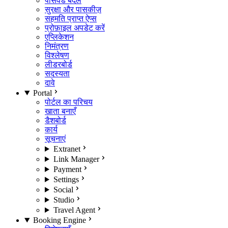
पासवर्ड बदलें
सुरक्षा और पासकीज़
सहमति प्राप्त ऐप्स
प्रोफ़ाइल अपडेट करें
एप्लिकेशन
निमंत्रण
विश्लेषण
लीडरबोर्ड
सदस्यता
दावे
Portal
पोर्टल का परिचय
खाता बनाएँ
डैशबोर्ड
कार्य
सूचनाएं
Extranet
Link Manager
Payment
Settings
Social
Studio
Travel Agent
Booking Engine