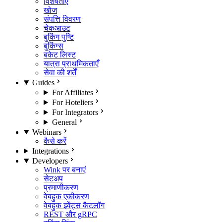
विशेषताएँ
खोज
संपत्ति विवरण
चेकआउट
बुकिंग पुष्टि
बुकिंग्स
बकेट लिस्ट
यात्रा प्राथमिकताएँ
सेवा की शर्तें
Guides
For Affiliates
For Hoteliers
For Integrators
General
Webinars
कैसे करें
Integrations
Developers
Wink पर बनाएं
सेटअप
प्रमाणीकरण
वेबहुक एकीकरण
वेबहुक इवेंट्स कैटलॉग
REST और gRPC