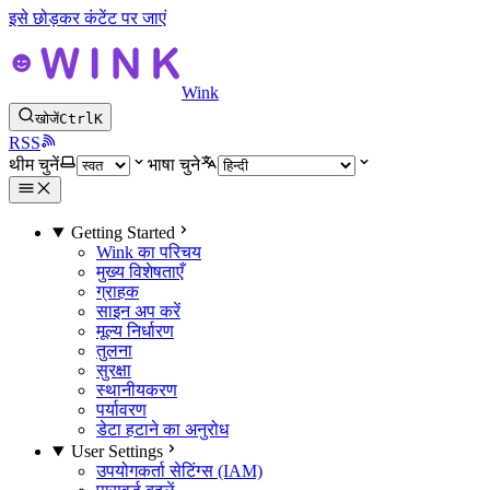
इसे छोड़कर कंटेंट पर जाएं
Wink
खोजें
Ctrl
K
RSS
थीम चुनें
भाषा चुने
Getting Started
Wink का परिचय
मुख्य विशेषताएँ
ग्राहक
साइन अप करें
मूल्य निर्धारण
तुलना
सुरक्षा
स्थानीयकरण
पर्यावरण
डेटा हटाने का अनुरोध
User Settings
उपयोगकर्ता सेटिंग्स (IAM)