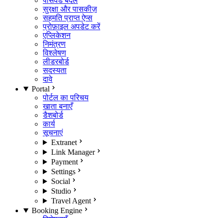
पासवर्ड बदलें
सुरक्षा और पासकीज़
सहमति प्राप्त ऐप्स
प्रोफ़ाइल अपडेट करें
एप्लिकेशन
निमंत्रण
विश्लेषण
लीडरबोर्ड
सदस्यता
दावे
Portal
पोर्टल का परिचय
खाता बनाएँ
डैशबोर्ड
कार्य
सूचनाएं
Extranet
Link Manager
Payment
Settings
Social
Studio
Travel Agent
Booking Engine