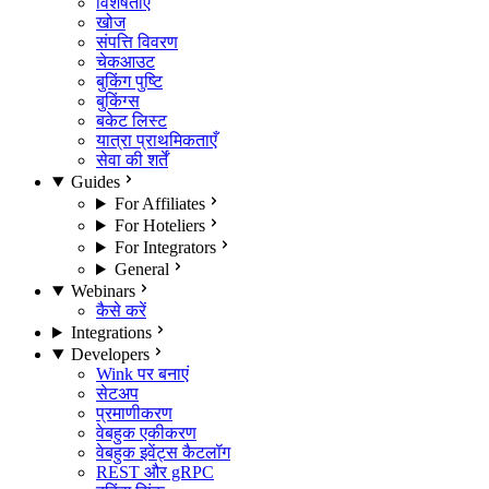
विशेषताएँ
खोज
संपत्ति विवरण
चेकआउट
बुकिंग पुष्टि
बुकिंग्स
बकेट लिस्ट
यात्रा प्राथमिकताएँ
सेवा की शर्तें
Guides
For Affiliates
For Hoteliers
For Integrators
General
Webinars
कैसे करें
Integrations
Developers
Wink पर बनाएं
सेटअप
प्रमाणीकरण
वेबहुक एकीकरण
वेबहुक इवेंट्स कैटलॉग
REST और gRPC