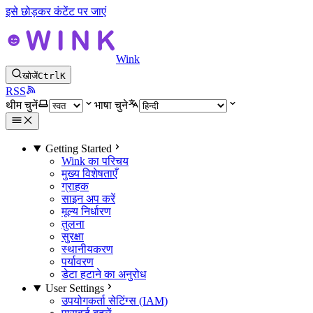
इसे छोड़कर कंटेंट पर जाएं
Wink
खोजें
Ctrl
K
RSS
थीम चुनें
भाषा चुने
Getting Started
Wink का परिचय
मुख्य विशेषताएँ
ग्राहक
साइन अप करें
मूल्य निर्धारण
तुलना
सुरक्षा
स्थानीयकरण
पर्यावरण
डेटा हटाने का अनुरोध
User Settings
उपयोगकर्ता सेटिंग्स (IAM)