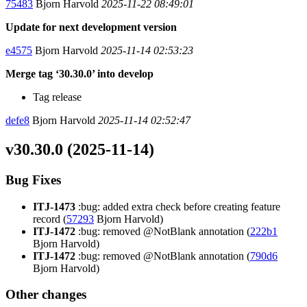
75483
Bjorn Harvold
2025-11-22 08:49:01
Update for next development version
e4575
Bjorn Harvold
2025-11-14 02:53:23
Merge tag ‘30.30.0’ into develop
Tag release
defe8
Bjorn Harvold
2025-11-14 02:52:47
v30.30.0 (2025-11-14)
Bug Fixes
ITJ-1473
:bug: added extra check before creating feature
record (
57293
Bjorn Harvold)
ITJ-1472
:bug: removed @NotBlank annotation (
222b1
Bjorn Harvold)
ITJ-1472
:bug: removed @NotBlank annotation (
790d6
Bjorn Harvold)
Other changes