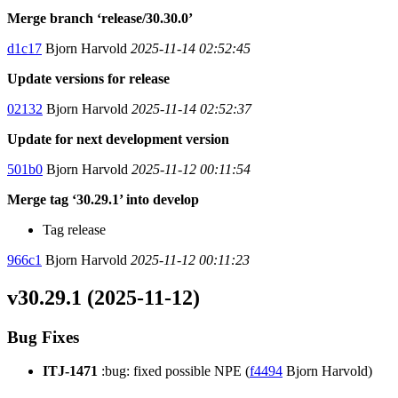
Merge branch ‘release/30.30.0’
d1c17
Bjorn Harvold
2025-11-14 02:52:45
Update versions for release
02132
Bjorn Harvold
2025-11-14 02:52:37
Update for next development version
501b0
Bjorn Harvold
2025-11-12 00:11:54
Merge tag ‘30.29.1’ into develop
Tag release
966c1
Bjorn Harvold
2025-11-12 00:11:23
v30.29.1 (2025-11-12)
Bug Fixes
ITJ-1471
:bug: fixed possible NPE (
f4494
Bjorn Harvold)