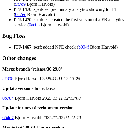
(
5f7d9
Bjorn Harvold)
ITJ-1470
:sparkles: preliminary analytics showing for FB
(
0d7ec
Bjorn Harvold)
ITJ-1470
:sparkles: created the first version of a FB analytics
service (
0ae0b
Bjorn Harvold)
Bug Fixes
ITJ-1467
:perf: added NPE check (
b094f
Bjorn Harvold)
Other changes
Merge branch ‘release/30.29.0’
c7898
Bjorn Harvold
2025-11-11 12:13:25
Update versions for release
0b784
Bjorn Harvold
2025-11-11 12:13:08
Update for next development version
654d7
Bjorn Harvold
2025-11-07 04:22:49
Merge tag ‘30.28.1’ into develop