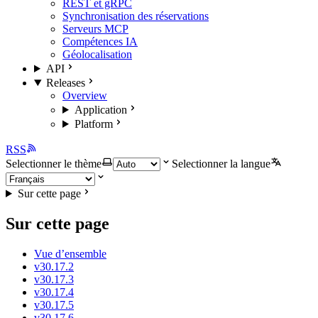
REST et gRPC
Synchronisation des réservations
Serveurs MCP
Compétences IA
Géolocalisation
API
Releases
Overview
Application
Platform
RSS
Selectionner le thème
Selectionner la langue
Sur cette page
Sur cette page
Vue d’ensemble
v30.17.2
v30.17.3
v30.17.4
v30.17.5
v30.17.6