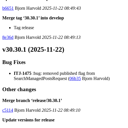
b6651
Bjorn Harvold
2025-11-22 08:49:43
Merge tag ‘30.30.1’ into develop
Tag release
8e36d
Bjorn Harvold
2025-11-22 08:49:13
v30.30.1 (2025-11-22)
Bug Fixes
ITJ-1475
:bug: removed published flag from
SearchManagedPostsRequest (
06b35
Bjorn Harvold)
Other changes
Merge branch ‘release/30.30.1’
c5114
Bjorn Harvold
2025-11-22 08:49:10
Update versions for release