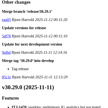
Other changes
Merge branch ‘release/30.29.1’
eaa05
Bjorn Harvold
2025-11-12 00:11:20
Update versions for release
5df78
Bjorn Harvold
2025-11-12 00:11:10
Update for next development version
9afbd
Bjorn Harvold
2025-11-11 12:14:16
Merge tag ‘30.29.0’ into develop
Tag release
85c1e
Bjorn Harvold
2025-11-11 12:13:29
v30.29.0 (2025-11-11)
Features
ITJ-1470
:sparkles: preliminary IG analytics but not tested