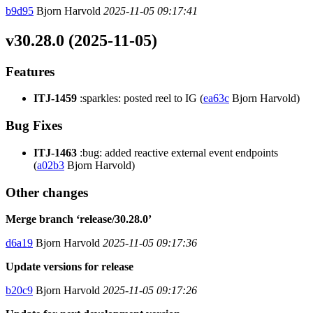
b9d95
Bjorn Harvold
2025-11-05 09:17:41
v30.28.0 (2025-11-05)
Features
ITJ-1459
:sparkles: posted reel to IG (
ea63c
Bjorn Harvold)
Bug Fixes
ITJ-1463
:bug: added reactive external event endpoints
(
a02b3
Bjorn Harvold)
Other changes
Merge branch ‘release/30.28.0’
d6a19
Bjorn Harvold
2025-11-05 09:17:36
Update versions for release
b20c9
Bjorn Harvold
2025-11-05 09:17:26