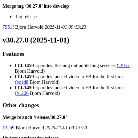
Merge tag ‘30.27.0’ into develop
Tag release
7951f
Bjorn Harvold
2025-11-01 09:13:23
v30.27.0 (2025-11-01)
Features
ITJ-1459
:sparkles: fleshing out publishing services (
f3957
Bjorn Harvold)
ITJ-1459
:sparkles: posted video to FB for the first time
(
bc1d8
Bjorn Harvold)
ITJ-1459
:sparkles: posted video to FB for the first time
(
b1206
Bjorn Harvold)
Other changes
Merge branch ‘release/30.27.0’
12cb9
Bjorn Harvold
2025-11-01 09:13:20