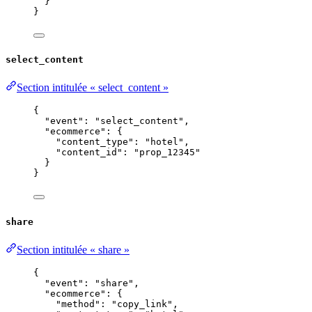
}
}
select_content
Section intitulée « select_content »
{
"event"
: 
"
select_content
"
,
"ecommerce"
: {
"content_type"
: 
"
hotel
"
,
"content_id"
: 
"
prop_12345
"
}
}
share
Section intitulée « share »
{
"event"
: 
"
share
"
,
"ecommerce"
: {
"method"
: 
"
copy_link
"
,