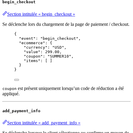
begin_checkout
Section intitulée « begin_checkout »
Se déclenche lors du chargement de la page de paiement / checkout.
{
"event"
: 
"
begin_checkout
"
,
"ecommerce"
: {
"currency"
: 
"
USD
"
,
"value"
: 
299.00
,
"coupon"
: 
"
SUMMER10
"
,
"items"
: [ ]
}
}
est présent uniquement lorsqu’un code de réduction a été
coupon
appliqué.
add_payment_info
Section intitulée « add_payment_info »
Se déclenche lorsque le client sélectionne ou confirme un moyen de