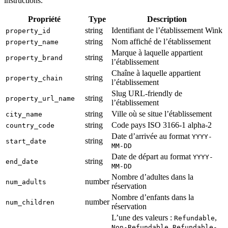
instructions.
Propriété
Type
Description
string
Identifiant de l’établissement Wink
property_id
string
Nom affiché de l’établissement
property_name
Marque à laquelle appartient
string
property_brand
l’établissement
Chaîne à laquelle appartient
string
property_chain
l’établissement
Slug URL-friendly de
string
property_url_name
l’établissement
string
Ville où se situe l’établissement
city_name
string
Code pays ISO 3166-1 alpha-2
country_code
Date d’arrivée au format
YYYY-
string
start_date
MM-DD
Date de départ au format
YYYY-
string
end_date
MM-DD
Nombre d’adultes dans la
number
num_adults
réservation
Nombre d’enfants dans la
number
num_children
réservation
L’une des valeurs :
,
Refundable
,
Non-Refundable
Refundable-