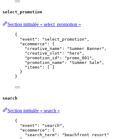
select_promotion
Section intitulée « select_promotion »
{
"event"
: 
"
select_promotion
"
,
"ecommerce"
: {
"creative_name"
: 
"
Summer Banner
"
,
"creative_slot"
: 
"
hero
"
,
"promotion_id"
: 
"
promo_001
"
,
"promotion_name"
: 
"
Summer Sale
"
,
"items"
: [ ]
}
}
search
Section intitulée « search »
{
"event"
: 
"
search
"
,
"ecommerce"
: {
"search_term"
: 
"
beachfront resort
"