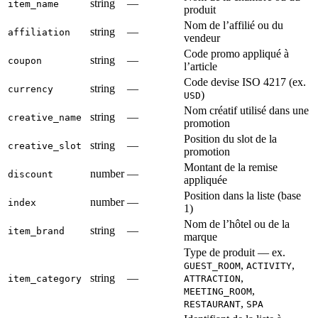
string
—
item_name
produit
Nom de l’affilié ou du
string
—
affiliation
vendeur
Code promo appliqué à
string
—
coupon
l’article
Code devise ISO 4217 (ex.
string
—
currency
)
USD
Nom créatif utilisé dans une
string
—
creative_name
promotion
Position du slot de la
string
—
creative_slot
promotion
Montant de la remise
number
—
discount
appliquée
Position dans la liste (base
number
—
index
1)
Nom de l’hôtel ou de la
string
—
item_brand
marque
Type de produit — ex.
,
,
GUEST_ROOM
ACTIVITY
string
—
,
item_category
ATTRACTION
,
MEETING_ROOM
,
RESTAURANT
SPA