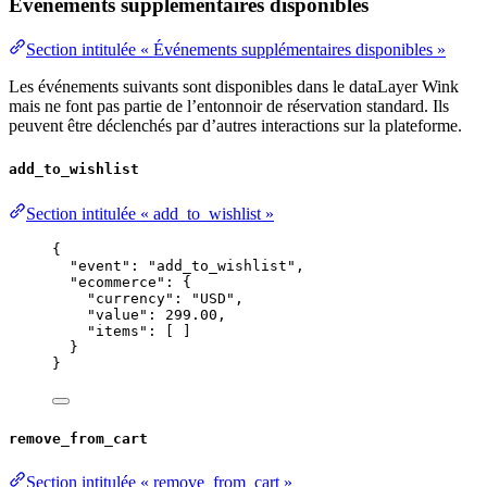
Événements supplémentaires disponibles
Section intitulée « Événements supplémentaires disponibles »
Les événements suivants sont disponibles dans le dataLayer Wink
mais ne font pas partie de l’entonnoir de réservation standard. Ils
peuvent être déclenchés par d’autres interactions sur la plateforme.
add_to_wishlist
Section intitulée « add_to_wishlist »
{
"event"
: 
"
add_to_wishlist
"
,
"ecommerce"
: {
"currency"
: 
"
USD
"
,
"value"
: 
299.00
,
"items"
: [ ]
}
}
remove_from_cart
Section intitulée « remove_from_cart »