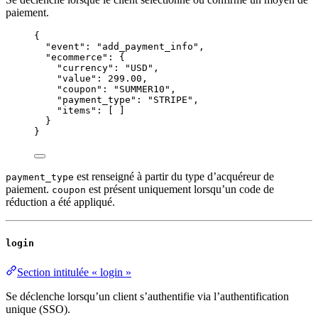
paiement.
{
"event"
: 
"
add_payment_info
"
,
"ecommerce"
: {
"currency"
: 
"
USD
"
,
"value"
: 
299.00
,
"coupon"
: 
"
SUMMER10
"
,
"payment_type"
: 
"
STRIPE
"
,
"items"
: [ ]
}
}
est renseigné à partir du type d’acquéreur de
payment_type
paiement.
est présent uniquement lorsqu’un code de
coupon
réduction a été appliqué.
login
Section intitulée « login »
Se déclenche lorsqu’un client s’authentifie via l’authentification
unique (SSO).