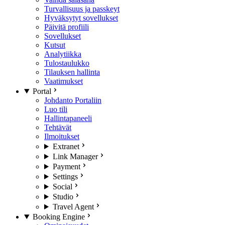
Turvallisuus ja passkeyt
Hyväksytyt sovellukset
Päivitä profiili
Sovellukset
Kutsut
Analytiikka
Tulostaulukko
Tilauksen hallinta
Vaatimukset
Portal
Johdanto Portaliin
Luo tili
Hallintapaneeli
Tehtävät
Ilmoitukset
Extranet
Link Manager
Payment
Settings
Social
Studio
Travel Agent
Booking Engine