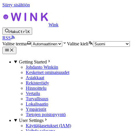
Siirry sisältöön
Wink
Haku
Ctrl
K
RSS
Valitse teema
Valitse kieli
Getting Started
Johdanto Winkiin
Keskeiset ominaisuudet
Asiakkaat
Rekisteröidy
Hinnoittelu
Vertailu
Turvallisuus
Lokalisaatio
Ympäristöt
Tietojen poistopyyntö
User Settings
Käyttäjäasetukset (IAM)
Vaihda salasana