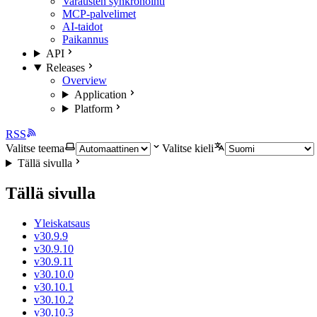
Varausten synkronointi
MCP-palvelimet
AI-taidot
Paikannus
API
Releases
Overview
Application
Platform
RSS
Valitse teema
Valitse kieli
Tällä sivulla
Tällä sivulla
Yleiskatsaus
v30.9.9
v30.9.10
v30.9.11
v30.10.0
v30.10.1
v30.10.2
v30.10.3