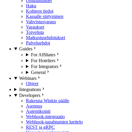
Ominaisuudet
Haku
Kohteen tiedot
Kassalle siirtyminen
Vahvistusvaraus
Varaukset
Toivelista
Matkustusehdotukset
Palveluehdot
Guides
For Affiliates
For Hoteliers
For Integrators
General
Webinars
Ohjeet
Integrations
Developers
Rakenna Winkin päälle
Asennus
Autentikointi
Webhook-integraatio
Webhook-tapahtumien luettelo
REST ja gRPC