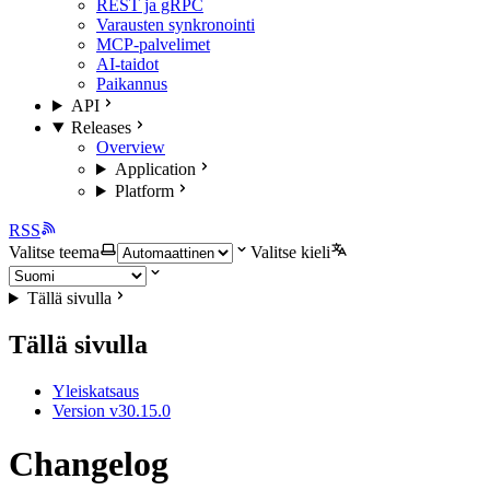
REST ja gRPC
Varausten synkronointi
MCP-palvelimet
AI-taidot
Paikannus
API
Releases
Overview
Application
Platform
RSS
Valitse teema
Valitse kieli
Tällä sivulla
Tällä sivulla
Yleiskatsaus
Version v30.15.0
Changelog