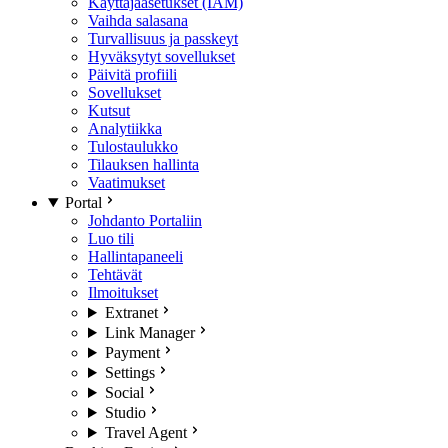
Käyttäjäasetukset (IAM)
Vaihda salasana
Turvallisuus ja passkeyt
Hyväksytyt sovellukset
Päivitä profiili
Sovellukset
Kutsut
Analytiikka
Tulostaulukko
Tilauksen hallinta
Vaatimukset
Portal
Johdanto Portaliin
Luo tili
Hallintapaneeli
Tehtävät
Ilmoitukset
Extranet
Link Manager
Payment
Settings
Social
Studio
Travel Agent