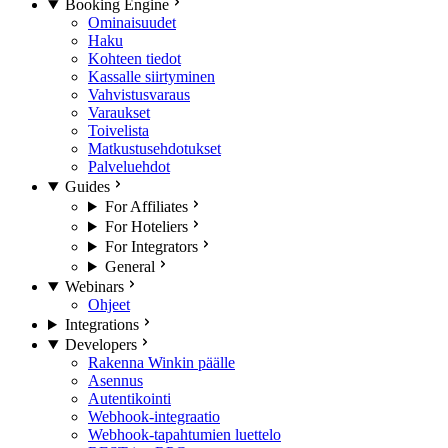
Booking Engine
Ominaisuudet
Haku
Kohteen tiedot
Kassalle siirtyminen
Vahvistusvaraus
Varaukset
Toivelista
Matkustusehdotukset
Palveluehdot
Guides
For Affiliates
For Hoteliers
For Integrators
General
Webinars
Ohjeet
Integrations
Developers
Rakenna Winkin päälle
Asennus
Autentikointi
Webhook-integraatio
Webhook-tapahtumien luettelo