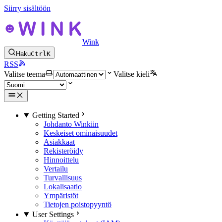
Siirry sisältöön
Wink
Haku
Ctrl
K
RSS
Valitse teema
Valitse kieli
Getting Started
Johdanto Winkiin
Keskeiset ominaisuudet
Asiakkaat
Rekisteröidy
Hinnoittelu
Vertailu
Turvallisuus
Lokalisaatio
Ympäristöt
Tietojen poistopyyntö
User Settings