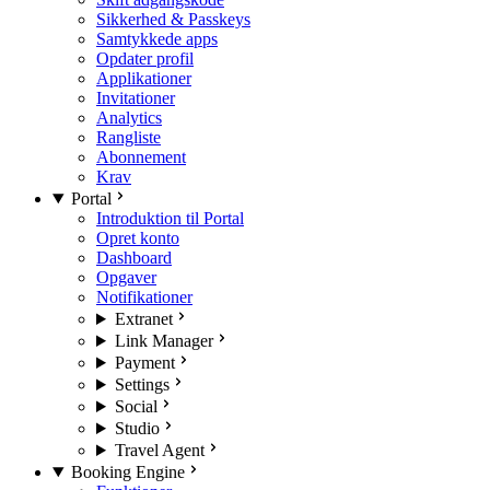
Sikkerhed & Passkeys
Samtykkede apps
Opdater profil
Applikationer
Invitationer
Analytics
Rangliste
Abonnement
Krav
Portal
Introduktion til Portal
Opret konto
Dashboard
Opgaver
Notifikationer
Extranet
Link Manager
Payment
Settings
Social
Studio
Travel Agent
Booking Engine