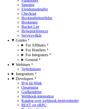
Funktioner
Søgning
Ejendomsdetaljer
Checkout
Bookingbekræftelse
Bookinger
Bucket List
Rejsepræferencer
Servicevilkår
Guides
For Affiliates
For Hoteliers
For Integrators
General
Webinars
Vejledninger
Integrations
Developers
Byg på Wink
Opsætning
Godkendelse
Webhook-integration
Katalog over webhook-begivenheder
REST og gRPC