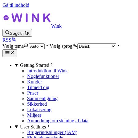
Gå til indhold
Wink
Søg
Ctrl
K
RSS
Vælg tema
Vælg sprog
Getting Started
Introduktion til Wink
Nøglefunktioner
Kunder
Tilmeld dig
Priser
Sammenligning
Sikkerhed
Lokalisering
Miljøer
Anmodning om sletning af data
User Settings
Brugerindstillinger (IAM)
Skift adgangskode