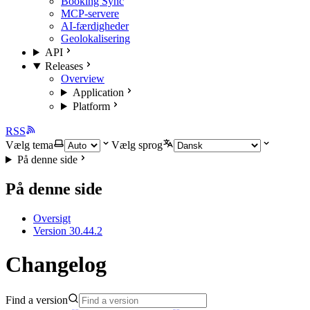
Booking Sync
MCP-servere
AI-færdigheder
Geolokalisering
API
Releases
Overview
Application
Platform
RSS
Vælg tema
Vælg sprog
På denne side
På denne side
Oversigt
Version 30.44.2
Changelog
Find a version