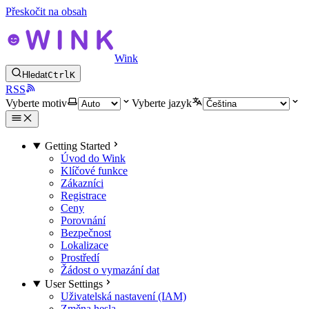
Přeskočit na obsah
Wink
Hledat
Ctrl
K
RSS
Vyberte motiv
Vyberte jazyk
Getting Started
Úvod do Wink
Klíčové funkce
Zákazníci
Registrace
Ceny
Porovnání
Bezpečnost
Lokalizace
Prostředí
Žádost o vymazání dat
User Settings
Uživatelská nastavení (IAM)
Změna hesla