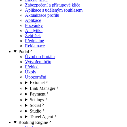
Zabezpečení a přístupové klíče
Aplikace s uděleným souhlasem
Aktualizace profilu
Aplikace
Pozvánky
Analytika
Žebříček
Předplatné
Reklamace
Portal
Úvod do Portálu
Vytvoření účtu
Přehled
Úkoly
Upozornění
Extranet
Link Manager
Payment
Settings
Social
Studio
Travel Agent
Booking Engine