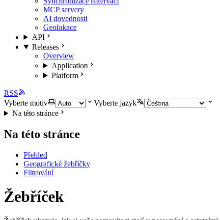
Synchronizace rezervací
MCP servery
AI dovednosti
Geolokace
API
Releases
Overview
Application
Platform
RSS
Vyberte motiv
Vyberte jazyk
Na této stránce
Na této stránce
Přehled
Geografické žebříčky
Filtrování
Žebříček