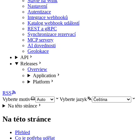
Stavte na Wink
Nastavení
Autentizace
Integrace webhooků
Katalog webhook událostí
REST a gRPC
Synchronizace rezervací
MCP servery
AI dovednosti
Geolokace
API
Releases
Overview
Application
Platform
RSS
Vyberte motiv
Vyberte jazyk
Na této stránce
Na této stránce
Přehled
Co je potřeba udělat