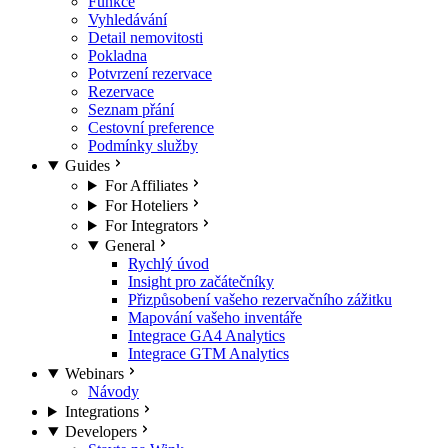
Funkce
Vyhledávání
Detail nemovitosti
Pokladna
Potvrzení rezervace
Rezervace
Seznam přání
Cestovní preference
Podmínky služby
Guides
For Affiliates
For Hoteliers
For Integrators
General
Rychlý úvod
Insight pro začátečníky
Přizpůsobení vašeho rezervačního zážitku
Mapování vašeho inventáře
Integrace GA4 Analytics
Integrace GTM Analytics
Webinars
Návody
Integrations
Developers