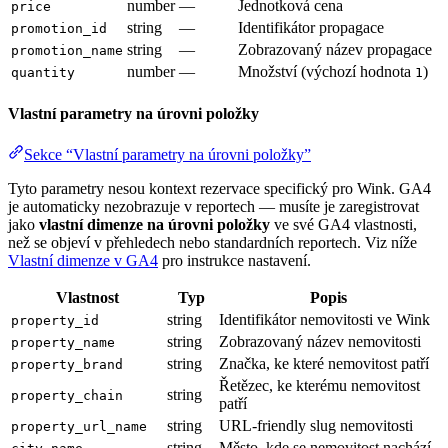
number
—
Jednotková cena
price
string
—
Identifikátor propagace
promotion_id
string
—
Zobrazovaný název propagace
promotion_name
number
—
Množství (výchozí hodnota
)
quantity
1
Vlastní parametry na úrovni položky
Sekce “Vlastní parametry na úrovni položky”
Tyto parametry nesou kontext rezervace specifický pro Wink. GA4
je automaticky nezobrazuje v reportech — musíte je zaregistrovat
jako
vlastní dimenze na úrovni položky
ve své GA4 vlastnosti,
než se objeví v přehledech nebo standardních reportech. Viz níže
Vlastní dimenze v GA4
pro instrukce nastavení.
Vlastnost
Typ
Popis
string
Identifikátor nemovitosti ve Wink
property_id
string
Zobrazovaný název nemovitosti
property_name
string
Značka, ke které nemovitost patří
property_brand
Řetězec, ke kterému nemovitost
string
property_chain
patří
string
URL-friendly slug nemovitosti
property_url_name
string
Město, kde se nemovitost nachází