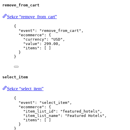
remove_from_cart
Sekce “remove_from_cart”
{
"event"
: 
"
remove_from_cart
"
,
"ecommerce"
: {
"currency"
: 
"
USD
"
,
"value"
: 
299.00
,
"items"
: [ ]
}
}
select_item
Sekce “select_item”
{
"event"
: 
"
select_item
"
,
"ecommerce"
: {
"item_list_id"
: 
"
featured_hotels
"
,
"item_list_name"
: 
"
Featured Hotels
"
,
"items"
: [ ]
}
}