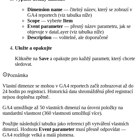
Dimension name
— čitelný název, který se zobrazí v
GA4 reportech (viz tabulka níže)
Scope
— vyberte
Item
Event parameter
— přesný název parametru, jak se
objevuje v dataLayer (viz tabulka níže)
Description
— volitelné, ale doporučené
Uložte a opakujte
Klikněte na
Save
a opakujte pro každý parametr, který chcete
sledovat.
Poznámka
Vlastní dimenze se mohou v GA4 reportech začít zobrazovat až do
24 hodin po registraci. Historická data shromážděná před registrací
nejsou doplněna zpětně.
GA4 umožňuje až 50 vlastních dimenzí na úrovni položky na
standardní vlastnost (360 vlastnosti umožňují více).
Použijte následující tabulku jako referenci při vytváření vlastních
dimenzí. Hodnota
Event parameter
musí přesně odpovídat —
GA4 rozlišuje velká a malá písmena.