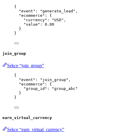
{
"event"
: 
"
generate_lead
"
,
"ecommerce"
: {
"currency"
: 
"
USD
"
,
"value"
: 
0.00
}
}
join_group
Sekce “join_group”
{
"event"
: 
"
join_group
"
,
"ecommerce"
: {
"group_id"
: 
"
group_abc
"
}
}
earn_virtual_currency
Sekce “earn_virtual_currency”