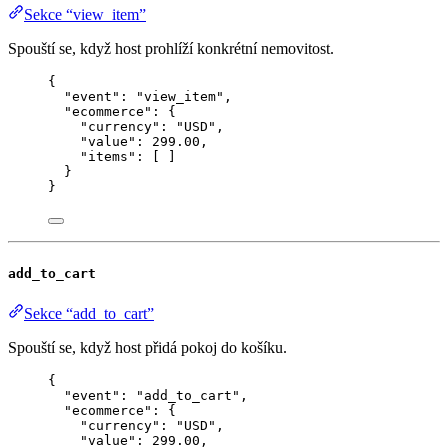
Sekce “view_item”
Spouští se, když host prohlíží konkrétní nemovitost.
{
"event"
: 
"
view_item
"
,
"ecommerce"
: {
"currency"
: 
"
USD
"
,
"value"
: 
299.00
,
"items"
: [ ]
}
}
add_to_cart
Sekce “add_to_cart”
Spouští se, když host přidá pokoj do košíku.
{
"event"
: 
"
add_to_cart
"
,
"ecommerce"
: {
"currency"
: 
"
USD
"
,
"value"
: 
299.00
,