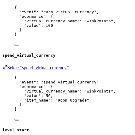
{
"event"
: 
"
earn_virtual_currency
"
,
"ecommerce"
: {
"virtual_currency_name"
: 
"
WinkPoints
"
,
"value"
: 
100
}
}
spend_virtual_currency
Sekce “spend_virtual_currency”
{
"event"
: 
"
spend_virtual_currency
"
,
"ecommerce"
: {
"virtual_currency_name"
: 
"
WinkPoints
"
,
"value"
: 
50
,
"item_name"
: 
"
Room Upgrade
"
}
}
level_start