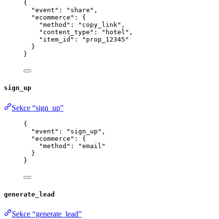
{
"event"
: 
"
share
"
,
"ecommerce"
: {
"method"
: 
"
copy_link
"
,
"content_type"
: 
"
hotel
"
,
"item_id"
: 
"
prop_12345
"
}
}
sign_up
Sekce “sign_up”
{
"event"
: 
"
sign_up
"
,
"ecommerce"
: {
"method"
: 
"
email
"
}
}
generate_lead
Sekce “generate_lead”