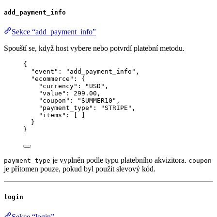
add_payment_info
Sekce “add_payment_info”
Spouští se, když host vybere nebo potvrdí platební metodu.
{
"event"
: 
"
add_payment_info
"
,
"ecommerce"
: {
"currency"
: 
"
USD
"
,
"value"
: 
299.00
,
"coupon"
: 
"
SUMMER10
"
,
"payment_type"
: 
"
STRIPE
"
,
"items"
: [ ]
}
}
je vyplněn podle typu platebního akvizitora.
payment_type
coupon
je přítomen pouze, pokud byl použit slevový kód.
login
Sekce “login”