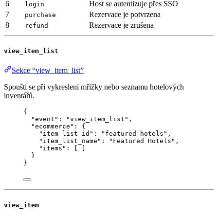
6
Host se autentizuje přes SSO
login
7
Rezervace je potvrzena
purchase
8
Rezervace je zrušena
refund
view_item_list
Sekce “view_item_list”
Spouští se při vykreslení mřížky nebo seznamu hotelových
inventářů.
{
"event"
: 
"
view_item_list
"
,
"ecommerce"
: {
"item_list_id"
: 
"
featured_hotels
"
,
"item_list_name"
: 
"
Featured Hotels
"
,
"items"
: [ ]
}
}
view_item