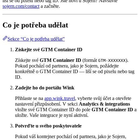
liší se od pixelu nebo tag ID. Jste noví u Sojern? Navštivte
sojern.com/contact
a začněte.
Co je potřeba udělat
Sekce “Co je potřeba udělat”
Získejte své GTM Container ID
Získejte své
GTM Container ID
(formát
).
GTM-XXXXXXX
Pokud pochází od partnera, jako je Sojern, požádejte
konkrétně o GTM Container ID — liší se od pixelu nebo tag
ID.
Zadejte ho do portálu Wink
Přihlaste se na
app.wink.travel
, vyberte svůj účet a otevřete
nastavení přizpůsobení. V sekci
Analytics & integrations
vložte své GTM Container ID do pole
GTM Container ID
a
uložte. Vaše integrace je nyní aktivní.
Potvrďte u svého poskytovatele
Pokud váš kontejner pochází od partnera, jako je Sojern,