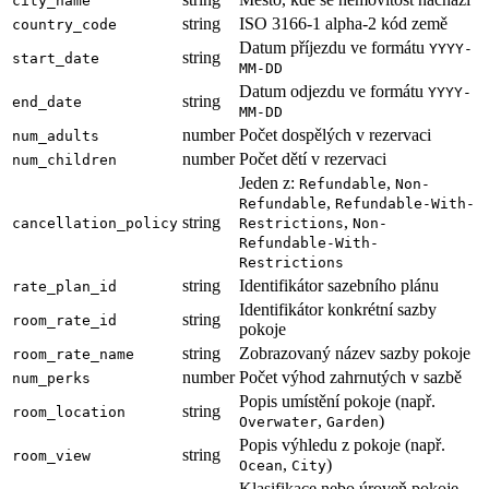
city_name
string
ISO 3166-1 alpha-2 kód země
country_code
Datum příjezdu ve formátu
YYYY-
string
start_date
MM-DD
Datum odjezdu ve formátu
YYYY-
string
end_date
MM-DD
number
Počet dospělých v rezervaci
num_adults
number
Počet dětí v rezervaci
num_children
Jeden z:
,
Refundable
Non-
,
Refundable
Refundable-With-
string
,
cancellation_policy
Restrictions
Non-
Refundable-With-
Restrictions
string
Identifikátor sazebního plánu
rate_plan_id
Identifikátor konkrétní sazby
string
room_rate_id
pokoje
string
Zobrazovaný název sazby pokoje
room_rate_name
number
Počet výhod zahrnutých v sazbě
num_perks
Popis umístění pokoje (např.
string
room_location
,
)
Overwater
Garden
Popis výhledu z pokoje (např.
string
room_view
,
)
Ocean
City
Klasifikace nebo úroveň pokoje