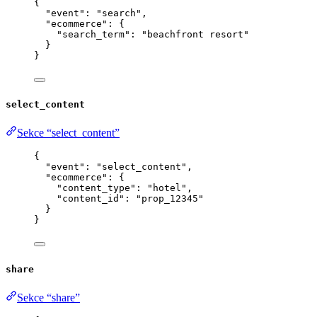
{
"event"
: 
"
search
"
,
"ecommerce"
: {
"search_term"
: 
"
beachfront resort
"
}
}
select_content
Sekce “select_content”
{
"event"
: 
"
select_content
"
,
"ecommerce"
: {
"content_type"
: 
"
hotel
"
,
"content_id"
: 
"
prop_12345
"
}
}
share
Sekce “share”