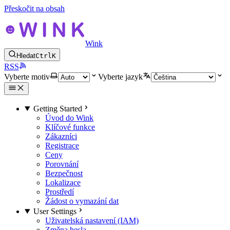
Přeskočit na obsah
Wink
Hledat
Ctrl
K
RSS
Vyberte motiv
Vyberte jazyk
Getting Started
Úvod do Wink
Klíčové funkce
Zákazníci
Registrace
Ceny
Porovnání
Bezpečnost
Lokalizace
Prostředí
Žádost o vymazání dat
User Settings
Uživatelská nastavení (IAM)
Změna hesla