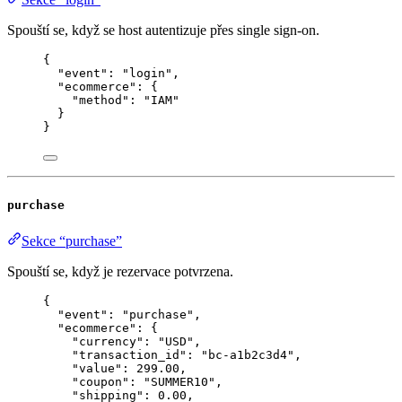
Spouští se, když se host autentizuje přes single sign-on.
{
"event"
: 
"
login
"
,
"ecommerce"
: {
"method"
: 
"
IAM
"
}
}
purchase
Sekce “purchase”
Spouští se, když je rezervace potvrzena.
{
"event"
: 
"
purchase
"
,
"ecommerce"
: {
"currency"
: 
"
USD
"
,
"transaction_id"
: 
"
bc-a1b2c3d4
"
,
"value"
: 
299.00
,
"coupon"
: 
"
SUMMER10
"
,
"shipping"
: 
0.00
,