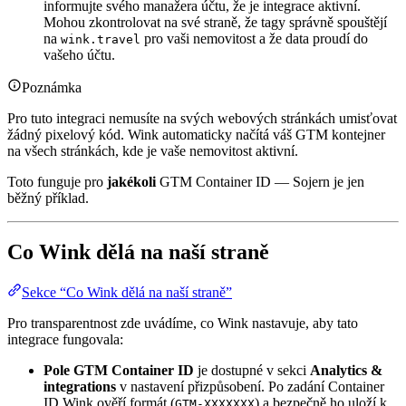
informujte svého manažera účtu, že je integrace aktivní.
Mohou zkontrolovat na své straně, že tagy správně spouštějí
na
pro vaši nemovitost a že data proudí do
wink.travel
vašeho účtu.
Poznámka
Pro tuto integraci nemusíte na svých webových stránkách umisťovat
žádný pixelový kód. Wink automaticky načítá váš GTM kontejner
na všech stránkách, kde je vaše nemovitost aktivní.
Toto funguje pro
jakékoli
GTM Container ID — Sojern je jen
běžný příklad.
Co Wink dělá na naší straně
Sekce “Co Wink dělá na naší straně”
Pro transparentnost zde uvádíme, co Wink nastavuje, aby tato
integrace fungovala:
Pole GTM Container ID
je dostupné v sekci
Analytics &
integrations
v nastavení přizpůsobení. Po zadání Container
ID Wink ověří formát (
) a bezpečně ho uloží k
GTM-XXXXXXX