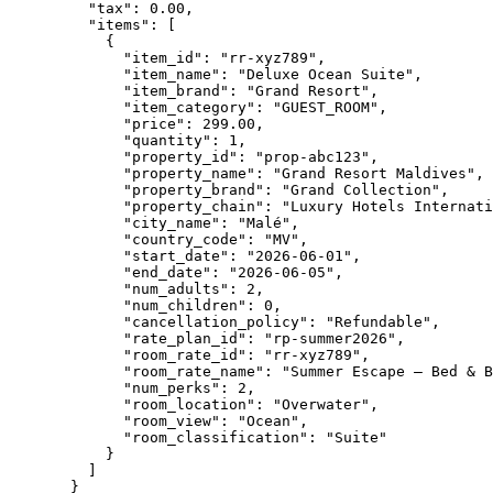
"tax"
: 
0.00
,
"items"
: [
{
"item_id"
: 
"
rr-xyz789
"
,
"item_name"
: 
"
Deluxe Ocean Suite
"
,
"item_brand"
: 
"
Grand Resort
"
,
"item_category"
: 
"
GUEST_ROOM
"
,
"price"
: 
299.00
,
"quantity"
: 
1
,
"property_id"
: 
"
prop-abc123
"
,
"property_name"
: 
"
Grand Resort Maldives
"
,
"property_brand"
: 
"
Grand Collection
"
,
"property_chain"
: 
"
Luxury Hotels Internati
"city_name"
: 
"
Malé
"
,
"country_code"
: 
"
MV
"
,
"start_date"
: 
"
2026-06-01
"
,
"end_date"
: 
"
2026-06-05
"
,
"num_adults"
: 
2
,
"num_children"
: 
0
,
"cancellation_policy"
: 
"
Refundable
"
,
"rate_plan_id"
: 
"
rp-summer2026
"
,
"room_rate_id"
: 
"
rr-xyz789
"
,
"room_rate_name"
: 
"
Summer Escape — Bed & B
"num_perks"
: 
2
,
"room_location"
: 
"
Overwater
"
,
"room_view"
: 
"
Ocean
"
,
"room_classification"
: 
"
Suite
"
}
]
}