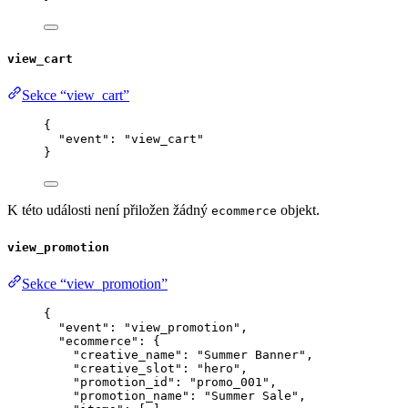
view_cart
Sekce “view_cart”
{
"event"
: 
"
view_cart
"
}
K této události není přiložen žádný
objekt.
ecommerce
view_promotion
Sekce “view_promotion”
{
"event"
: 
"
view_promotion
"
,
"ecommerce"
: {
"creative_name"
: 
"
Summer Banner
"
,
"creative_slot"
: 
"
hero
"
,
"promotion_id"
: 
"
promo_001
"
,
"promotion_name"
: 
"
Summer Sale
"
,