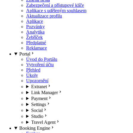
Zabezpečení a přístupové klíče
Aplikace s uděleným souhlasem
Aktualizace profilu
Aplikace
Pozvánky
Analytika
Žebříček
Předplatné
Reklamace
Portal
Úvod do Portálu
Vytvoření účtu
Přehled
Úkoly
Upozornění
Extranet
Link Manager
Payment
Settings
Social
Studio
Travel Agent
Booking Engine