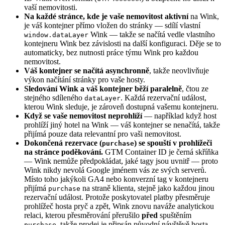
vaší nemovitosti.
Na každé stránce, kde je vaše nemovitost aktivní
na Wink,
je váš kontejner přímo vložen do stránky — sdílí vlastní
Wink — takže se načítá vedle vlastního
window.dataLayer
kontejneru Wink bez závislosti na další konfiguraci. Děje se to
automaticky, bez nutnosti práce týmu Wink pro každou
nemovitost.
Váš kontejner se načítá asynchronně
, takže neovlivňuje
výkon načítání stránky pro vaše hosty.
Sledování Wink a váš kontejner běží paralelně
, čtou ze
stejného sdíleného
. Každá rezervační událost,
dataLayer
kterou Wink sleduje, je zároveň dostupná vašemu kontejneru.
Když se vaše nemovitost neprohlíží
— například když host
prohlíží jiný hotel na Wink — váš kontejner se nenačítá, takže
přijímá pouze data relevantní pro vaši nemovitost.
Dokončená rezervace (
) se spouští v prohlížeči
purchase
na stránce poděkování.
GTM Container ID je černá skříňka
— Wink nemůže předpokládat, jaké tagy jsou uvnitř — proto
Wink nikdy nevolá Google jménem vás ze svých serverů.
Místo toho jakýkoli GA4 nebo konverzní tag v kontejneru
přijímá
na straně klienta, stejně jako každou jinou
purchase
rezervační událost. Protože poskytovatel platby přesměruje
prohlížeč hosta pryč a zpět, Wink znovu naváže analytickou
relaci, kterou přesměrování přerušilo
před
spuštěním
, takže prodej je připsán původní návštěvě hosta,
purchase