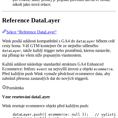
nikoli jako nová relace.
Reference DataLayer
Sekce “Reference DataLayer”
Wink posílá události kompatibilní s GA4 do
během celé
dataLayer
cesty hosta. Váš GTM kontejner čte ze stejného sdíleného
, takže každý trigger nebo proměnná, kterou nastavíte,
dataLayer
má přístup ke všem níže popsaným vlastnostem.
Každá událost následuje standardní strukturu GA4 Enhanced
Ecommerce: řetězec
na nejvyšší úrovni a objekt
.
event
ecommerce
Před každým push Wink vymaže předchozí ecommerce data, aby
zabránil přenosu zastaralých dat do nových triggerů.
Poznámka
Vzor resetování dataLayer
Wink resetuje ecommerce objekt před každým push:
dataLayer
.
push
({ ecommerce: 
null
 });   
// vyčistí 