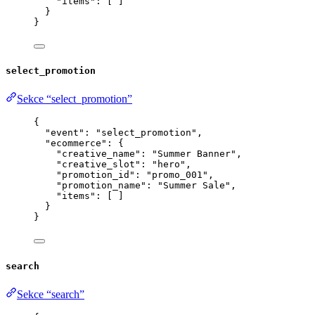
"items"
: [ ]
}
}
select_promotion
Sekce “select_promotion”
{
"event"
: 
"
select_promotion
"
,
"ecommerce"
: {
"creative_name"
: 
"
Summer Banner
"
,
"creative_slot"
: 
"
hero
"
,
"promotion_id"
: 
"
promo_001
"
,
"promotion_name"
: 
"
Summer Sale
"
,
"items"
: [ ]
}
}
search
Sekce “search”