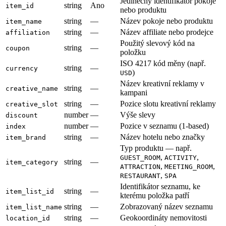
Jedinečný identifikátor pokoje
string
Ano
item_id
nebo produktu
string
—
Název pokoje nebo produktu
item_name
string
—
Název affiliate nebo prodejce
affiliation
Použitý slevový kód na
string
—
coupon
položku
ISO 4217 kód měny (např.
string
—
currency
)
USD
Název kreativní reklamy v
string
—
creative_name
kampani
string
—
Pozice slotu kreativní reklamy
creative_slot
number
—
Výše slevy
discount
number
—
Pozice v seznamu (1-based)
index
string
—
Název hotelu nebo značky
item_brand
Typ produktu — např.
,
,
GUEST_ROOM
ACTIVITY
string
—
item_category
,
,
ATTRACTION
MEETING_ROOM
,
RESTAURANT
SPA
Identifikátor seznamu, ke
string
—
item_list_id
kterému položka patří
string
—
Zobrazovaný název seznamu
item_list_name
string
—
Geokoordináty nemovitosti
location_id