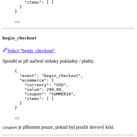
"items"
: [ ]
}
}
begin_checkout
Sekce “begin_checkout”
Spouští se při načtení stránky pokladny / platby.
{
"event"
: 
"
begin_checkout
"
,
"ecommerce"
: {
"currency"
: 
"
USD
"
,
"value"
: 
299.00
,
"coupon"
: 
"
SUMMER10
"
,
"items"
: [ ]
}
}
je přítomen pouze, pokud byl použit slevový kód.
coupon