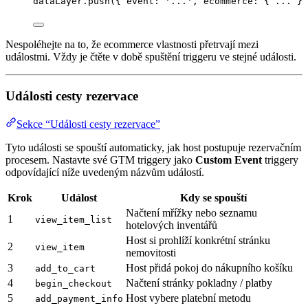
dataLayer
.
push
({ event: 
'
...
'
, ecommerce: { 
...
 } 
Nespoléhejte na to, že ecommerce vlastnosti přetrvají mezi
událostmi. Vždy je čtěte v době spuštění triggeru ve stejné události.
Události cesty rezervace
Sekce “Události cesty rezervace”
Tyto události se spouští automaticky, jak host postupuje rezervačním
procesem. Nastavte své GTM triggery jako
Custom Event
triggery
odpovídající níže uvedeným názvům událostí.
Krok
Událost
Kdy se spouští
Načtení mřížky nebo seznamu
1
view_item_list
hotelových inventářů
Host si prohlíží konkrétní stránku
2
view_item
nemovitosti
3
Host přidá pokoj do nákupního košíku
add_to_cart
4
Načtení stránky pokladny / platby
begin_checkout
5
Host vybere platební metodu
add_payment_info