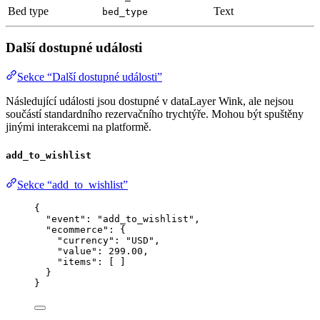
Bed type
Text
bed_type
Další dostupné události
Sekce “Další dostupné události”
Následující události jsou dostupné v dataLayer Wink, ale nejsou
součástí standardního rezervačního trychtýře. Mohou být spuštěny
jinými interakcemi na platformě.
add_to_wishlist
Sekce “add_to_wishlist”
{
"event"
: 
"
add_to_wishlist
"
,
"ecommerce"
: {
"currency"
: 
"
USD
"
,
"value"
: 
299.00
,
"items"
: [ ]
}
}