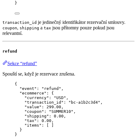
}
je jedinečný identifikátor rezervační smlouvy.
transaction_id
,
a
jsou přítomny pouze pokud jsou
coupon
shipping
tax
relevantní.
refund
Sekce “refund”
Spouští se, když je rezervace zrušena.
{
"event"
: 
"
refund
"
,
"ecommerce"
: {
"currency"
: 
"
USD
"
,
"transaction_id"
: 
"
bc-a1b2c3d4
"
,
"value"
: 
299.00
,
"coupon"
: 
"
SUMMER10
"
,
"shipping"
: 
0.00
,
"tax"
: 
0.00
,
"items"
: [ ]
}
}