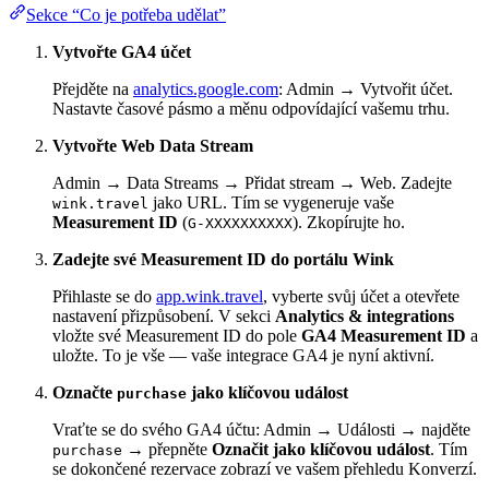
Sekce “Co je potřeba udělat”
Vytvořte GA4 účet
Přejděte na
analytics.google.com
: Admin → Vytvořit účet.
Nastavte časové pásmo a měnu odpovídající vašemu trhu.
Vytvořte Web Data Stream
Admin → Data Streams → Přidat stream → Web. Zadejte
jako URL. Tím se vygeneruje vaše
wink.travel
Measurement ID
(
). Zkopírujte ho.
G-XXXXXXXXXX
Zadejte své Measurement ID do portálu Wink
Přihlaste se do
app.wink.travel
, vyberte svůj účet a otevřete
nastavení přizpůsobení. V sekci
Analytics & integrations
vložte své Measurement ID do pole
GA4 Measurement ID
a
uložte. To je vše — vaše integrace GA4 je nyní aktivní.
Označte
jako klíčovou událost
purchase
Vraťte se do svého GA4 účtu: Admin → Události → najděte
→ přepněte
Označit jako klíčovou událost
. Tím
purchase
se dokončené rezervace zobrazí ve vašem přehledu Konverzí.