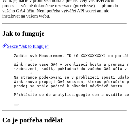
Wink jej načte v prohlížeči hosta a přenáší celý váš rezervační
proces — včetně dokončené rezervace (
) — přímo do
purchase
vašeho GA4 účtu. Není potřeba vytvářet API secret ani nic
instalovat na vašem webu.
Jak to funguje
Sekce “Jak to funguje”
Zadáte své Measurement ID (G-XXXXXXXXXX) do portál
↓
Wink načte vaše GA4 v prohlížeči hosta a přenáší r
(zobrazení, košík, pokladna) do vašeho GA4 účtu v 
↓
Na stránce poděkování se v prohlížeči spustí událo
Wink znovu propojí GA4 session, kterou přerušilo p
prodej se stále počítá k původní návštěvě hosta
↓
Přihlásíte se do analytics.google.com a uvidíte ce
Co je potřeba udělat