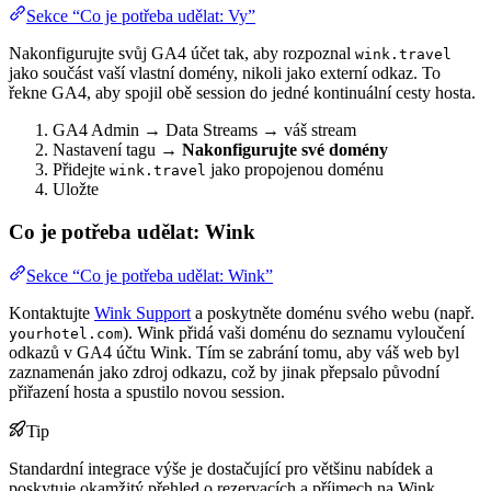
Sekce “Co je potřeba udělat: Vy”
Nakonfigurujte svůj GA4 účet tak, aby rozpoznal
wink.travel
jako součást vaší vlastní domény, nikoli jako externí odkaz. To
řekne GA4, aby spojil obě session do jedné kontinuální cesty hosta.
GA4 Admin → Data Streams → váš stream
Nastavení tagu →
Nakonfigurujte své domény
Přidejte
jako propojenou doménu
wink.travel
Uložte
Co je potřeba udělat: Wink
Sekce “Co je potřeba udělat: Wink”
Kontaktujte
Wink Support
a poskytněte doménu svého webu (např.
). Wink přidá vaši doménu do seznamu vyloučení
yourhotel.com
odkazů v GA4 účtu Wink. Tím se zabrání tomu, aby váš web byl
zaznamenán jako zdroj odkazu, což by jinak přepsalo původní
přiřazení hosta a spustilo novou session.
Tip
Standardní integrace výše je dostačující pro většinu nabídek a
poskytuje okamžitý přehled o rezervacích a příjmech na Wink.