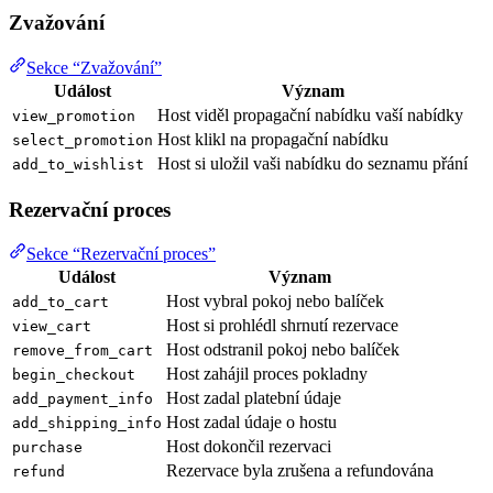
Zvažování
Sekce “Zvažování”
Událost
Význam
Host viděl propagační nabídku vaší nabídky
view_promotion
Host klikl na propagační nabídku
select_promotion
Host si uložil vaši nabídku do seznamu přání
add_to_wishlist
Rezervační proces
Sekce “Rezervační proces”
Událost
Význam
Host vybral pokoj nebo balíček
add_to_cart
Host si prohlédl shrnutí rezervace
view_cart
Host odstranil pokoj nebo balíček
remove_from_cart
Host zahájil proces pokladny
begin_checkout
Host zadal platební údaje
add_payment_info
Host zadal údaje o hostu
add_shipping_info
Host dokončil rezervaci
purchase
Rezervace byla zrušena a refundována
refund