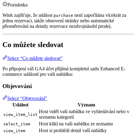
Poznámka
Wink zajišťuje, že událost
není započítána vícekrát za
purchase
jednu rezervaci, takže obnovení stránky nebo automatické
přesměrování na detaily rezervace nezdvojnásobí prodej.
Co můžete sledovat
Sekce “Co můžete sledovat”
Po připojení váš GA4 účet přijímá kompletní sadu Enhanced E-
commerce událostí pro vaši nabídku:
Objevování
Sekce “Objevování”
Událost
Význam
Host viděl vaši nabídku ve vyhledávání nebo v
view_item_list
seznamu kategorií
Host klikl na vaši nabídku ze seznamu
select_item
Host si prohlédl detail vaší nabídky
view_item