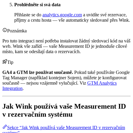
Prohlédněte si svá data
Přihlaste se do
analytics.google.com
a uvidíte své rezervace,
příjmy a cestu hosta — vše automaticky sledované přes Wink.
Poznámka
Pro tuto integraci není potřeba instalovat žádný sledovací kód na váš
web. Wink vše zařídí — vaše Measurement ID je jednoduše cílové
místo, kam se odesílají data o rezervacích.
Tip
GA4 a GTM lze používat současně.
Pokud také používáte Google
Tag Manager (například kontejner Sojern), můžete je konfigurovat
současně — nejsou vzájemně vylučující. Viz
GTM Analytics
Integration
.
Jak Wink používá vaše Measurement ID
v rezervačním systému
Sekce “Jak Wink používá vaše Measurement ID v rezervačním
systému”