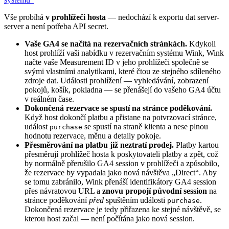
Vše probíhá
v prohlížeči hosta
— nedochází k exportu dat server-
server a není potřeba API secret.
Vaše GA4 se načítá na rezervačních stránkách.
Kdykoli
host prohlíží vaši nabídku v rezervačním systému Wink, Wink
načte vaše Measurement ID v jeho prohlížeči společně se
svými vlastními analytikami, které čtou ze stejného sdíleného
zdroje dat. Události prohlížení — vyhledávání, zobrazení
pokojů, košík, pokladna — se přenášejí do vašeho GA4 účtu
v reálném čase.
Dokončená rezervace se spustí na stránce poděkování.
Když host dokončí platbu a přistane na potvrzovací stránce,
událost
se spustí na straně klienta a nese plnou
purchase
hodnotu rezervace, měnu a detaily pokoje.
Přesměrování na platbu již neztratí prodej.
Platby kartou
přesměrují prohlížeč hosta k poskytovateli platby a zpět, což
by normálně přerušilo GA4 session v prohlížeči a způsobilo,
že rezervace by vypadala jako nová návštěva „Direct“. Aby
se tomu zabránilo, Wink přenáší identifikátory GA4 session
přes návratovou URL a
znovu propojí původní session
na
stránce poděkování
před
spuštěním události
.
purchase
Dokončená rezervace je tedy přiřazena ke stejné návštěvě, se
kterou host začal — není počítána jako nová session.