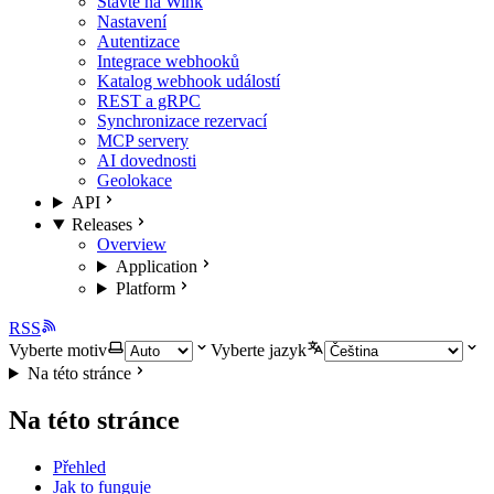
Stavte na Wink
Nastavení
Autentizace
Integrace webhooků
Katalog webhook událostí
REST a gRPC
Synchronizace rezervací
MCP servery
AI dovednosti
Geolokace
API
Releases
Overview
Application
Platform
RSS
Vyberte motiv
Vyberte jazyk
Na této stránce
Na této stránce
Přehled
Jak to funguje