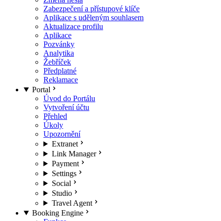
Zabezpečení a přístupové klíče
Aplikace s uděleným souhlasem
Aktualizace profilu
Aplikace
Pozvánky
Analytika
Žebříček
Předplatné
Reklamace
Portal
Úvod do Portálu
Vytvoření účtu
Přehled
Úkoly
Upozornění
Extranet
Link Manager
Payment
Settings
Social
Studio
Travel Agent
Booking Engine