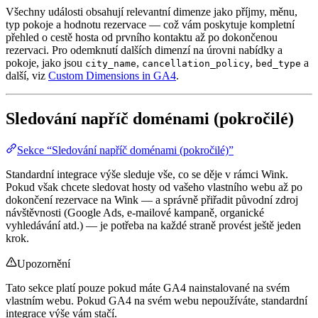
Všechny události obsahují relevantní dimenze jako příjmy, měnu,
typ pokoje a hodnotu rezervace — což vám poskytuje kompletní
přehled o cestě hosta od prvního kontaktu až po dokončenou
rezervaci. Pro odemknutí dalších dimenzí na úrovni nabídky a
pokoje, jako jsou
,
,
a
city_name
cancellation_policy
bed_type
další, viz
Custom Dimensions in GA4
.
Sledování napříč doménami (pokročilé)
Sekce “Sledování napříč doménami (pokročilé)”
Standardní integrace výše sleduje vše, co se děje v rámci Wink.
Pokud však chcete sledovat hosty od vašeho vlastního webu až po
dokončení rezervace na Wink — a správně přiřadit původní zdroj
návštěvnosti (Google Ads, e-mailové kampaně, organické
vyhledávání atd.) — je potřeba na každé straně provést ještě jeden
krok.
Upozornění
Tato sekce platí pouze pokud máte GA4 nainstalované na svém
vlastním webu. Pokud GA4 na svém webu nepoužíváte, standardní
integrace výše vám stačí.