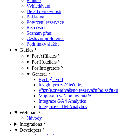
Funkce
Vyhledávání
Detail nemovitosti
Pokladna
Potvrzení rezervace
Rezervace
Seznam přání
Cestovní preference
Podmínky služby
Guides
For Affiliates
For Hoteliers
For Integrators
General
Rychlý úvod
Insight pro začátečníky
Přizpůsobení vašeho rezervačního zážitku
Mapování vašeho inventáře
Integrace GA4 Analytics
Integrace GTM Analytics
Webinars
Návody
Integrations
Developers