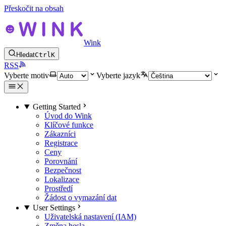
Přeskočit na obsah
Wink
Hledat
Ctrl
K
RSS
Vyberte motiv
Vyberte jazyk
Getting Started
Úvod do Wink
Klíčové funkce
Zákazníci
Registrace
Ceny
Porovnání
Bezpečnost
Lokalizace
Prostředí
Žádost o vymazání dat
User Settings
Uživatelská nastavení (IAM)
Změna hesla