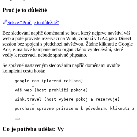
Proč je to důležité
Sekce “Proč je to důležité”
Bez sledování napříč doménami se host, který nejprve navštíví váš
web a poté provede rezervaci na Wink, zobrazí v GA4 jako
Direct
session bez spojení s předchozí návštěvou. Žádné kliknutí z Google
Ads, e-mailové kampaně nebo organického vyhledávání, které
vedly k rezervaci, nebude správně připsáno.
Se správně nastaveným sledováním napříč doménami uvidíte
kompletní cestu hosta:
google.com (placená reklama)
↓
váš web (host prohlíží pokoje)
↓
wink.travel (host vybere pokoj a rezervuje)
↓
purchase správně přiřazeno k původnímu kliknutí z 
Co je potřeba udělat: Vy