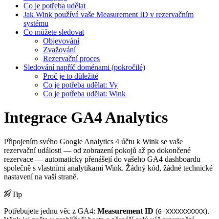
Co je potřeba udělat
Jak Wink používá vaše Measurement ID v rezervačním
systému
Co můžete sledovat
Objevování
Zvažování
Rezervační proces
Sledování napříč doménami (pokročilé)
Proč je to důležité
Co je potřeba udělat: Vy
Co je potřeba udělat: Wink
Integrace GA4 Analytics
Připojením svého Google Analytics 4 účtu k Wink se vaše
rezervační události — od zobrazení pokojů až po dokončené
rezervace — automaticky přenášejí do vašeho GA4 dashboardu
společně s vlastními analytikami Wink. Žádný kód, žádné technické
nastavení na vaší straně.
Tip
Potřebujete jednu věc z GA4:
Measurement ID
(
).
G-XXXXXXXXXX