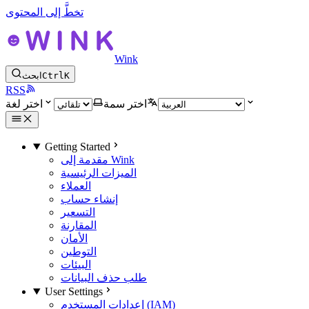
تخطَّ إلى المحتوى
Wink
K
Ctrl
ابحث
RSS
اختر سمة
اختر لغة
Getting Started
مقدمة إلى Wink
الميزات الرئيسية
العملاء
إنشاء حساب
التسعير
المقارنة
الأمان
التوطين
البيئات
طلب حذف البيانات
User Settings
إعدادات المستخدم (IAM)