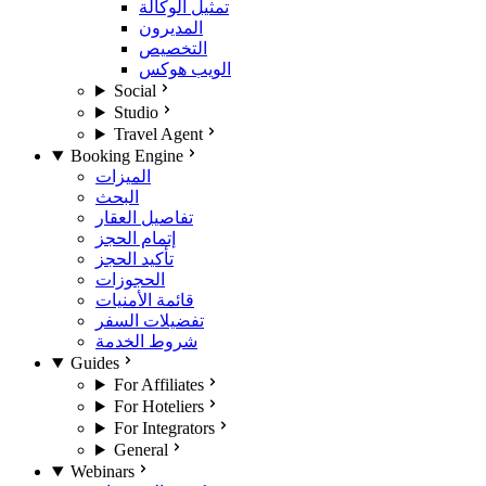
تمثيل الوكالة
المديرون
التخصيص
الويب هوكس
Social
Studio
Travel Agent
Booking Engine
الميزات
البحث
تفاصيل العقار
إتمام الحجز
تأكيد الحجز
الحجوزات
قائمة الأمنيات
تفضيلات السفر
شروط الخدمة
Guides
For Affiliates
For Hoteliers
For Integrators
General
Webinars