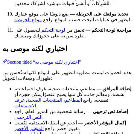
للشركاء، أو أنشئ قنوات مباشرة لشركاء محددين.
تحديد موقعك على الخريطة
— ضع دبوسًا على موقع عقارك
.
ليظهر في عمليات البحث حسب الموقع. راجع
موقع الخريطة
مراجعة لوحة التحكم
— تحقق من
لوحة التحكم
للحصول على
نظرة سريعة على حجوزاتك ومبيعاتك.
اختياري لكنه موصى به
Section titled “اختياري لكنه موصى به”
هذه الخطوات ليست مطلوبة للظهور على الموقع لكنها ستُحسن من
ظهورك ومعدلات التحويل:
إضافة المرافق
— مطاعم، منتجعات صحية، غرف اجتماعات،
أنشطة، ومعالم جذب. كل منها يصبح عنصرًا يمكن حجزه أو
تصفحه. راجع
المطاعم
،
المنتجعات الصحية
،
غرف
.
الاجتماعات
إضافة نص ترحيبي
— رسالة شخصية من المدير العام. راجع
.
النص الترحيبي
إكمال المؤشر الأخضر
— أجب عن أسئلة الاستدامة لكسب
.
تقييم أخضر. راجع
المؤشر الأخضر