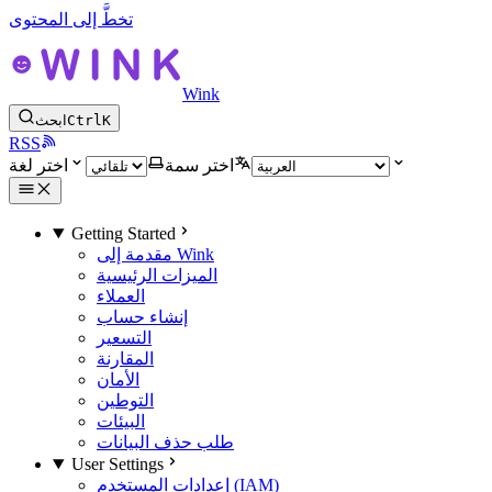
تخطَّ إلى المحتوى
Wink
K
Ctrl
ابحث
RSS
اختر سمة
اختر لغة
Getting Started
مقدمة إلى Wink
الميزات الرئيسية
العملاء
إنشاء حساب
التسعير
المقارنة
الأمان
التوطين
البيئات
طلب حذف البيانات
User Settings
إعدادات المستخدم (IAM)