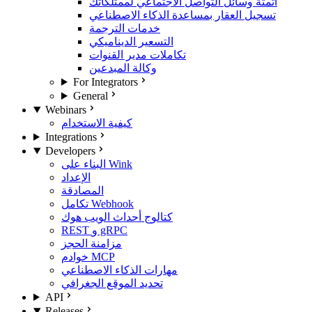
أتمتة وسائل التواصل الاجتماعي لممتلكاتك
تسجيل العقار بمساعدة الذكاء الاصطناعي
خدمات الترجمة
التسعير الديناميكي
تكاملات مدير القنوات
وكالة المبدعين
For Integrators
General
Webinars
كيفية الاستخدام
Integrations
Developers
البناء على Wink
الإعداد
المصادقة
تكامل Webhook
كتالوج أحداث الويب هوك
REST و gRPC
مزامنة الحجز
خوادم MCP
مهارات الذكاء الاصطناعي
تحديد الموقع الجغرافي
API
Releases