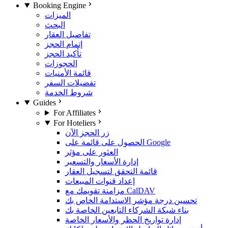
Booking Engine
الميزات
البحث
تفاصيل العقار
إتمام الحجز
تأكيد الحجز
الحجوزات
قائمة الأمنيات
تفضيلات السفر
شروط الخدمة
Guides
For Affiliates
For Hoteliers
زر الحجز الآن
الحصول على قائمة على Google
العثور على مؤثر
إدارة الأسعار والتسعير
قائمة التحقق لتسجيل العقار
إعداد قنوات المبيعات
مزامنة تقويمك مع CalDAV
تحسين درجة مؤشر الاستدامة الخاص بك
بناء شبكة الشركاء التابعين الخاصة بك
إدارة تواريخ الحظر والأسعار الخاصة