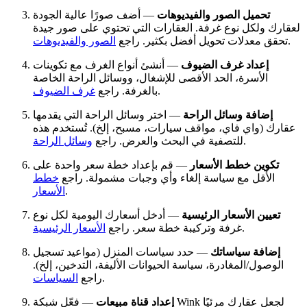
تحميل الصور والفيديوهات
— أضف صورًا عالية الجودة
لعقارك ولكل نوع غرفة. العقارات التي تحتوي على صور جيدة
.
تحقق معدلات تحويل أفضل بكثير. راجع
الصور والفيديوهات
إعداد غرف الضيوف
— أنشئ أنواع الغرف مع تكوينات
الأسرة، الحد الأقصى للإشغال، ووسائل الراحة الخاصة
.
بالغرفة. راجع
غرف الضيوف
إضافة وسائل الراحة
— اختر وسائل الراحة التي يقدمها
عقارك (واي فاي، مواقف سيارات، مسبح، إلخ). تُستخدم هذه
.
للتصفية في البحث والعرض. راجع
وسائل الراحة
تكوين خطط الأسعار
— قم بإعداد خطة سعر واحدة على
الأقل مع سياسة إلغاء وأي وجبات مشمولة. راجع
خطط
.
الأسعار
تعيين الأسعار الرئيسية
— أدخل أسعارك اليومية لكل نوع
.
غرفة وتركيبة خطة سعر. راجع
الأسعار الرئيسية
إضافة سياساتك
— حدد سياسات المنزل (مواعيد تسجيل
الوصول/المغادرة، سياسة الحيوانات الأليفة، التدخين، إلخ).
.
راجع
السياسات
إعداد قناة مبيعات
— فعّل شبكة Wink لجعل عقارك مرئيًا