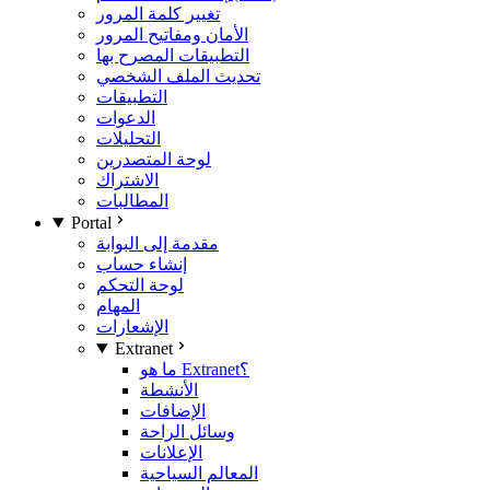
تغيير كلمة المرور
الأمان ومفاتيح المرور
التطبيقات المصرح بها
تحديث الملف الشخصي
التطبيقات
الدعوات
التحليلات
لوحة المتصدرين
الاشتراك
المطالبات
Portal
مقدمة إلى البوابة
إنشاء حساب
لوحة التحكم
المهام
الإشعارات
Extranet
ما هو Extranet؟
الأنشطة
الإضافات
وسائل الراحة
الإعلانات
المعالم السياحية