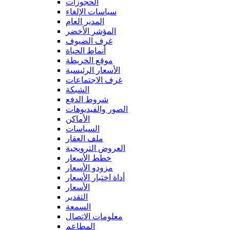
الحجوزات
سياسات الإلغاء
المدير العام
المؤشر الأخضر
غرف الضيوف
أنماط الحياة
موقع الخريطة
الأسعار الرئيسية
غرف الاجتماعات
الشبكة
شروط الدفع
الصور والفيديوهات
الأماكن
السياسات
ملف العقار
العروض الترويجية
خطط الأسعار
مزودو الأسعار
أداة اختبار الأسعار
الأسعار
التقدير
السمعة
معلومات الاتصال
المطاعم