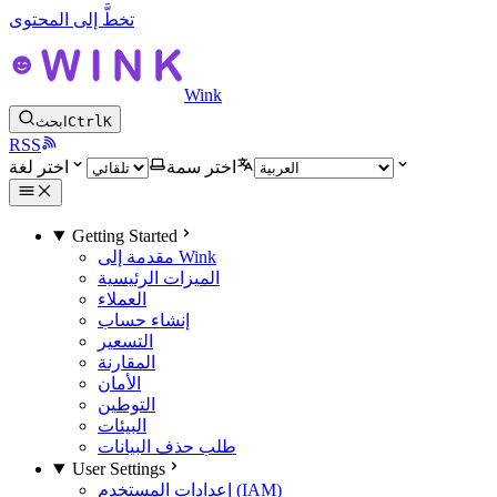
تخطَّ إلى المحتوى
Wink
K
Ctrl
ابحث
RSS
اختر سمة
اختر لغة
Getting Started
مقدمة إلى Wink
الميزات الرئيسية
العملاء
إنشاء حساب
التسعير
المقارنة
الأمان
التوطين
البيئات
طلب حذف البيانات
User Settings
إعدادات المستخدم (IAM)