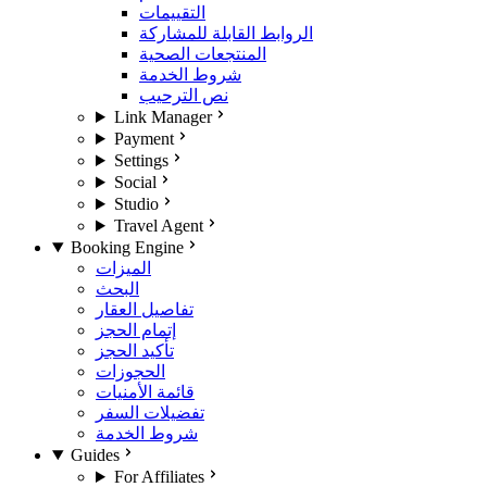
التقييمات
الروابط القابلة للمشاركة
المنتجعات الصحية
شروط الخدمة
نص الترحيب
Link Manager
Payment
Settings
Social
Studio
Travel Agent
Booking Engine
الميزات
البحث
تفاصيل العقار
إتمام الحجز
تأكيد الحجز
الحجوزات
قائمة الأمنيات
تفضيلات السفر
شروط الخدمة
Guides
For Affiliates