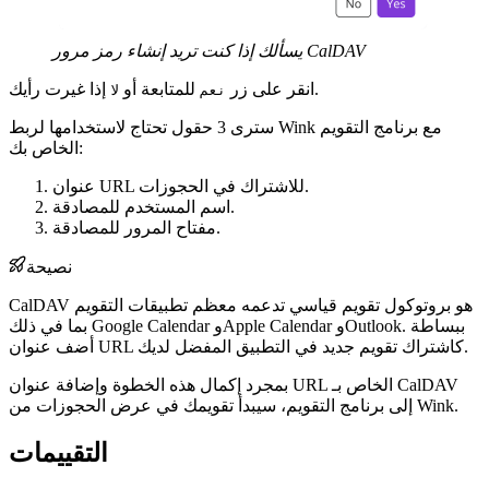
يسألك إذا كنت تريد إنشاء رمز مرور CalDAV
إذا غيرت رأيك.
انقر على زر
للمتابعة أو
نعم
لا
سترى 3 حقول تحتاج لاستخدامها لربط Wink مع برنامج التقويم
الخاص بك:
عنوان URL للاشتراك في الحجوزات.
اسم المستخدم للمصادقة.
مفتاح المرور للمصادقة.
نصيحة
CalDAV هو بروتوكول تقويم قياسي تدعمه معظم تطبيقات التقويم
بما في ذلك Google Calendar وApple Calendar وOutlook. ببساطة
أضف عنوان URL كاشتراك تقويم جديد في التطبيق المفضل لديك.
بمجرد إكمال هذه الخطوة وإضافة عنوان URL الخاص بـ CalDAV
إلى برنامج التقويم، سيبدأ تقويمك في عرض الحجوزات من Wink.
التقييمات