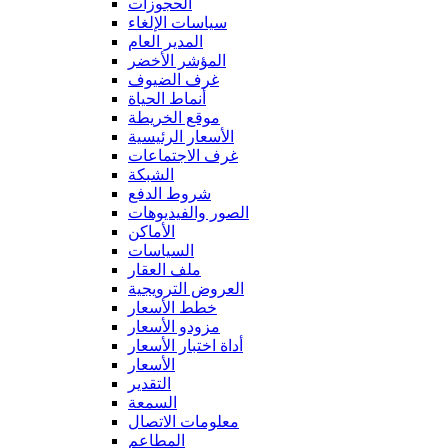
الحجوزات
سياسات الإلغاء
المدير العام
المؤشر الأخضر
غرف الضيوف
أنماط الحياة
موقع الخريطة
الأسعار الرئيسية
غرف الاجتماعات
الشبكة
شروط الدفع
الصور والفيديوهات
الأماكن
السياسات
ملف العقار
العروض الترويجية
خطط الأسعار
مزودو الأسعار
أداة اختبار الأسعار
الأسعار
التقدير
السمعة
معلومات الاتصال
المطاعم