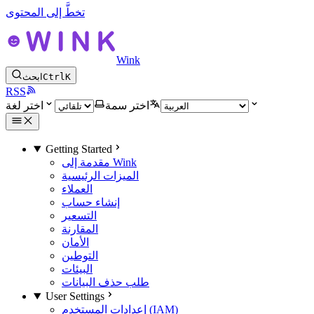
تخطَّ إلى المحتوى
Wink
K
Ctrl
ابحث
RSS
اختر سمة
اختر لغة
Getting Started
مقدمة إلى Wink
الميزات الرئيسية
العملاء
إنشاء حساب
التسعير
المقارنة
الأمان
التوطين
البيئات
طلب حذف البيانات
User Settings
إعدادات المستخدم (IAM)