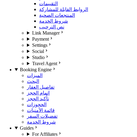
التقييمات
الروابط القابلة للمشاركة
المنتجعات الصحية
شروط الخدمة
نص الترحيب
Link Manager
Payment
Settings
Social
Studio
Travel Agent
Booking Engine
الميزات
البحث
تفاصيل العقار
إتمام الحجز
تأكيد الحجز
الحجوزات
قائمة الأمنيات
تفضيلات السفر
شروط الخدمة
Guides
For Affiliates