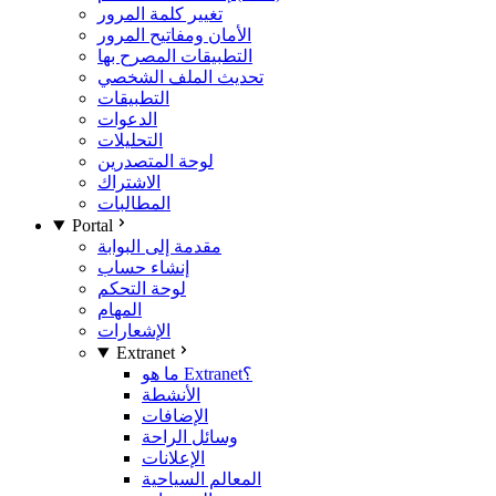
تغيير كلمة المرور
الأمان ومفاتيح المرور
التطبيقات المصرح بها
تحديث الملف الشخصي
التطبيقات
الدعوات
التحليلات
لوحة المتصدرين
الاشتراك
المطالبات
Portal
مقدمة إلى البوابة
إنشاء حساب
لوحة التحكم
المهام
الإشعارات
Extranet
ما هو Extranet؟
الأنشطة
الإضافات
وسائل الراحة
الإعلانات
المعالم السياحية