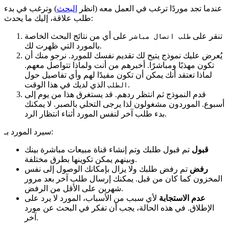
عندما تجد موردًا ترغب في العمل معه (انظر
البحث
) وترغب في بدء
طلب علاقة، إليك ما يحدث:
تنقر على
على أي من نتائج البحث الخاصة
طلب اتصال مباشر
بالمورد التي ظهرت لك.
يُعرض عليك نموذج يتيح لك تقديم نفسك للمورد. نرجو منك أن
تكون مهذبًا ومباشرًا. أخبرهم من أنت ولماذا تتواصل معهم.
لماذا تعتقد أنك يمكن أن تكون مفيدًا لهم وأي تفاصيل حول
الذي لديك في هذا الوقت.
الطلب
قدم النموذج ثم انتظر ردهم. قد يستغرق هذا من يوم إلى
أسبوع. الموردون مشغولون لذا يرجى التحلي بالصبر. لا يمكنك
بدء طلب آخر لنفس المورد أثناء انتظار الرد.
سيرد المورد بـ:
قبول
تم قبول طلبك وتم إنشاء قناة مبيعات مباشرة بينك
وبينهم يمكن تكوينها بطرق مختلفة.
رفض
تم رفض طلبك ولا يزال بإمكانك الوصول إلى نفس
المخزون كما كان من قبل. يمكنك إرسال طلب آخر بعد مرور
شهرين على الأقل من الرفض.
عدم الاستجابة
لأي سبب من الأسباب، المورد لا يرد على
الإطلاق. في هذه الحالة، يجب أن تفكر في البحث عن مورد
آخر.