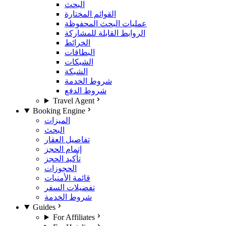
البحث
القوائم المختارة
عمليات البحث المحفوظة
الروابط القابلة للمشاركة
الخرائط
البطاقات
الشبكات
الشبكة
شروط الخدمة
شروط الدفع
Travel Agent
Booking Engine
الميزات
البحث
تفاصيل العقار
إتمام الحجز
تأكيد الحجز
الحجوزات
قائمة الأمنيات
تفضيلات السفر
شروط الخدمة
Guides
For Affiliates