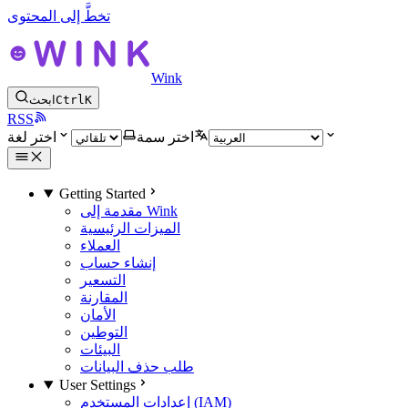
تخطَّ إلى المحتوى
Wink
K
Ctrl
ابحث
RSS
اختر سمة
اختر لغة
Getting Started
مقدمة إلى Wink
الميزات الرئيسية
العملاء
إنشاء حساب
التسعير
المقارنة
الأمان
التوطين
البيئات
طلب حذف البيانات
User Settings
إعدادات المستخدم (IAM)