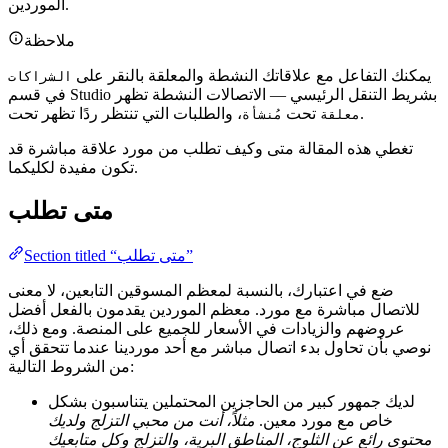
الموردين.
ملاحظة
يمكنك التفاعل مع علاقاتك النشطة والمعلقة بالنقر على
الشراكات
في قسم Studio بشريط التنقل الرئيسي — الاتصالات النشطة تظهر
.
، والطلبات التي تنتظر ردًا تظهر تحت
تحت
معلقة
مُنشأة
تغطي هذه المقالة متى وكيف تطلب من مورد علاقة مباشرة قد
تكون مفيدة لكليكما.
متى تطلب
Section titled “متى تطلب”
ضع في اعتبارك، بالنسبة لمعظم المسوقين التابعين، لا معنى
للاتصال مباشرة مع مورد. معظم الموردين يقدمون بالفعل أفضل
عروضهم والزيادات في الأسعار للجميع على المنصة. ومع ذلك،
نوصي بأن تحاول بدء اتصال مباشر مع أحد موردينا عندما تتحقق أي
من الشروط التالية:
لديك جمهور كبير من الحاجزين المحتملين يتناسبون بشكل
خاص مع مورد معين.
مثلاً، أنت من محبي التزلج ولديك
محتوى رائع عن الثلوج، المناطق البرية، والتزلج وكل متابعيك