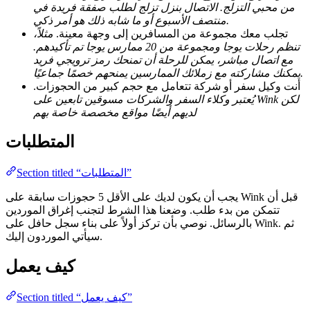
من محبي التزلج. الاتصال بنزل تزلج لطلب صفقة فريدة في
منتصف الأسبوع أو ما شابه ذلك هو أمر ذكي.
تجلب معك مجموعة من المسافرين إلى وجهة معينة.
مثلاً،
تنظم رحلات يوجا ومجموعة من 20 ممارس يوجا تم تأكيدهم.
مع اتصال مباشر، يمكن للرحلة أن تمنحك رمز ترويجي فريد
يمكنك مشاركته مع زملائك الممارسين يمنحهم خصمًا جماعيًا.
أنت وكيل سفر أو شركة تتعامل مع حجم كبير من الحجوزات.
يُعتبر وكلاء السفر والشركات مسوقين تابعين على Wink لكن
لديهم أيضًا مواقع مخصصة خاصة بهم
المتطلبات
Section titled “المتطلبات”
يجب أن يكون لديك على الأقل 5 حجوزات سابقة على Wink قبل أن
تتمكن من بدء طلب. وضعنا هذا الشرط لتجنب إغراق الموردين
بالرسائل. نوصي بأن تركز أولاً على بناء سجل حافل على Wink. ثم
سيأتي الموردون إليك.
كيف يعمل
Section titled “كيف يعمل”