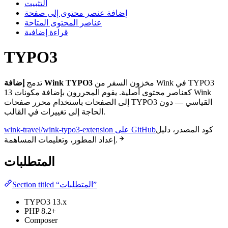
التثبيت
إضافة عنصر محتوى إلى صفحة
عناصر المحتوى المتاحة
قراءة إضافية
TYPO3
مخزون السفر من Wink في TYPO3
إضافة Wink TYPO3
تدمج
13 كعناصر محتوى أصلية. يقوم المحررون بإضافة مكونات Wink
إلى الصفحات باستخدام محرر صفحات TYPO3 القياسي — دون
الحاجة إلى تغييرات في القالب.
كود المصدر، دليل
wink-travel/wink-typo3-extension على GitHub
إعداد المطور، وتعليمات المساهمة.
المتطلبات
Section titled “المتطلبات”
TYPO3 13.x
PHP 8.2+
Composer