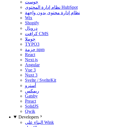
جوست
نظام إدارة المحتوى HubSpot
نظام إدارة محتوى بدون واجهة
Wix
Shopify
دروبال
كرافت CMS
جوملا
TYPO3
حزمة npm
React
Next.js
Angular
Vue 3
Nuxt 3
Svelte / SvelteKit
أسترو
ريمكس
Gatsby
Preact
SolidJS
Qwik
Developers
البناء على Wink