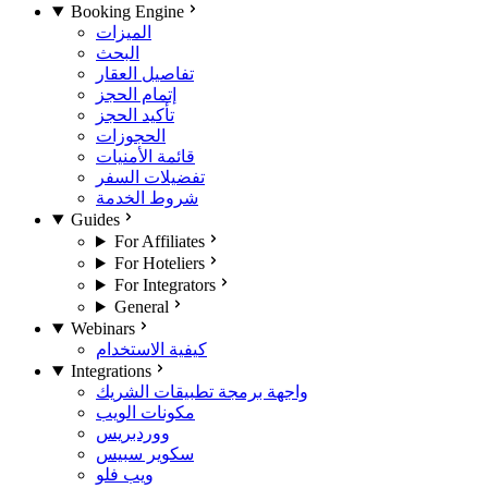
Booking Engine
الميزات
البحث
تفاصيل العقار
إتمام الحجز
تأكيد الحجز
الحجوزات
قائمة الأمنيات
تفضيلات السفر
شروط الخدمة
Guides
For Affiliates
For Hoteliers
For Integrators
General
Webinars
كيفية الاستخدام
Integrations
واجهة برمجة تطبيقات الشريك
مكونات الويب
ووردبريس
سكوير سبيس
ويب فلو