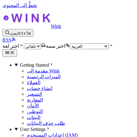
تخطَّ إلى المحتوى
Wink
K
Ctrl
ابحث
RSS
اختر سمة
اختر لغة
Getting Started
مقدمة إلى Wink
الميزات الرئيسية
العملاء
إنشاء حساب
التسعير
المقارنة
الأمان
التوطين
البيئات
طلب حذف البيانات
User Settings
إعدادات المستخدم (IAM)