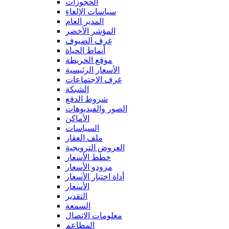
الحجوزات
سياسات الإلغاء
المدير العام
المؤشر الأخضر
غرف الضيوف
أنماط الحياة
موقع الخريطة
الأسعار الرئيسية
غرف الاجتماعات
الشبكة
شروط الدفع
الصور والفيديوهات
الأماكن
السياسات
ملف العقار
العروض الترويجية
خطط الأسعار
مزودو الأسعار
أداة اختبار الأسعار
الأسعار
التقدير
السمعة
معلومات الاتصال
المطاعم