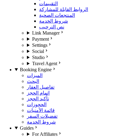
التقييمات
الروابط القابلة للمشاركة
المنتجعات الصحية
شروط الخدمة
نص الترحيب
Link Manager
Payment
Settings
Social
Studio
Travel Agent
Booking Engine
الميزات
البحث
تفاصيل العقار
إتمام الحجز
تأكيد الحجز
الحجوزات
قائمة الأمنيات
تفضيلات السفر
شروط الخدمة
Guides
For Affiliates