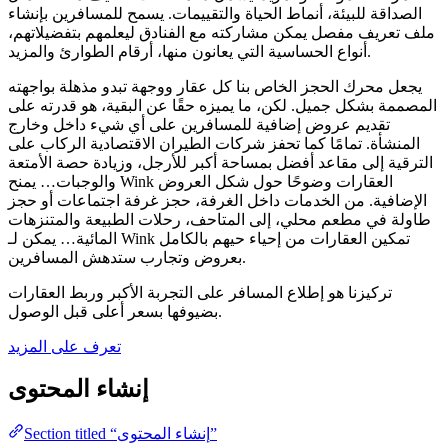
الصداقة للبيئة، أنماط الحياة والتقييمات. يسمح للمسافرين بإنشاء
ملف تعريف مفصل يمكن مشاركته مع الفنادق ليعلمهم بتفضيلاتهم،
أنواع الحساسية التي يعانون منها، أرقام الطوارئ والمزيد.
يجعل محرك الحجز الخاص بنا كل عقار ووجهة تبدو مذهلة بواجهته
المصممة بشكل جميل. لكن، ما يميزه حقًا عن البقية، هو قدرته على
تقديم عروض إضافية للمسافرين على أي شيء داخل وخارج
المنشأة. تمامًا كما تحفز شركات الطيران الاقتصادية الركاب على
الترقية إلى مقاعد أفضل بمساحة أكبر للأرجل، وزيادة حصة الأمتعة
والوجبات… يمنح Wink العقارات وضوحًا حول شكل العروض
الإضافية. من الخدمات داخل الغرفة، حجز غرفة اجتماعات أو حجز
طاولة في مطعم محلي، إلى المتاحف، رحلات الطبيعة والمتنزهات
المائية… يمكن لـ Wink تمكين العقارات من إحياء حيهم بالكامل
بعروض وتجارب ستدهش المسافرين.
تركيزنا هو إطلاع المسافر على التجربة الأكبر وربط العقارات
بضيوفها بسعر أعلى قبل الوصول.
تعرف على المزيد
إنشاء المحتوى
Section titled “إنشاء المحتوى”