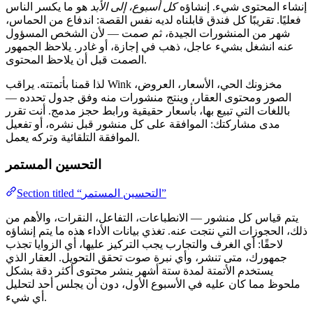
إنشاء المحتوى شيء. إنشاؤه
كل أسبوع، إلى الأبد
هو ما يكسر الناس
فعليًا. تقريبًا كل فندق قابلناه لديه نفس القصة: اندفاع من الحماس،
شهر من المنشورات الجيدة، ثم صمت — لأن الشخص المسؤول
عنه انشغل بشيء عاجل، ذهب في إجازة، أو غادر. يلاحظ الجمهور
الصمت قبل أن يلاحظ المحتوى.
لذا قمنا بأتمتته. يراقب Wink مخزونك الحي، الأسعار، العروض،
الصور ومحتوى العقار، وينتج منشورات منه وفق جدول تحدده —
باللغات التي تبيع بها، بأسعار حقيقية ورابط حجز مدمج. أنت تقرر
مدى مشاركتك: الموافقة على كل منشور قبل نشره، أو تفعيل
الموافقة التلقائية وتركه يعمل.
التحسين المستمر
Section titled “التحسين المستمر”
يتم قياس كل منشور — الانطباعات، التفاعل، النقرات، والأهم من
ذلك، الحجوزات التي نتجت عنه. تغذي بيانات الأداء هذه ما يتم إنشاؤه
لاحقًا: أي الغرف والتجارب يجب التركيز عليها، أي الزوايا تجذب
جمهورك، متى تنشر، وأي نبرة صوت تحقق التحويل. العقار الذي
يستخدم الأتمتة لمدة ستة أشهر ينشر محتوى أكثر دقة بشكل
ملحوظ مما كان عليه في الأسبوع الأول، دون أن يجلس أحد لتحليل
أي شيء.