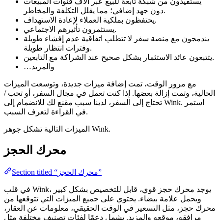
يستفيدون من شبكة تابعة للبيع عبر آلاف قنوات المبيعات
دون جهد إضافي؛ مما يقلل التكلفة والمخاطر.
يحتفظون بملكية العملاء لإعادة الاستهداف.
يستثمرون تأثيرهم الاجتماعي.
يندمجون مع منصة سفر لا تتطلب اتفاقية عدم إفشاء طويلة
وفترات انتظار طويلة.
يتتبعون عائد الاستثمار بشكل صحيح عند الشراكة مع التابعين.
…والمزيد
مع مرور الوقت، تمت إضافة ميزات جديدة، وتوسعت الميزات
الحالية، وتمت إزالة بعضها. إذا كنت تعمل في مجال السفر، أو تحب /
تحتاج إلى السفر، لدينا سبب مقنع لك للانضمام إلى Wink. استمر
في القراءة لتعرف السبب.
الميزات التالية تشكل جوهر Wink.
محرك الحجز
Section titled “محرك الحجز”
في قلب Wink، يوجد محرك حجز قوي، قابل للتخصيص بشكل كبير
ويحمل علامة بيضاء. يحتوي على جميع الميزات التي تتوقعها من
محرك حجز، مثل التسعير في الوقت الحقيقي، معلومات عن العقار،
مرافقه، موقعه والمزيد. يشمل دعمًا لفئات تصنيف مختلفة مثل