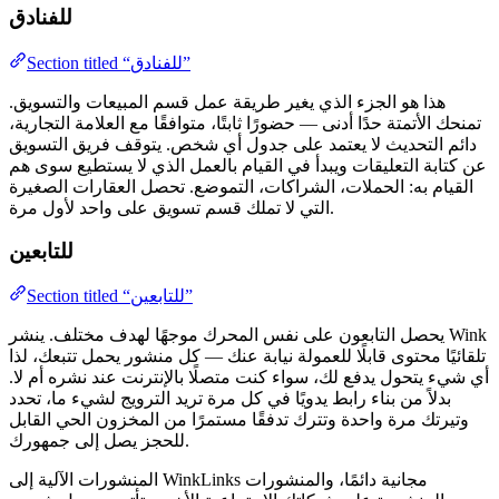
للفنادق
Section titled “للفنادق”
هذا هو الجزء الذي يغير طريقة عمل قسم المبيعات والتسويق.
تمنحك الأتمتة حدًا أدنى — حضورًا ثابتًا، متوافقًا مع العلامة التجارية،
دائم التحديث لا يعتمد على جدول أي شخص. يتوقف فريق التسويق
عن كتابة التعليقات ويبدأ في القيام بالعمل الذي لا يستطيع سوى هم
القيام به: الحملات، الشراكات، التموضع. تحصل العقارات الصغيرة
التي لا تملك قسم تسويق على واحد لأول مرة.
للتابعين
Section titled “للتابعين”
يحصل التابعون على نفس المحرك موجهًا لهدف مختلف. ينشر Wink
تلقائيًا محتوى قابلًا للعمولة نيابة عنك — كل منشور يحمل تتبعك، لذا
أي شيء يتحول يدفع لك، سواء كنت متصلًا بالإنترنت عند نشره أم لا.
بدلاً من بناء رابط يدويًا في كل مرة تريد الترويج لشيء ما، تحدد
وتيرتك مرة واحدة وتترك تدفقًا مستمرًا من المخزون الحي القابل
للحجز يصل إلى جمهورك.
المنشورات الآلية إلى WinkLinks مجانية دائمًا، والمنشورات