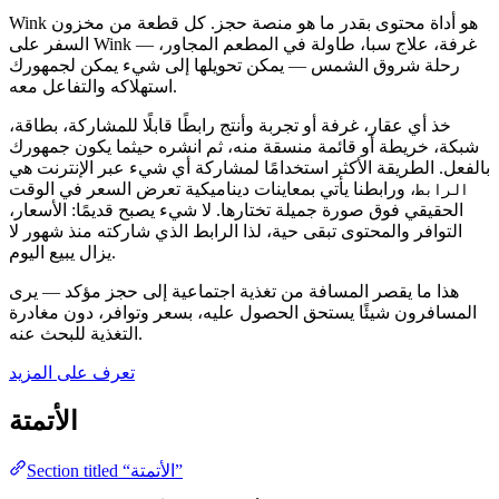
Wink هو أداة محتوى بقدر ما هو منصة حجز. كل قطعة من مخزون
السفر على Wink — غرفة، علاج سبا، طاولة في المطعم المجاور،
رحلة شروق الشمس — يمكن تحويلها إلى شيء يمكن لجمهورك
استهلاكه والتفاعل معه.
خذ أي عقار، غرفة أو تجربة وأنتج رابطًا قابلًا للمشاركة، بطاقة،
شبكة، خريطة أو قائمة منسقة منه، ثم انشره حيثما يكون جمهورك
بالفعل. الطريقة الأكثر استخدامًا لمشاركة أي شيء عبر الإنترنت هي
، ورابطنا يأتي بمعاينات ديناميكية تعرض السعر في الوقت
الرابط
الحقيقي فوق صورة جميلة تختارها. لا شيء يصبح قديمًا: الأسعار،
التوافر والمحتوى تبقى حية، لذا الرابط الذي شاركته منذ شهور لا
يزال يبيع اليوم.
هذا ما يقصر المسافة من تغذية اجتماعية إلى حجز مؤكد — يرى
المسافرون شيئًا يستحق الحصول عليه، بسعر وتوافر، دون مغادرة
التغذية للبحث عنه.
تعرف على المزيد
الأتمتة
Section titled “الأتمتة”