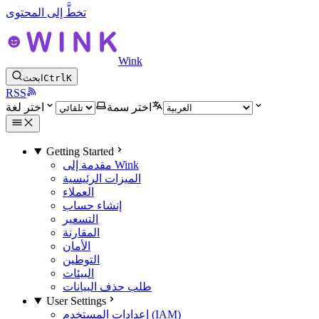
تخطَّ إلى المحتوى
Wink
K
Ctrl
ابحث
RSS
اختر سمة
اختر لغة
Getting Started
مقدمة إلى Wink
الميزات الرئيسية
العملاء
إنشاء حساب
التسعير
المقارنة
الأمان
التوطين
البيئات
طلب حذف البيانات
User Settings
إعدادات المستخدم (IAM)