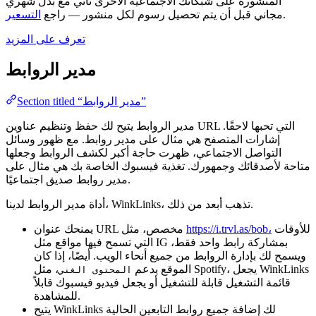
المنشورة على شبكاتك الاجتماعية الأخرى تأتي مع بدل شهري
.
مجاني قبل أن يتم تحصيل رسوم لكل منشور — راجع
التسعير
تعرف على المزيد
مدير الروابط
Section titled “مدير الروابط”
مدير الروابط يتيح لك حفظ وتنظيم عناوين URL التي تحبها لاحقًا.
إشارات المتصفح هي مثال على مدير روابط. مع ظهور وسائل
التواصل الاجتماعي، ظهرت حاجة أكبر لكشف الروابط وجعلها
متاحة لأصدقائك وجمهورك. تغذية فيسبوك الخاصة بك هي مثال على
مدير روابط صديق اجتماعيًا.
أداة مدير الروابط لدينا، WinkLinks، تذهب أبعد من ذلك.
للأوقات
https://i.trvl.as/bob،
يمنحك عنوان URL مخصص، مثل
التي تسمح فيها مواقع مثل IG بمشاركة رابط واحد فقط،
ويسمح لك بإدارة الروابط من جميع أنحاء الويب. أيضًا، إذا كان
الموقع يدعم
، مثل Spotify، يجعل WinkLinks
المحتوى الغني
قائمة التشغيل قابلة للتشغيل أو يجعل فيديو فيسبوك قابلاً
للمشاهدة.
يتيح WinkLinks لك إضافة جميع روابط التابعين الحالية