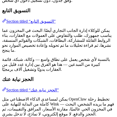
وفق جدول، دون تسجيل دخول أي شخص.
التسويق التابع
Section titled “التسويق التابع”
يمكن للوكلاء إدارة الجانب التجاري أيضًا: البحث في المخزون عما
يناسب جمهورك، طلب والتفاوض على العمولات مع العقارات، بناء
الروابط القابلة للمشاركة، البطاقات، الشبكات والقوائم المنسقة،
نشرها، ثم قراءة تحليلات ما تم تحويله وإعادة تخصيص الموارد نحو
ما ينجح.
بالنسبة لأي شخص يعمل على نطاق واسع — وكالة، شبكة، قائمة
كبيرة من المبدعين — هذا هو الفرق بين إدارة عدد قليل من
العقارات يدويًا وتشغيل آلاف برمجيًا.
الحجز نيابة عنك
Section titled “الحجز نيابة عنك”
يمكن لمساعدي الذكاء الاصطناعي مثل OpenClaw تخطيط رحلة
كاملة من البداية للنهاية على Wink — فهم ما يريده الشخص، البحث
في المخزون الحي عالميًا، مقارنة الأسعار، المرافق والتقييمات، ثم
الحجز والدفع. لا موقع إلكتروني، لا نماذج، لا تدخل بشري.