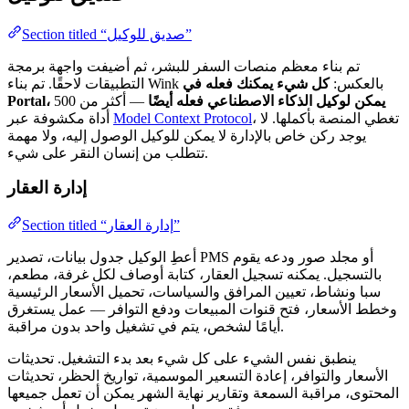
Section titled “صديق للوكيل”
تم بناء معظم منصات السفر للبشر، ثم أضيفت واجهة برمجة
التطبيقات لاحقًا. تم بناء Wink بالعكس:
كل شيء يمكنك فعله في
Portal، يمكن لوكيل الذكاء الاصطناعي فعله أيضًا
— أكثر من 500
، تغطي المنصة بأكملها. لا
Model Context Protocol
أداة مكشوفة عبر
يوجد ركن خاص بالإدارة لا يمكن للوكيل الوصول إليه، ولا مهمة
تتطلب من إنسان النقر على شيء.
إدارة العقار
Section titled “إدارة العقار”
أعطِ الوكيل جدول بيانات، تصدير PMS أو مجلد صور ودعه يقوم
بالتسجيل. يمكنه تسجيل العقار، كتابة أوصاف لكل غرفة، مطعم،
سبا ونشاط، تعيين المرافق والسياسات، تحميل الأسعار الرئيسية
وخطط الأسعار، فتح قنوات المبيعات ودفع التوافر — عمل يستغرق
أيامًا لشخص، يتم في تشغيل واحد بدون مراقبة.
ينطبق نفس الشيء على كل شيء بعد بدء التشغيل. تحديثات
الأسعار والتوافر، إعادة التسعير الموسمية، تواريخ الحظر، تحديثات
المحتوى، مراقبة السمعة وتقارير نهاية الشهر يمكن أن تعمل جميعها