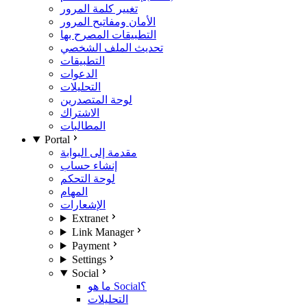
تغيير كلمة المرور
الأمان ومفاتيح المرور
التطبيقات المصرح بها
تحديث الملف الشخصي
التطبيقات
الدعوات
التحليلات
لوحة المتصدرين
الاشتراك
المطالبات
Portal
مقدمة إلى البوابة
إنشاء حساب
لوحة التحكم
المهام
الإشعارات
Extranet
Link Manager
Payment
Settings
Social
ما هو Social؟
التحليلات