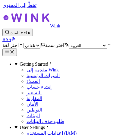
تخطَّ إلى المحتوى
Wink
K
Ctrl
ابحث
RSS
اختر سمة
اختر لغة
Getting Started
مقدمة إلى Wink
الميزات الرئيسية
العملاء
إنشاء حساب
التسعير
المقارنة
الأمان
التوطين
البيئات
طلب حذف البيانات
User Settings
إعدادات المستخدم (IAM)