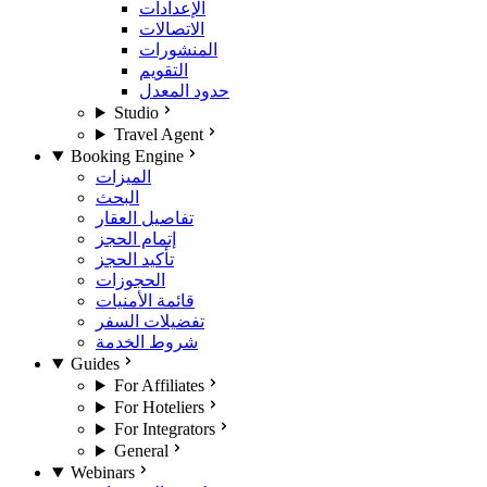
الإعدادات
الاتصالات
المنشورات
التقويم
حدود المعدل
Studio
Travel Agent
Booking Engine
الميزات
البحث
تفاصيل العقار
إتمام الحجز
تأكيد الحجز
الحجوزات
قائمة الأمنيات
تفضيلات السفر
شروط الخدمة
Guides
For Affiliates
For Hoteliers
For Integrators
General
Webinars