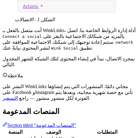
الشكل 1 - الاتصالات
أنت متصل بالفعل بـ WinkLinks، أداة إدارة الروابط الخاصة بنا. اتصل
بالمزيد من شبكاتك الاجتماعية بالنقر على
Connect a social
. ستتم إعادة توجيهك إلى شبكتك الاجتماعية للموافقة على
network
لنشر المحتوى نيابةً عنك.
تطبيق
Wink Social
بمجرد الاتصال، نبدأ في إنشاء المحتوى لتلك الشبكة للشهر المجدول
التالي.
ملاحظة
النشر على WinkLinks مجاني دائمًا. المنشورات التي يتم إنشاؤها
على Facebook وInstagram تأتي مع حصة شهرية مجانية، وبعدها يتم
.
الفوترة لكل منشور منشور — راجع
التسعير
المنصات المدعومة
Section titled “المنصات المدعومة”
المتطلبات
الوصف
المنصة