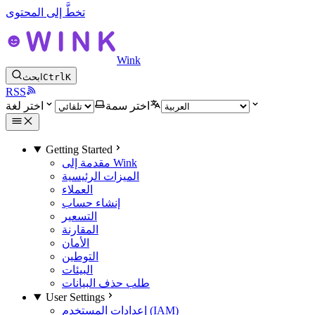
تخطَّ إلى المحتوى
Wink
K
Ctrl
ابحث
RSS
اختر سمة
اختر لغة
Getting Started
مقدمة إلى Wink
الميزات الرئيسية
العملاء
إنشاء حساب
التسعير
المقارنة
الأمان
التوطين
البيئات
طلب حذف البيانات
User Settings
إعدادات المستخدم (IAM)