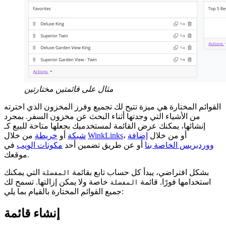
مثال على قائمتين مختارتين
القوائم المختارة هي ميزة تتيح لك تجميع وفرز المخزون الذي اخترته
من الأشياء التي وجدتها أثناء البحث عن مخزون السفر. بمجرد
إنشائها، يمكنك عرض القائمة لمستخدميك بجعلها متاحة للبيع كـ
، أو من خلال
إضافة
WinkLinks
من خلال
شبكة
أو
خريطة
ووردبريس الخاصة بنا
أو عن طريق تضمين أحد
مكونات الويب
في
موقعك.
بشكل افتراضي، يبدأ كل حساب تابع بقائمة
التي يمكنك
المفضلة
استخدامها فورًا. قائمة
خاصة ولا يمكن إزالتها. تسمح لك
المفضلة
جميع القوائم المختارة بالقيام بما يلي:
إنشاء قائمة