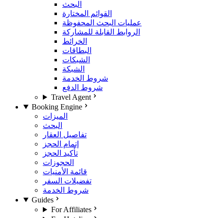
البحث
القوائم المختارة
عمليات البحث المحفوظة
الروابط القابلة للمشاركة
الخرائط
البطاقات
الشبكات
الشبكة
شروط الخدمة
شروط الدفع
Travel Agent
Booking Engine
الميزات
البحث
تفاصيل العقار
إتمام الحجز
تأكيد الحجز
الحجوزات
قائمة الأمنيات
تفضيلات السفر
شروط الخدمة
Guides
For Affiliates