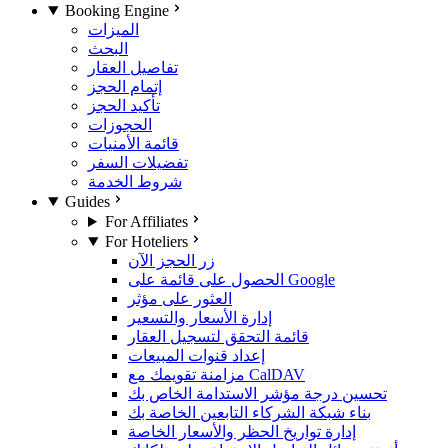
Booking Engine
الميزات
البحث
تفاصيل العقار
إتمام الحجز
تأكيد الحجز
الحجوزات
قائمة الأمنيات
تفضيلات السفر
شروط الخدمة
Guides
For Affiliates
For Hoteliers
زر الحجز الآن
الحصول على قائمة على Google
العثور على مؤثر
إدارة الأسعار والتسعير
قائمة التحقق لتسجيل العقار
إعداد قنوات المبيعات
مزامنة تقويمك مع CalDAV
تحسين درجة مؤشر الاستدامة الخاص بك
بناء شبكة الشركاء التابعين الخاصة بك
إدارة تواريخ الحظر والأسعار الخاصة