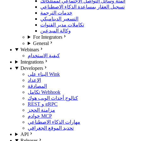
أتمتة وسائل التواصل الاجتماعي لممتلكاتك
تسجيل العقار بمساعدة الذكاء الاصطناعي
خدمات الترجمة
التسعير الديناميكي
تكاملات مدير القنوات
وكالة المبدعين
For Integrators
General
Webinars
كيفية الاستخدام
Integrations
Developers
البناء على Wink
الإعداد
المصادقة
تكامل Webhook
كتالوج أحداث الويب هوك
REST و gRPC
مزامنة الحجز
خوادم MCP
مهارات الذكاء الاصطناعي
تحديد الموقع الجغرافي
API
Releases