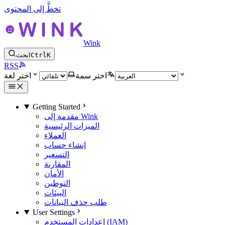
تخطَّ إلى المحتوى
Wink
K
Ctrl
ابحث
RSS
اختر سمة
اختر لغة
Getting Started
مقدمة إلى Wink
الميزات الرئيسية
العملاء
إنشاء حساب
التسعير
المقارنة
الأمان
التوطين
البيئات
طلب حذف البيانات
User Settings
إعدادات المستخدم (IAM)