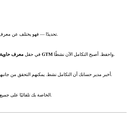
). إذا كانت من شريك مثل Sojern، اطلب معرف حاوية GTM تحديدًا — فهو يختلف عن معرف البكسل أو الوسم.
واحفظ. أصبح التكامل الآن نشطًا.
معرف حاوية GTM
، الصق معرف حاوية GTM في حقل
لممتلكاتك وأن البيانات تتدفق إلى حسابك.
إذا كانت الحاوية من شريك مثل Sojern، أخبر مدير حسابك أن التكامل نشط. يمكنهم
لا تحتاج إلى وضع أي كود بكسل على موقعك الخاص لهذا التكامل. يقوم Wink بتحميل حاوية GTM الخاصة بك تلقائيًا على جميع الصفحات التي تكون فيها ممتلكاتك نشطة.