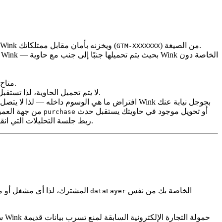
) ويخزنه بأمان مقابل ممتلكاتك.
ضمن إعدادات التخصيص الخاصة بك. عند إدخال معرف الحاوية، يتحقق Wink من الصيغة (
GTM-XXXXXXX
المشترك. كل حدث حجز يتتبعه Wink متاح لحاويتك في نفس الوقت.
— على سبيل المثال، عندما يتصفح الضيف فندقًا مختلفًا على Wink — لا يتم تحميل الحاوية، لذا تستقبل فقط البيانات المتعلقة بممتلكاتك.
من خوادمه. بدلاً من ذلك، أي وسم GA4 أو تحويل موجود في حاويتك يستقبل حدث
من جهة العميل
purchase
، لذلك يُنسب البيع إلى زيارة الضيف الأصلية بدلاً من احتسابه كجلسة جديدة.
يعيد Wink ربط جلسة التحليلات ال
طوال رحلة الضيف. تقرأ حاوية GTM الخاصة بك من نفس
المشترك، لذا أي مشغل أو مت
dataLayer
كل حدث ي