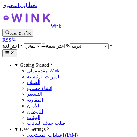
تخطَّ إلى المحتوى
Wink
K
Ctrl
ابحث
RSS
اختر سمة
اختر لغة
Getting Started
مقدمة إلى Wink
الميزات الرئيسية
العملاء
إنشاء حساب
التسعير
المقارنة
الأمان
التوطين
البيئات
طلب حذف البيانات
User Settings
إعدادات المستخدم (IAM)