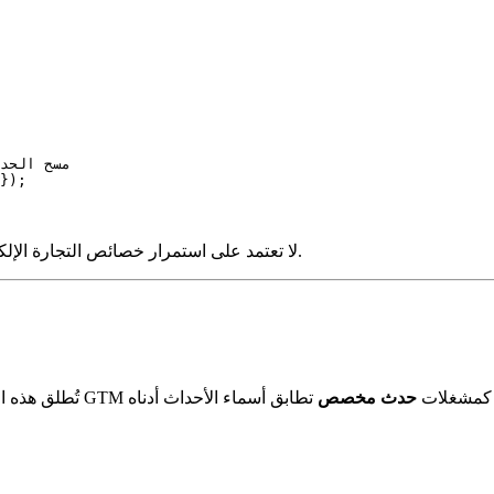
// مسح الح
});
لا تعتمد على استمرار خصائص التجارة الإلكترونية بين الأحداث. اقرأها دائمًا عند وقت المشغل ضمن نفس الحدث.
سار الحجز. قم بتكوين مشغلات GTM الخاصة بك كمشغلات
حدث مخصص