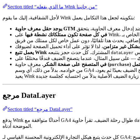
Section titled “ما الذي يفعله Wink من جانبنا”
لأجل الشفافية، إليك ما يقوم Wink بتكوينه لجعل هذا التكامل يعمل:
يوجد حقل معرف حاوية GTM
اص بـ Wink — بحيث يتم تحميلها جنبًا إلى جنب مع حاوية Wink الخاصة دون
في كل صفحة تكون ممتلكاتك نشطة فيها
 بشكل غير متزامن
فس
dataLayer
ك
مل (
) في المتصفح على صفحة الشكر.
معرف حاوية GTM هو صندوق أسود — لا يمكن لـ Wink افتراض ما هي الوسوم داخله — لذا لا يتصل Wink بجوجل نيابة عنك
purchase
لضيف بعيدًا ثم يعود،
مرجع DataLayer
Section titled “مرجع DataLayer”
da
الموضحة أدناه.
ب بيانات قديمة