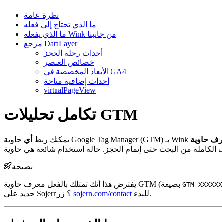
نظرة عامة
ما الذي تحتاج إلى فعله
ما الذي يفعله Wink من جانبنا
مرجع DataLayer
أحداث رحلة الحجز
خصائص العنصر
الأبعاد المخصصة في GA4
أحداث إضافية متاحة
virtualPageView
تكامل تحليلات GTM
يمكنك ربط
أي
نصيحة
يفترض هذا أنك تمتلك بالفعل معرف حاوية GTM (بصيغة
GTM-XXXXXX
للبدء.
sojern.com/contact
جديد على Sojern؟ زر