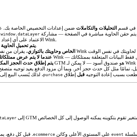
في قسم
التحليلات والتكاملات
على Wink، يتم حقن الحاوية مباشرة في الصفحة — مشاركة
الخ
window.dataLayer
الاعتماد على أي إعداد إضافي. يحدث هذا تلقائيًا، دون عمل خاص لكل ممتلك من فريق Wink.
، لذا لا تؤثر على أداء تحميل الصفحة لضيوفك.
يتم تحميل الحاوية
يعمل تتبع Wink الخاص وحاويتك بالتوازي
، يقرآن من ن
عندما لا يتم عرض ممتلكات
يتم إطلاق حدث الحجز المكت
، تمامًا مثل كل حدث حجز آخر. وبما أن مزود الدفع يعيد توجيه متصفح ا
تي انقطعت بسبب إعادة التوجيه
قبل
إطلاق
purchase
غير تقوم بتكوينه يمكنه الوصول إلى كل الخصائص
يدفع Wink أحداثًا متوافقة مع GA4 إلى
taLayer
تبع هيكل التجارة الإلكترونية المحسنة القياسي لـ GA4: سلسلة
على المستوى الأعلى وكائن
. قبل كل دفع، يمسح Wink حمولة التجارة الإلكترونية السابقة لمنع تسر
ecommerce
event