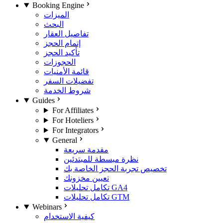
Booking Engine
الميزات
البحث
تفاصيل العقار
إتمام الحجز
تأكيد الحجز
الحجوزات
قائمة الأمنيات
تفضيلات السفر
شروط الخدمة
Guides
For Affiliates
For Hoteliers
For Integrators
General
مقدمة سريعة
نظرة مبسطة للمبتدئين
تخصيص تجربة الحجز الخاصة بك
تعيين مخزونك
تكامل تحليلات GA4
تكامل تحليلات GTM
Webinars
كيفية الاستخدام