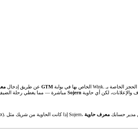
الخاص بها في بوابة Wink. بمجرد الربط، يتم تحميل الحاوية تلقائيًا لممتلكاتك وتقرأ أحداث الحجز الخاصة بـ Wink
معرف حاوية GTM
حاوية Google Tag Manager (GTM) بـ Wink عن طريق إدخال
Sojern
مباشرة — مما يغطي رحلة الضيف الكاملة من البحث حتى إتمام الحجز. حالة استخدام شائعة هي حاوية
ريك مثل Sojern، اطلب من مدير حسابك
X