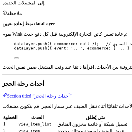
إلى المشغلات الجديدة.
ملاحظة
نمط إعادة تعيين dataLayer
يقوم Wink بإعادة تعيين كائن التجارة الإلكترونية قبل كل دفع حدث:
دث السابق
 });   
null
({ ecommerce: 
push
.
dataLayer
dataLayer
.
push
({ event: 
'
...
'
, ecommerce: { 
...
 } 
أحداث رحلة الحجز
Section titled “أحداث رحلة الحجز”
متى يُطلق
الحدث
الخطوة
1
تحميل شبكة أو قائمة مخزون الفنادق
view_item_list
2
عرض الضيف لصفحة ممتلك محددة
view_item