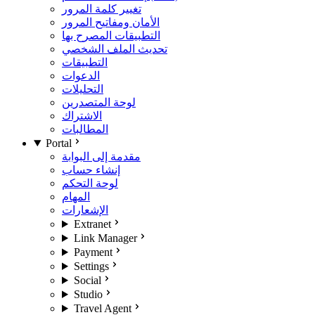
تغيير كلمة المرور
الأمان ومفاتيح المرور
التطبيقات المصرح بها
تحديث الملف الشخصي
التطبيقات
الدعوات
التحليلات
لوحة المتصدرين
الاشتراك
المطالبات
Portal
مقدمة إلى البوابة
إنشاء حساب
لوحة التحكم
المهام
الإشعارات
Extranet
Link Manager
Payment
Settings
Social
Studio
Travel Agent