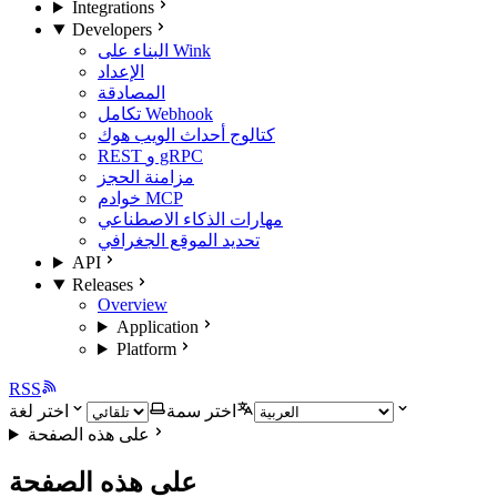
Integrations
Developers
البناء على Wink
الإعداد
المصادقة
تكامل Webhook
كتالوج أحداث الويب هوك
REST و gRPC
مزامنة الحجز
خوادم MCP
مهارات الذكاء الاصطناعي
تحديد الموقع الجغرافي
API
Releases
Overview
Application
Platform
RSS
اختر سمة
اختر لغة
على هذه الصفحة
على هذه الصفحة