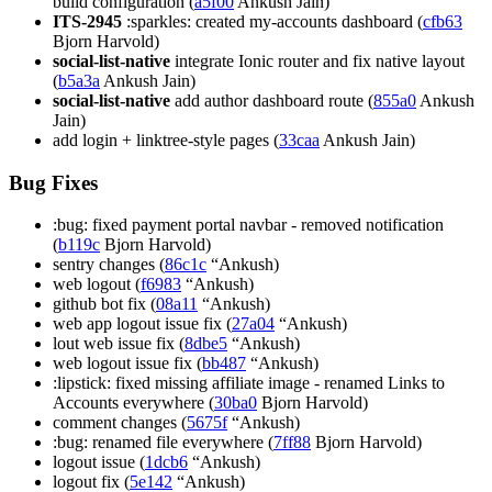
build configuration (
a5f00
Ankush Jain)
ITS-2945
:sparkles: created my-accounts dashboard (
cfb63
Bjorn Harvold)
social-list-native
integrate Ionic router and fix native layout
(
b5a3a
Ankush Jain)
social-list-native
add author dashboard route (
855a0
Ankush
Jain)
add login + linktree-style pages (
33caa
Ankush Jain)
Bug Fixes
:bug: fixed payment portal navbar - removed notification
(
b119c
Bjorn Harvold)
sentry changes (
86c1c
“Ankush)
web logout (
f6983
“Ankush)
github bot fix (
08a11
“Ankush)
web app logout issue fix (
27a04
“Ankush)
lout web issue fix (
8dbe5
“Ankush)
web logout issue fix (
bb487
“Ankush)
:lipstick: fixed missing affiliate image - renamed Links to
Accounts everywhere (
30ba0
Bjorn Harvold)
comment changes (
5675f
“Ankush)
:bug: renamed file everywhere (
7ff88
Bjorn Harvold)
logout issue (
1dcb6
“Ankush)
logout fix (
5e142
“Ankush)