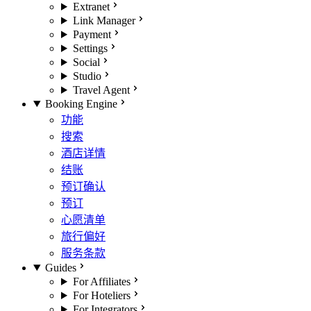
Extranet
Link Manager
Payment
Settings
Social
Studio
Travel Agent
Booking Engine
功能
搜索
酒店详情
结账
预订确认
预订
心愿清单
旅行偏好
服务条款
Guides
For Affiliates
For Hoteliers
For Integrators