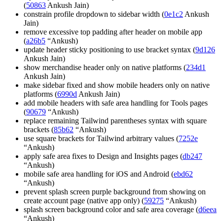
(
50863
Ankush Jain)
constrain profile dropdown to sidebar width (
0e1c2
Ankush
Jain)
remove excessive top padding after header on mobile app
(
a26b5
“Ankush)
update header sticky positioning to use bracket syntax (
9d126
Ankush Jain)
show merchandise header only on native platforms (
234d1
Ankush Jain)
make sidebar fixed and show mobile headers only on native
platforms (
6990d
Ankush Jain)
add mobile headers with safe area handling for Tools pages
(
90679
“Ankush)
replace remaining Tailwind parentheses syntax with square
brackets (
85b62
“Ankush)
use square brackets for Tailwind arbitrary values (
7252e
“Ankush)
apply safe area fixes to Design and Insights pages (
db247
“Ankush)
mobile safe area handling for iOS and Android (
ebd62
“Ankush)
prevent splash screen purple background from showing on
create account page (native app only) (
59275
“Ankush)
splash screen background color and safe area coverage (
d6eea
“Ankush)