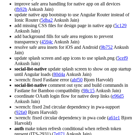
improve safe area handling for native app on all devices
(
fb92b
Ankush Jain)
update native app bootstrap to use Angular Router instead of
Ionic Router (
5dba2
Ankush Jain)
add missing CSS files for design page in native app (
5c129
Ankush Jain)
add background fills for safe area regions to prevent
transparency (
4594c
Ankush Jain)
resolve safe area insets for iOS and Android (
9b752
Ankush
Jain)
update splash screen and app icons to use splash.png (
5cef9
Ankush Jain)
social-list-native
update splash screen to show on app startup
until Angular loads (
80d4a
Ankush Jain)
:wrench: fixed Fastlane error (
abf50
Bjorn Harvold)
social-list-native
comment out sync and build commands in
Fastlane for Bamboo compatibility (
98c15
Ankush Jain)
coordinate OAuth login flow for native deep links (
e96d5
Ankush Jain)
:wrench: fixed 2nd circular dependency in pwa-support
(
92fa0
Bjorn Harvold)
:wrench: fixed circular dependency in pwa code (
a61e1
Bjorn
Harvold)
auth
make token refresh conditional when refresh token
present (ITS-2931) (
7e071
Ankush Jain)