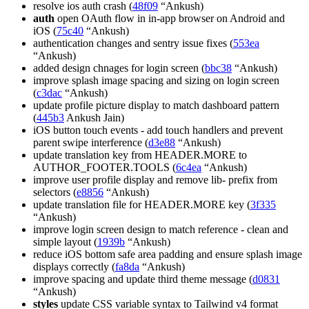
resolve ios auth crash (
48f09
“Ankush)
auth
open OAuth flow in in-app browser on Android and
iOS (
75c40
“Ankush)
authentication changes and sentry issue fixes (
553ea
“Ankush)
added design chnages for login screen (
bbc38
“Ankush)
improve splash image spacing and sizing on login screen
(
c3dac
“Ankush)
update profile picture display to match dashboard pattern
(
445b3
Ankush Jain)
iOS button touch events - add touch handlers and prevent
parent swipe interference (
d3e88
“Ankush)
update translation key from HEADER.MORE to
AUTHOR_FOOTER.TOOLS (
6c4ea
“Ankush)
improve user profile display and remove lib- prefix from
selectors (
e8856
“Ankush)
update translation file for HEADER.MORE key (
3f335
“Ankush)
improve login screen design to match reference - clean and
simple layout (
1939b
“Ankush)
reduce iOS bottom safe area padding and ensure splash image
displays correctly (
fa8da
“Ankush)
improve spacing and update third theme message (
d0831
“Ankush)
styles
update CSS variable syntax to Tailwind v4 format