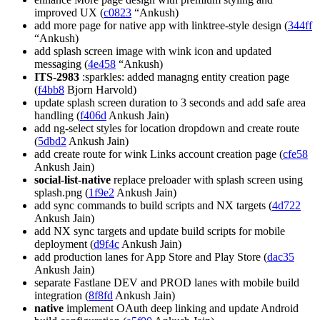
improved UX (
c0823
“Ankush)
add more page for native app with linktree-style design (
344ff
“Ankush)
add splash screen image with wink icon and updated
messaging (
4e458
“Ankush)
ITS-2983
:sparkles: added managng entity creation page
(
f4bb8
Bjorn Harvold)
update splash screen duration to 3 seconds and add safe area
handling (
f406d
Ankush Jain)
add ng-select styles for location dropdown and create route
(
5dbd2
Ankush Jain)
add create route for wink Links account creation page (
cfe58
Ankush Jain)
social-list-native
replace preloader with splash screen using
splash.png (
1f9e2
Ankush Jain)
add sync commands to build scripts and NX targets (
4d722
Ankush Jain)
add NX sync targets and update build scripts for mobile
deployment (
d9f4c
Ankush Jain)
add production lanes for App Store and Play Store (
dac35
Ankush Jain)
separate Fastlane DEV and PROD lanes with mobile build
integration (
8f8fd
Ankush Jain)
native
implement OAuth deep linking and update Android