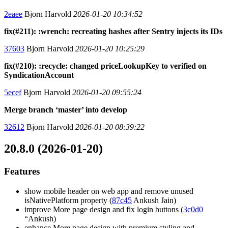
2eaee
Bjorn Harvold
2026-01-20 10:34:52
fix(#211): :wrench: recreating hashes after Sentry injects its IDs
37603
Bjorn Harvold
2026-01-20 10:25:29
fix(#210): :recycle: changed priceLookupKey to verified on
SyndicationAccount
5ecef
Bjorn Harvold
2026-01-20 09:55:24
Merge branch ‘master’ into develop
32612
Bjorn Harvold
2026-01-20 08:39:22
20.8.0 (2026-01-20)
Features
show mobile header on web app and remove unused
isNativePlatform property (
87c45
Ankush Jain)
improve More page design and fix login buttons (
3c0d0
“Ankush)
enhance More page design with premium styling and